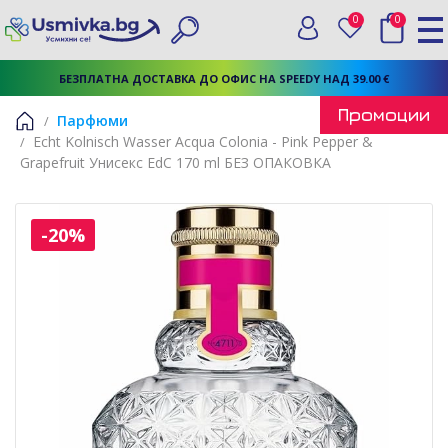
0
0
Вход
Любими
Търси
БЕЗПЛАТНА ДОСТАВКА ДО ОФИС НА SPEEDY НАД 39.00 €
Промоции
Парфюми
Echt Kolnisch Wasser Acqua Colonia - Pink Pepper &
Начало
Grapefruit Унисекс EdC 170 ml БЕЗ ОПАКОВКА
-20%