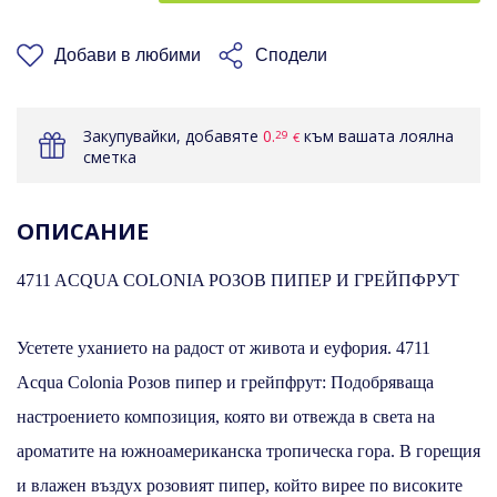
КОШНИЦАТА
Добави в любими
Сподели
Закупувайки, добавяте
0.
към вашата лоялна
29
€
сметка
ОПИСАНИЕ
4711 ACQUA COLONIA РОЗОВ ПИПЕР И ГРЕЙПФРУТ
Усетете уханието на радост от живота и еуфория. 4711
Acqua Colonia Розов пипер и грейпфрут: Подобряваща
настроението композиция, която ви отвежда в света на
ароматите на южноамериканска тропическа гора. В горещия
и влажен въздух розовият пипер, който вирее по високите