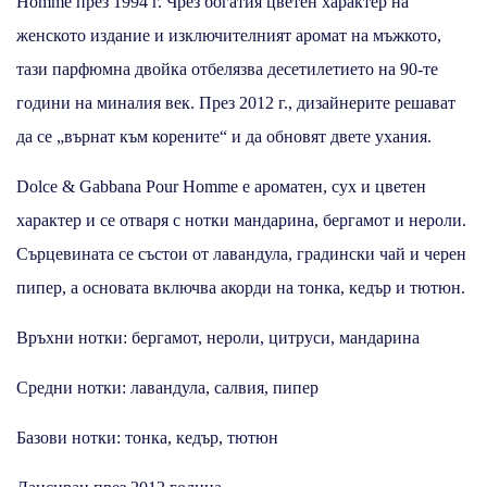
Homme през 1994 г. Чрез богатия цветен характер на
женското издание и изключителният аромат на мъжкото,
тази парфюмна двойка отбелязва десетилетието на 90-те
години на миналия век. През 2012 г., дизайнерите решават
да се „върнат към корените“ и да обновят двете ухания.
Dolce & Gabbana Pour Homme е ароматен, сух и цветен
характер и се отваря с нотки мандарина, бергамот и нероли.
Сърцевината се състои от лавандула, градински чай и черен
пипер, а основата включва акорди на тонка, кедър и тютюн.
Връхни нотки: бергамот, нероли, цитруси, мандарина
Средни нотки: лавандула, салвия, пипер
Базови нотки: тонка, кедър, тютюн