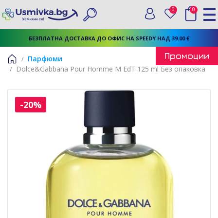
0
0
Вход
Любими
Търси
БЕЗПЛАТНА ДОСТАВКА ДО ОФИС НА SPEEDY НАД 39.00 €
Промоции
Парфюми
Dolce&Gabbana Pour Homme M EdT 125 ml Без опаковка
Начало
-20%