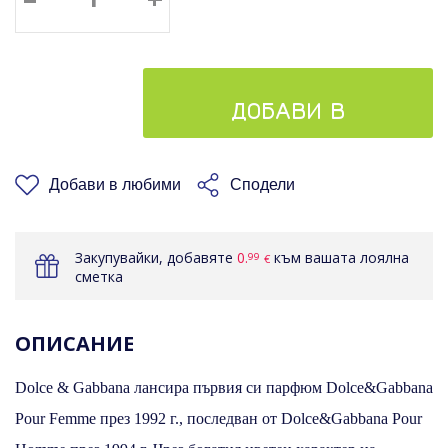
ДОБАВИ В
КОШНИЦАТА
Добави в любими
Сподели
Закупувайки, добавяте
0.
към вашата лоялна
99
€
сметка
ОПИСАНИЕ
Dolce & Gabbana лансира първия си парфюм Dolce&Gabbana
Pour Femme през 1992 г., последван от Dolce&Gabbana Pour