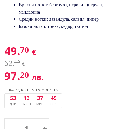
Връхни нотки: бергамот, нероли, цитруси,
мандарина
Средни нотки: лавандула, салвия, пипер
Базови нотки: тонка, кедър, тютюн
49.
70
€
62.
12
€
97.
20
лв.
ВАЛИДНОСТ НА ПРОМОЦИЯТА
53
13
37
45
дни
часа
мин
сек
–
+