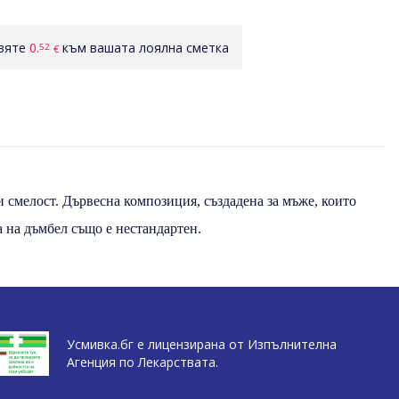
авяте
0.
към вашата лоялна сметка
52
€
 и смелост. Дървесна композиция, създадена за мъже, които
а на дъмбел също е нестандартен.
Усмивка.бг е лицензирана от Изпълнителна
Агенция по Лекарствата.