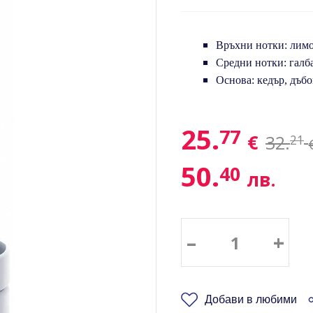
Връхни нотки:
лимо
Средни нотки:
галб
Основа:
кедър, дъб
25.
77
€
32.
21
50.
40
лв.
–
+
Добави в любими