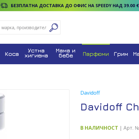
БЕЗПЛАТНА ДОСТАВКА ДО ОФИС НА SPEEDY НАД 39.00 €
Устна
Мама и
Коса
Парфюми
Грим
М
хигиена
бебе
Davidoff
Davidoff C
В НАЛИЧНОСТ
| Арт. 