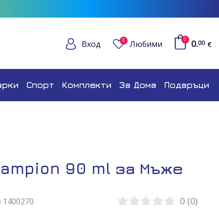
0
0
0.
Вход
Любими
00
€
арки
Спорт
Комплекти
За Дома
Подаръци
hampion 90 ml за Мъже
0 (0)
№ 1400270