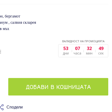
н, бергамот
анум , салвия скларея
ов мъх
ВАЛИДНОСТ НА ПРОМОЦИЯТА
53
07
32
49
€
дни
часа
мин
сек
ДОБАВИ В КОШНИЦАТА
Сподели