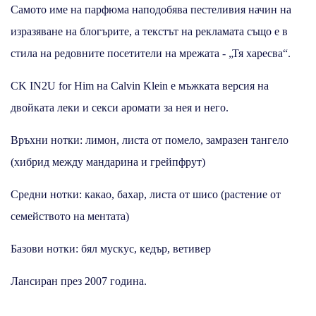
Самото име на парфюма наподобява пестеливия начин на
изразяване на блогърите, а текстът на рекламата също е в
стила на редовните посетители на мрежата - „Тя харесва“.
CK IN2U for Him на Calvin Klein e мъжката версия на
двойката леки и секси аромати за нея и него.
Връхни нотки: лимон, листа от помело, замразен тангело
(хибрид между мандарина и грейпфрут)
Средни нотки: какао, бахар, листа от шисо (растение от
семейството на ментата)
Базови нотки: бял мускус, кедър, ветивер
Лансиран през 2007 година.