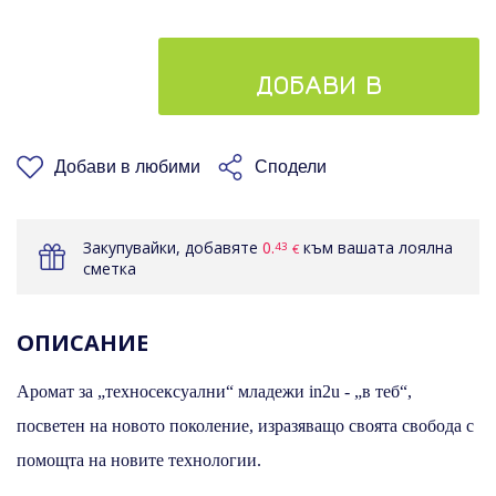
ДОБАВИ В
КОШНИЦАТА
Добави в любими
Сподели
Закупувайки, добавяте
0.
към вашата лоялна
43
€
сметка
ОПИСАНИЕ
Аромат за „техносексуални“ младежи in2u - „в теб“,
посветен на новото поколение, изразяващо своята свобода с
помощта на новите технологии.