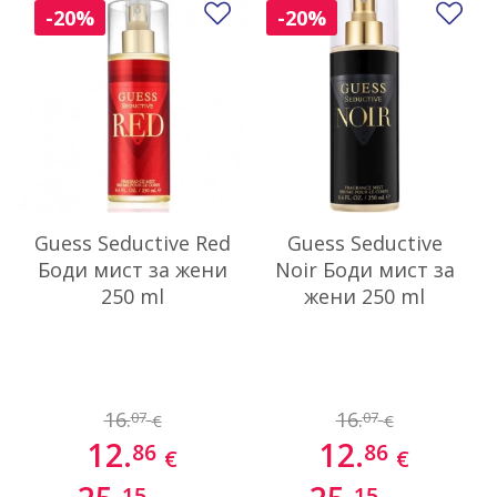
Добави в любими
До
-20%
-20%
Guess Seductive Red
Guess Seductive
Боди мист за жени
Noir Боди мист за
250 ml
жени 250 ml
16.
16.
07
07
€
€
12.
12.
86
86
€
€
15
15