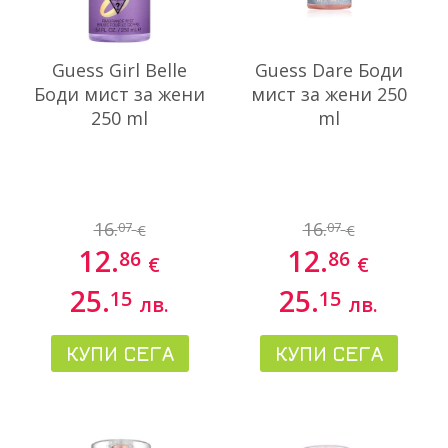
Guess Girl Belle
Guess Dare Боди
Боди мист за жени
мист за жени 250
250 ml
ml
16.
16.
07
07
€
€
12.
12.
86
86
€
€
25.
25.
15
15
лв.
лв.
КУПИ СЕГА
КУПИ СЕГА