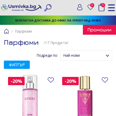
0
0
Вход
Любими
Търси
БЕЗПЛАТНА ДОСТАВКА ДО ОФИС НА SPEEDY НАД 39.00 €
Промоции
Парфюми
Начало
Парфюми
/
17
Продуктa/
Подреди по:
Най-нови
ФИЛТЪР
Име (Възходящ ред)
Име (Низходящ ред)
Добави в любими
До
-20%
-20%
Цена (Възходящ ред)
Цена (Низходящ ред)
Най-нови