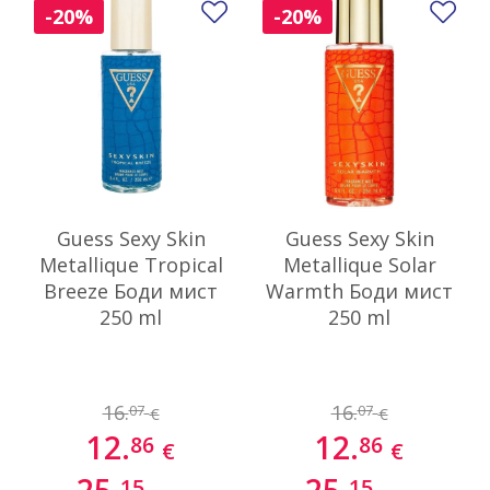
Добави в любими
До
-20%
-20%
Guess Sexy Skin
Guess Sexy Skin
Metallique Tropical
Metallique Solar
Breeze Боди мист
Warmth Боди мист
250 ml
250 ml
16.
16.
07
07
€
€
12.
12.
86
86
€
€
15
15