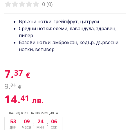
0 (0)
Връхни нотки: грейпфрут, цитруси
Средни нотки: елеми, лавандула, здравец,
пипер
Базови нотки: амброксан, кедър, дървесни
нотки, ветивер
7.
37
€
9.
21
€
14.
41
лв.
ВАЛИДНОСТ НА ПРОМОЦИЯТА
53
09
24
06
дни
часа
мин
сек