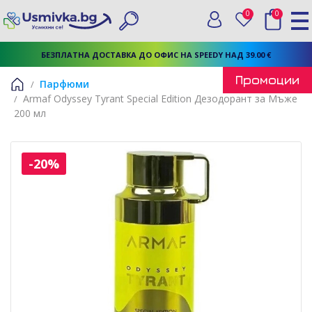
0
0
Вход
Любими
Търси
БЕЗПЛАТНА ДОСТАВКА ДО ОФИС НА SPEEDY НАД 39.00 €
Промоции
Парфюми
Armaf Odyssey Tyrant Special Edition Дезодорант за Мъже
Начало
200 мл
-20%