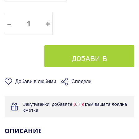
–
+
ДОБАВИ В
КОШНИЦАТА
Добави в любими
Сподели
Закупувайки, добавяте
0.
към вашата лоялна
15
€
сметка
ОПИСАНИЕ