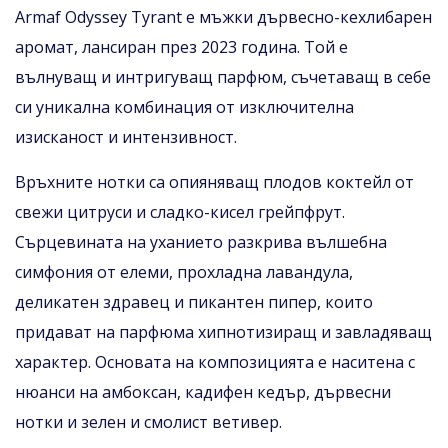
Armaf Odyssey Tyrant е мъжки дървесно-кехлибарен
аромат, лансиран през 2023 година. Той е
вълнуващ и интригуващ парфюм, съчетаващ в себе
си уникална комбинация от изключителна
изисканост и интензивност.
Връхните нотки са опияняващ плодов коктейл от
свежи цитруси и сладко-кисел грейпфрут.
Сърцевината на уханието разкрива вълшебна
симфония от елеми, прохладна лавандула,
деликатен здравец и пикантен пипер, които
придават на парфюма хипнотизиращ и завладяващ
характер. Основата на композицията е наситена с
нюанси на амбоксан, кадифен кедър, дървесни
нотки и зелен и смолист ветивер.