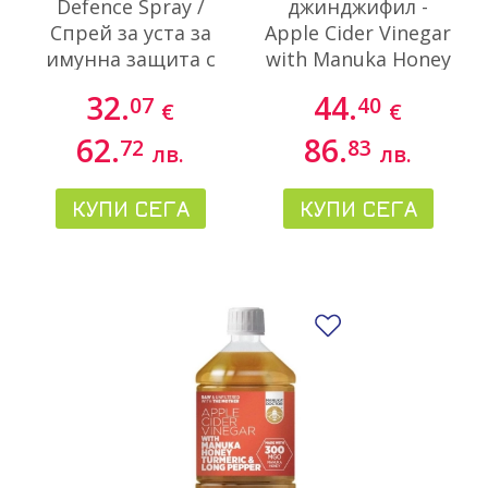
Defence Spray /
джинджифил -
Спрей за уста за
Apple Cider Vinegar
имунна защита с
with Manuka Honey
прополис и мед от
& Ginger (300 MGO)
32.
44.
07
40
€
€
манука 500 M.E.D,
, 500 ml
20 ml
62.
86.
72
83
лв.
лв.
КУПИ СЕГА
КУПИ СЕГА
Добави в люби