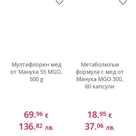
Добави в любими
До
Мултифлорен мед
Метаболизъм
от Манука 55 MGO,
формула с мед от
500 g
Манука MGO 300,
60 капсули
69.
18.
96
95
€
€
136.
37.
82
06
лв.
лв.