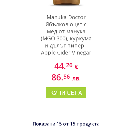
Manuka Doctor
Ябълков оцет с
мед от манука
(MGO 300), куркума
и дълъг пипер -
Apple Cider Vinegar
with Manuka Honey
44.
26
€
Turmeric & Long
Pepper
86.
56
лв.
КУПИ СЕГА
Показани
15
от
15
продукта