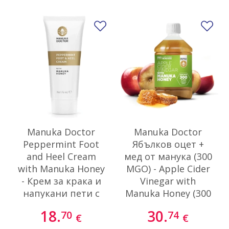
Добави в любими
До
Manuka Doctor
Manuka Doctor
Peppermint Foot
Ябълков оцет +
and Heel Cream
мед от манука (300
with Manuka Honey
MGO) - Apple Cider
- Крем за крака и
Vinegar with
напукани пети с
Manuka Honey (300
мед от манука и
MGO), 500 ml
18.
30.
70
74
€
€
ментово масло, 75