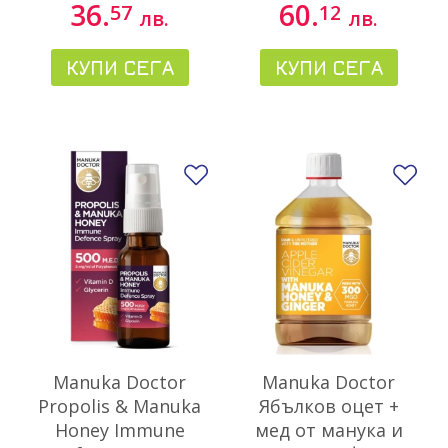
ml
36.
60.
57
12
лв.
лв.
КУПИ СЕГА
КУПИ СЕГА
Добави в любими
До
Manuka Doctor
Manuka Doctor
Propolis & Manuka
Ябълков оцет +
Honey Immune
мед от манука и