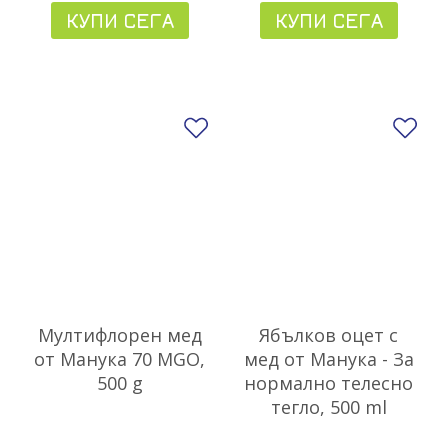
КУПИ СЕГА
КУПИ СЕГА
Добави в любими
До
Мултифлорен мед
Ябълков оцет с
от Манука 70 MGO,
мед от Манука - За
500 g
нормално телесно
тегло, 500 ml