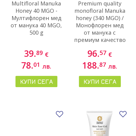
Multifloral Manuka
Premium quality
Honey 40 MGO -
monofloral Manuka
Мултифлорен мед
honey (340 MGO) /
от манука 40 MGO,
Монофлорен мед
500 g
от манука с
премиум качество
(340 MGO), 500 g
39.
96.
89
57
€
€
78.
188.
01
87
лв.
лв.
КУПИ СЕГА
КУПИ СЕГА
Добави в любими
До