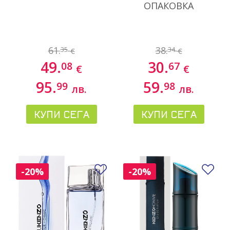
ОПАКОВКА
61.
38.
35
34
€
€
49.
30.
08
67
€
€
95.
59.
99
98
лв.
лв.
КУПИ СЕГА
КУПИ СЕГА
Добави в любими
До
-20%
-20%