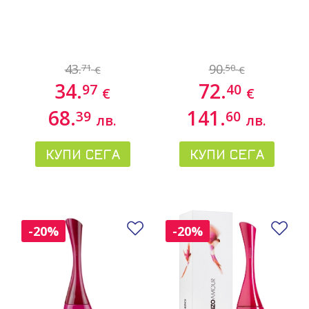
43.
90.
71
50
€
€
34.
72.
97
40
€
€
68.
141.
39
60
лв.
лв.
КУПИ СЕГА
КУПИ СЕГА
Добави в любими
До
-20%
-20%