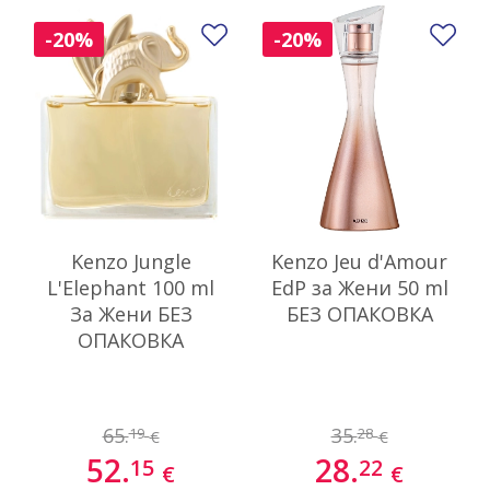
Добави в любими
До
-20%
-20%
Kenzo Jungle
Kenzo Jeu d'Amour
L'Elephant 100 ml
EdP за Жени 50 ml
За Жени БЕЗ
БЕЗ ОПАКОВКА
ОПАКОВКА
65.
35.
19
28
€
€
52.
28.
15
22
€
€