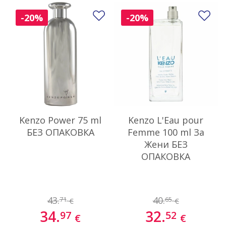
Добави в любими
До
-20%
-20%
Kenzo Power 75 ml
Kenzo L'Eau pour
БЕЗ ОПАКОВКА
Femme 100 ml За
Жени БЕЗ
ОПАКОВКА
43.
40.
71
65
€
€
34.
32.
97
52
€
€