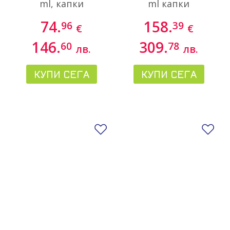
ml, капки
ml капки
Microsomal™
74.
158.
96
39
€
€
146.
309.
60
78
лв.
лв.
КУПИ СЕГА
КУПИ СЕГА
Добави в любими
До