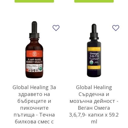
Добави в любими
До
Global Healing За
Global Healing
здравето на
Сърдечна и
бъбреците и
мозъчна дейност -
пикочните
Веган Омега
пътища - Течна
3,6,7,9- капки х 59.2
билкова смес с
ml