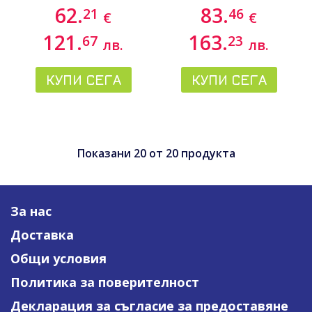
висока абсорбция,
62.
83.
21
46
€
€
59.2 ml
121.
163.
67
23
лв.
лв.
КУПИ СЕГА
КУПИ СЕГА
Показани
20
от
20
продукта
За нас
Доставка
Общи условия
Политика за поверителност
Декларация за съгласие за предоставяне