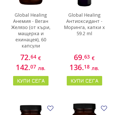
Global Healing
Global Healing
Анемия - Веган
Антиоксидант -
Желязо (от къри,
Моринга, капки x
мащерка и
59.2 ml
ехинацея), 60
капсули
72.
69.
64
63
€
€
142.
136.
07
18
лв.
лв.
КУПИ СЕГА
КУПИ СЕГА
Добави в любими
До