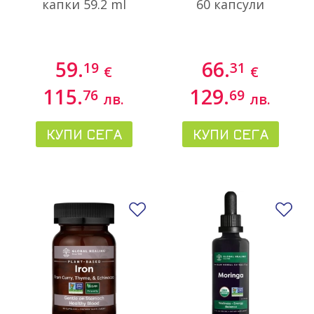
капки 59.2 ml
60 капсули
59.
66.
19
31
€
€
115.
129.
76
69
лв.
лв.
КУПИ СЕГА
КУПИ СЕГА
Добави в любими
До