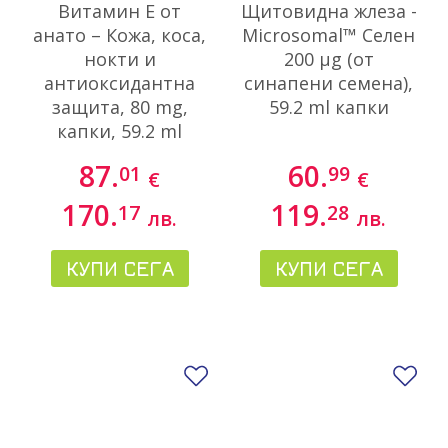
Витамин E от
Щитовидна жлеза -
анато – Кожа, коса,
Microsomal™ Селен
нокти и
200 µg (от
антиоксидантна
синапени семена),
защита, 80 mg,
59.2 ml капки
капки, 59.2 ml
87.
60.
01
99
€
€
170.
119.
17
28
лв.
лв.
КУПИ СЕГА
КУПИ СЕГА
Добави в любими
До