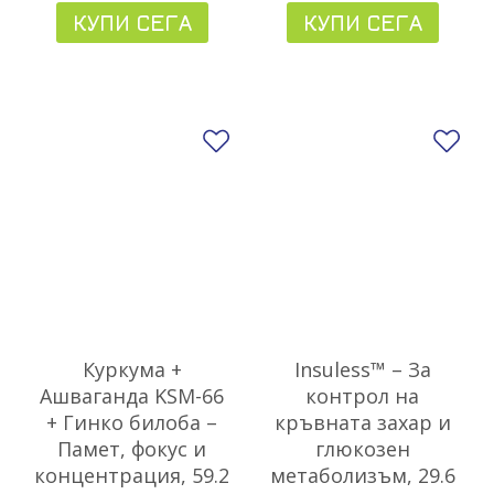
КУПИ СЕГА
КУПИ СЕГА
Добави в любими
До
Куркума +
Insuless™ – За
Ашваганда KSM-66
контрол на
+ Гинко билоба –
кръвната захар и
Памет, фокус и
глюкозен
концентрация, 59.2
метаболизъм, 29.6