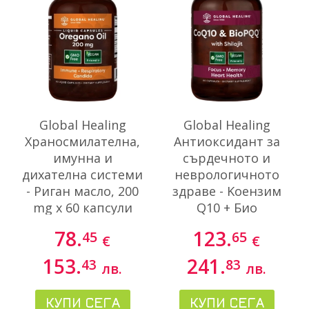
Global Healing
Global Healing
Храносмилателна,
Антиоксидант за
имунна и
сърдечното и
дихателна системи
неврологичното
- Риган масло, 200
здраве - Kоензим
mg x 60 капсули
Q10 + Био
Пиролохинолин
78.
123.
45
65
€
€
хинон & Шилажит,
60 капсули
153.
241.
43
83
лв.
лв.
КУПИ СЕГА
КУПИ СЕГА