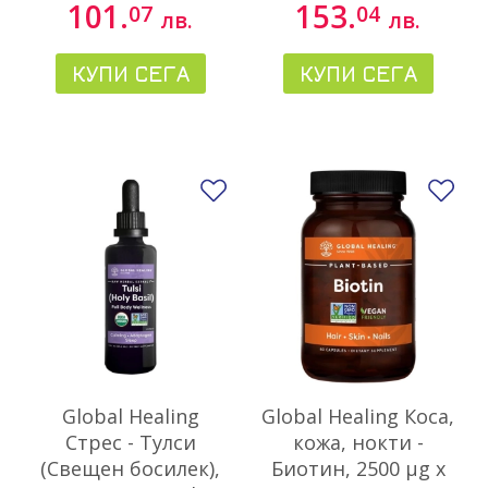
101.
153.
07
04
лв.
лв.
КУПИ СЕГА
КУПИ СЕГА
Добави в любими
До
Global Healing
Global Healing Коса,
Стрес - Тулси
кожа, нокти -
(Свещен босилек),
Биотин, 2500 µg x