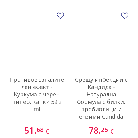
Добави в любими
До
Противовъзпалите
Срещу инфекции с
лен ефект -
Кандида -
Куркума с черен
Натурална
пипер, капки 59.2
формула с билки,
ml
пробиотици и
ензими Candida
Balance, 120
51.
78.
68
25
€
€
капсули