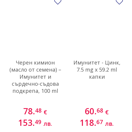
Добави в любими
До
Черен кимион
Имунитет - Цинк,
(масло от семена) –
7.5 mg x 59.2 ml
Имунитет и
капки
сърдечно-съдова
подкрепа, 100 ml
78.
60.
48
68
€
€
153.
118.
49
67
лв.
лв.