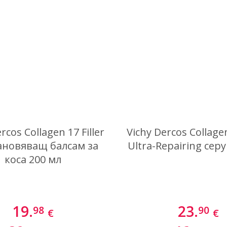
rcos Collagen 17 Filler
Vichy Dercos Collagen
ановяващ балсам за
Ultra-Repairing сер
коса 200 мл
19.
23.
98
90
€
€