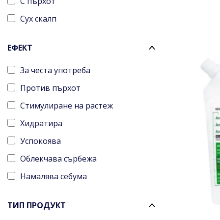
С пърхот
Сух скалп
ЕФЕКТ
За честа употреба
Против пърхот
Стимулиране на растеж
Хидратира
Успокоява
Облекчава сърбежа
Намалява себума
Стимулира растежа на косата
ТИП ПРОДУКТ