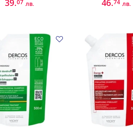
39.
46.
07
74
лв.
лв.
Добави в любими