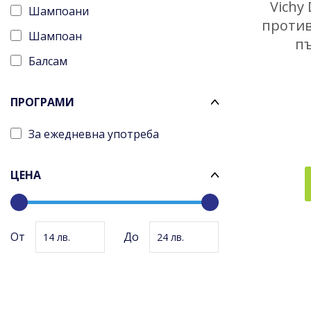
Vichy
Шампоани
против
Шампоан
пъ
Балсам
ПРОГРАМИ
За ежедневна употреба
ЦЕНА
14
24
От
До
14
24