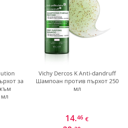
lution
Vichy Dercos K Anti-dandruff
ърхот за
Шампоан против пърхот 250
 към
мл
 мл
14.
46
€