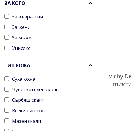
ЗА КОГО
За възрастни
За жени
За мъже
Унисекс
ТИП КОЖА
Vichy De
Суха кожа
възст
Чувствителен скалп
Сърбящ скалп
Всеки тип коса
Мазен скалп