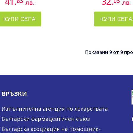
41.
32.
83
03
лв.
лв.
КУПИ СЕГА
КУПИ СЕГА
Показани
9
от
9
про
ВРЪЗКИ
Изпълнителна агенция по лекарствата
Български фармацевтичен съюз
Българска асоциация на помощник-