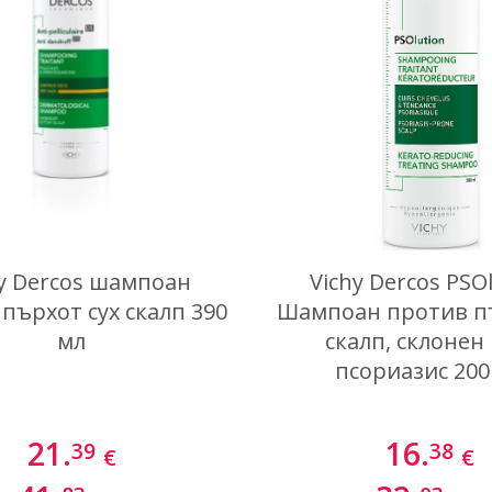
hy Dercos шампоан
Vichy Dercos PSO
пърхот сух скалп 390
Шампоан против п
мл
скалп, склонен
псориазис 200
21.
16.
39
38
€
€