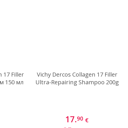
Най-нови
 17 Filler
Vichy Dercos Collagen 17 Filler
ум 150 мл
Ultra-Repairing Shampoo 200g
17.
90
€