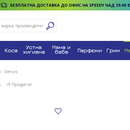
БЕЗПЛАТНА ДОСТАВКА ДО ОФИС НА SPEEDY НАД 39.00 €
Устна
Мама и
Коса
Парфюми
Грим
М
хигиена
бебе
Dercos
s
/
9
Продуктa/
Добави в любими