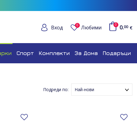
0
0
0.
Вход
Любими
00
€
арки
Спорт
Комплекти
За Дома
Подаръци
Подреди по:
Най-нови
Име (Възходящ ред)
Име (Низходящ ред)
Добави в любими
До
Цена (Възходящ ред)
Цена (Низходящ ред)