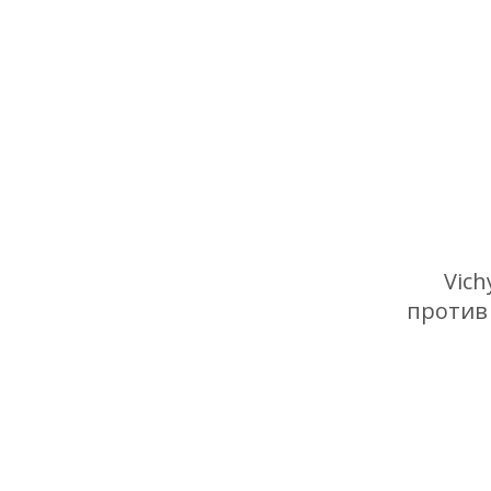
Vic
против 