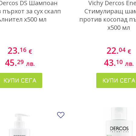
 Dercos DS Шампоан
Vichy Dercos En
 пърхот за сух скалп
Стимулиращ ша
лнител x500 мл
против косопад п
х500 мл
23.
22.
16
04
€
€
45.
43.
29
10
лв.
лв.
КУПИ СЕГА
КУПИ СЕГА
Добави в любими