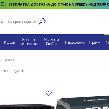
БЕЗПЛАТНА ДОСТАВКА ДО ОФИС НА SPEEDY НАД 39.00 €
Устна
Мама и
Коса
Парфюми
Грим
М
хигиена
бебе
Denim
/
6
Продуктa/
Добави в любими