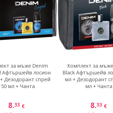
ект за мъже Denim
Комплект за мъж
al Афтършейв лосион
Black Афтършейв ло
 + Дезодорант спрей
мл + Дезодорант с
150 мл + Чанта
мл + Чанта
8.
8.
33
33
€
€