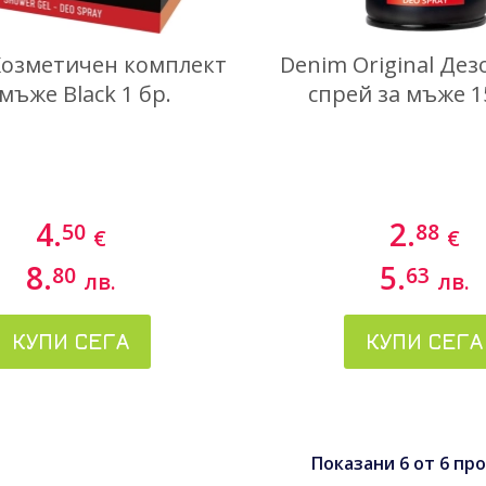
Козметичен комплект
Denim Original Де
 мъже Black 1 бр.
спрей за мъже 1
4.
2.
50
88
€
€
8.
5.
80
63
лв.
лв.
КУПИ СЕГА
КУПИ СЕГА
Показани
6
от
6
про