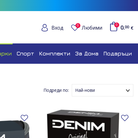
0
0
0.
Вход
Любими
00
€
арки
Спорт
Комплекти
За Дома
Подаръци
Подреди по:
Най-нови
Име (Възходящ ред)
Име (Низходящ ред)
Добави в любими
До
Цена (Възходящ ред)
Цена (Низходящ ред)