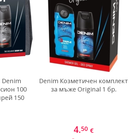
Най-нови
е Denim
Denim Козметичен комплект
сион 100
за мъже Original 1 бр.
прей 150
4.
50
€