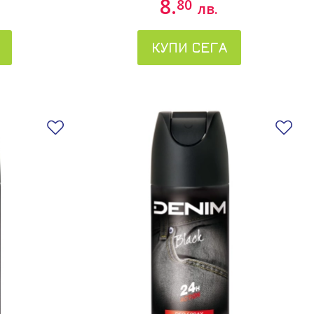
8.
80
лв.
КУПИ СЕГА
Добави в любими
До