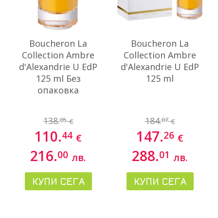
Boucheron La
Boucheron La
Collection Ambre
Collection Ambre
d'Alexandrie U EdP
d'Alexandrie U EdP
125 ml Без
125 ml
опаковка
138.
184.
05
07
€
€
110.
147.
44
26
€
€
216.
288.
00
01
лв.
лв.
КУПИ СЕГА
КУПИ СЕГА