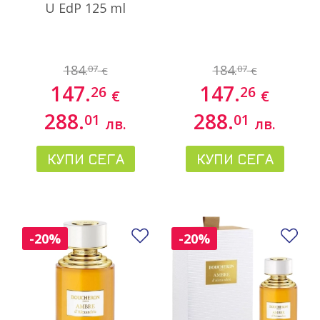
U EdP 125 ml
184.
184.
07
07
€
€
147.
147.
26
26
€
€
288.
288.
01
01
лв.
лв.
КУПИ СЕГА
КУПИ СЕГА
Добави в любими
До
-20%
-20%