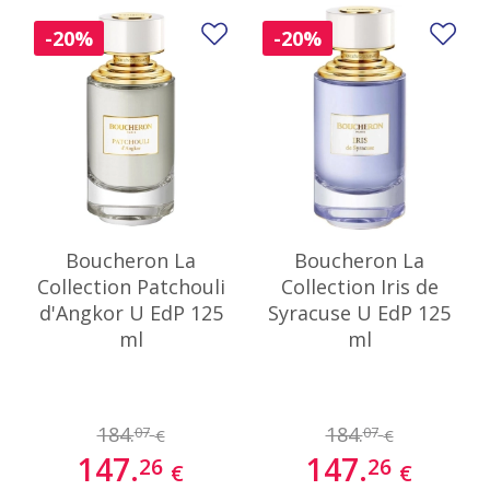
Добави в любими
До
-20%
-20%
Boucheron La
Boucheron La
Collection Patchouli
Collection Iris de
d'Angkor U EdP 125
Syracuse U EdP 125
ml
ml
184.
184.
07
07
€
€
147.
147.
26
26
€
€