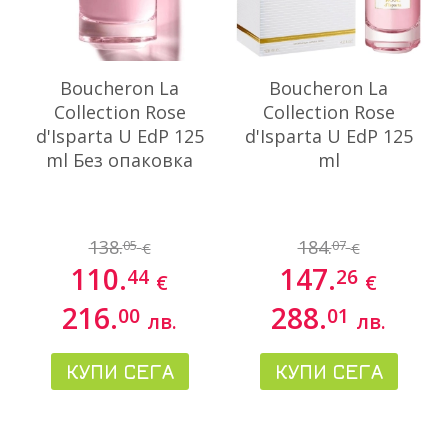
Boucheron La
Boucheron La
Collection Rose
Collection Rose
d'Isparta U EdP 125
d'Isparta U EdP 125
ml Без опаковка
ml
138.
184.
05
07
€
€
110.
147.
44
26
€
€
216.
288.
00
01
лв.
лв.
КУПИ СЕГА
КУПИ СЕГА