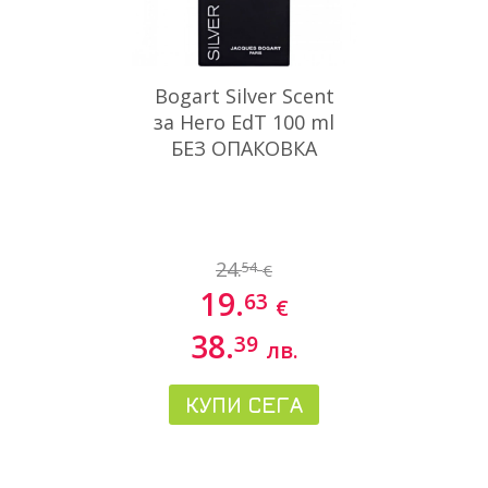
Bogart Silver Scent
за Него EdT 100 ml
БЕЗ ОПАКОВКА
24.
54
€
19.
63
€
38.
39
лв.
КУПИ СЕГА