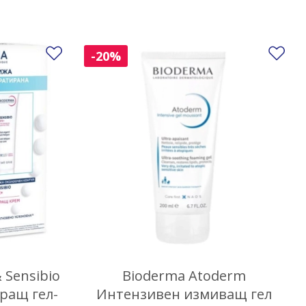
Добави в любими
До
-20%
 Sensibio
Bioderma Atoderm
ращ гел-
Интензивен измиващ гел