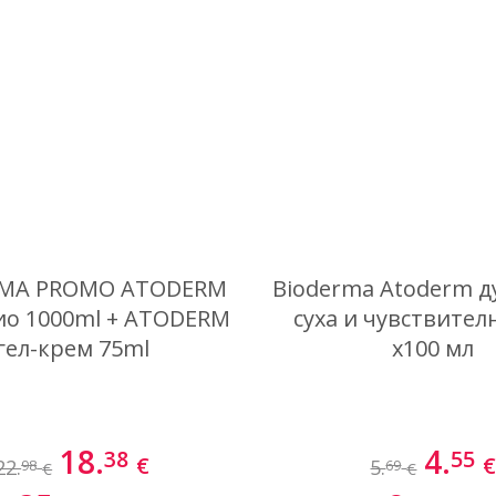
RMA PROMO ATODERM
Bioderma Atoderm д
ио 1000ml + ATODERM
суха и чувствител
гел-крем 75ml
x100 мл
18.
4.
38
55
€
22.
5.
98
69
€
€