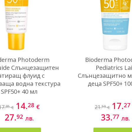
derma Photoderm
Bioderma Phot
uide Слънцезащитен
Pediatrics La
атиращ флуид с
Слънцезащитно м
ваща водна текстура
деца SPF50+ 10
SPF50+ 40 мл
14.
17.
28
27
€
17.
21.
85
59
€
€
27.
33.
92
77
лв.
лв.