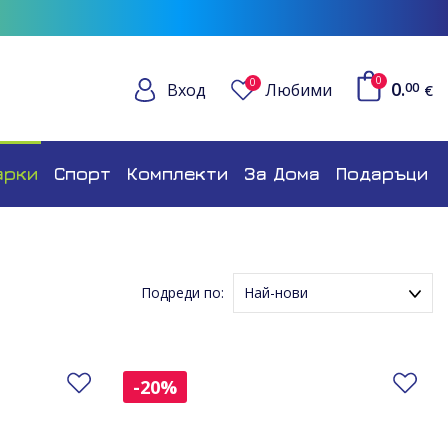
0
0
0.
Вход
Любими
00
€
арки
Спорт
Комплекти
За Дома
Подаръци
Подреди по:
Най-нови
Име (Възходящ ред)
Име (Низходящ ред)
Добави в любими
До
-20%
Цена (Възходящ ред)
Цена (Низходящ ред)