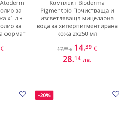
 Atoderm
Комплект Bioderma
олио за
Pigmentbio Почистваща и
а х1 л +
изсветляваща мицеларна
олио за
вода за хиперпигментирана
жа формат
кожа 2х250 мл
мл
14.
39
€
€
17.
99
€
28.
14
лв.
Добави в любими
До
-20%