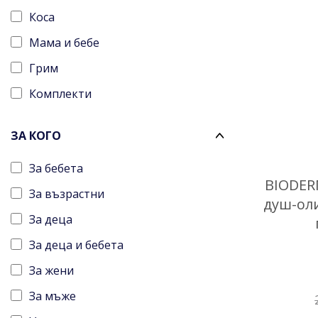
Коса
Мама и бебе
Грим
Комплекти
ЗА КОГО
За бебета
BIODE
За възрастни
душ-ол
За деца
За деца и бебета
За жени
За мъже