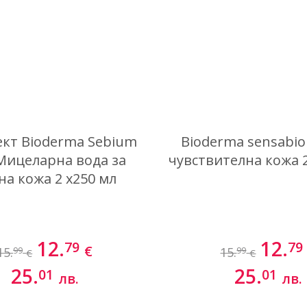
кт Bioderma Sebium
Bioderma sensabio
Мицеларна вода за
чувствителна кожа 2
на кожа 2 х250 мл
12.
12.
79
79
€
15.
15.
99
99
€
€
25.
25.
01
01
лв.
лв.