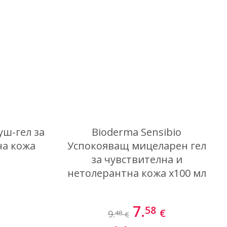
Най-нови
уш-гел за
Bioderma Sensibio
на кожа
Успокояващ мицеларен гел
за чувствителна и
нетолерантна кожа х100 мл
7.
58
€
€
9.
48
€