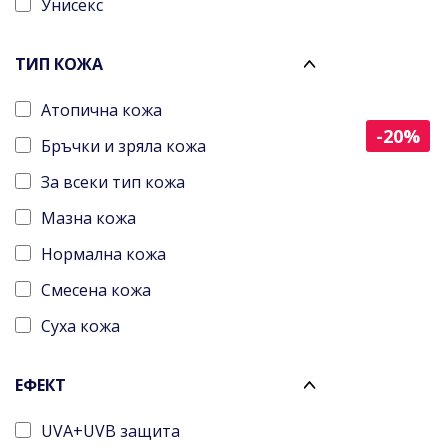
Унисекс
Всички възрасти
ТИП КОЖА
Атопична кожа
-20%
Бръчки и зряла кожа
За всеки тип кожа
Мазна кожа
Нормална кожа
Смесена кожа
Суха кожа
Чувствителна кожа
ЕФЕКТ
Раздразнена
UVA+UVB защита
Пигментирана кожа