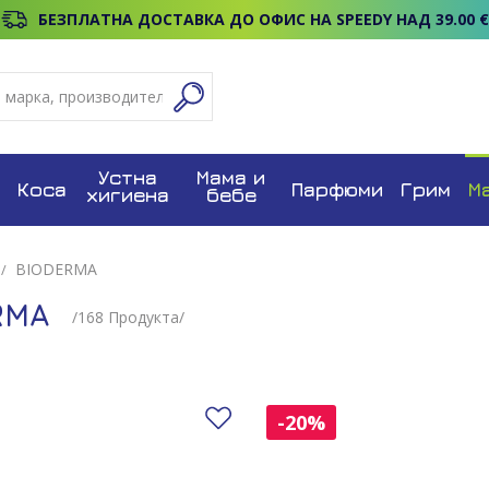
БЕЗПЛАТНА ДОСТАВКА ДО ОФИС НА SPEEDY НАД 39.00 €
Устна
Мама и
Коса
Парфюми
Грим
М
хигиена
бебе
BIODERMA
RMA
/
168
Продуктa/
Добави в любими
-20%