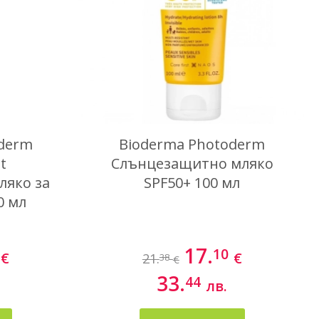
oderm
Bioderma Photoderm
it
Слънцезащитно мляко
ляко за
SPF50+ 100 мл
0 мл
17.
10
€
€
21.
38
€
33.
44
лв.