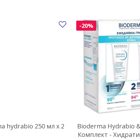
Добави в любими
-20%
a hydrabio 250 мл x 2
Bioderma Hydrabio &
Комплект - Хидрати