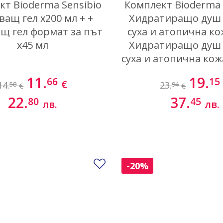
кт Bioderma Sensibio
Комплект Bioderma
ащ гел х200 мл + +
Хидратиращо душ 
щ гел формат за път
суха и атопична кож
х45 мл
Хидратиращо душ 
суха и атопична ко
за път х100 
11.
19.
66
15
€
14.
23.
58
94
€
€
22.
37.
80
45
лв.
лв.
Добави в любими
-20%