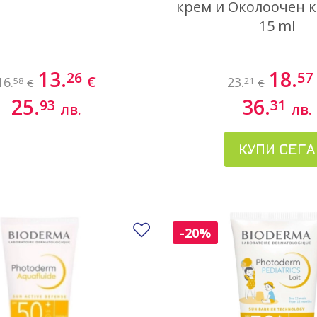
крем и Околоочен к
15 ml
13.
18.
26
57
€
16.
23.
58
21
€
€
25.
36.
93
31
лв.
лв.
КУПИ СЕГА
Добави в любими
-20%