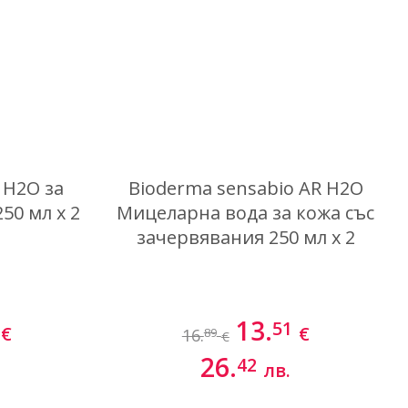
 H2O за
Bioderma sensabio AR H2O
50 мл x 2
Мицеларна вода за кожа със
зачервявания 250 мл x 2
13.
51
€
€
16.
89
€
26.
42
лв.