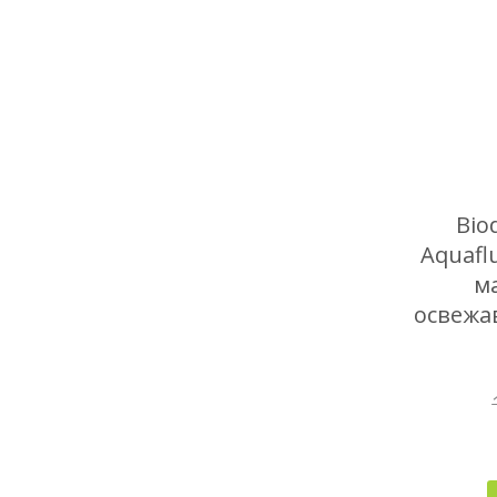
Bio
Aquafl
м
освежа