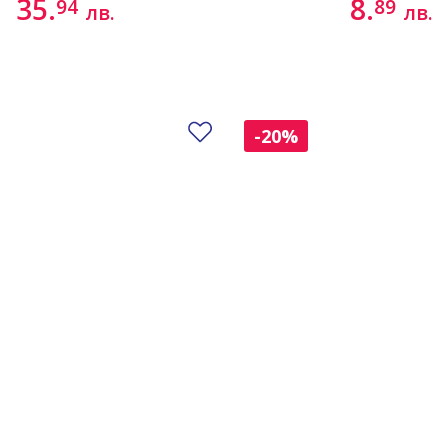
35.
8.
94
89
лв.
лв.
Добави в любими
-20%