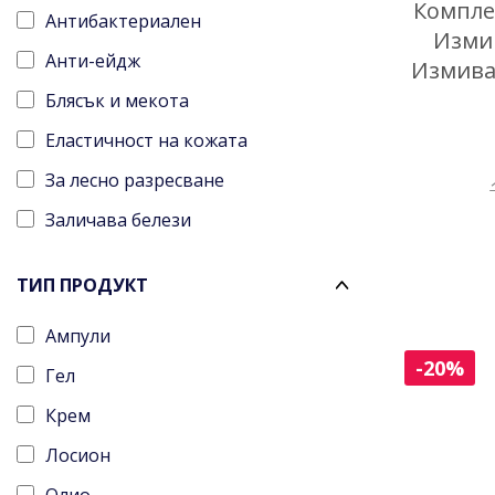
Компле
Антибактериален
С несъвършенства
Измив
Анти-ейдж
Комбинирана
Измива
Блясък и мекота
Акнетична
Еластичност на кожата
Нетолерантна
За лесно разресване
Чувствителен скалп
Заличава белези
Сърбящ скалп
За честа употреба
Всеки тип скалп
ТИП ПРОДУКТ
Озаряващ
Всеки тип коса
Ампули
Плътност и жизненост
Пигментирана
-20%
Гел
Подхранване
С пърхот
Крем
Против акне
С розацея
Лосион
Против зачервяване
Сух скалп