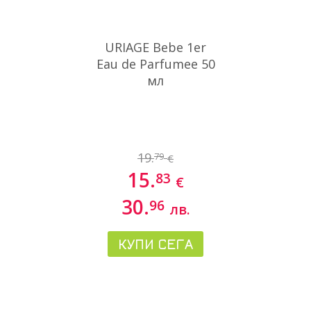
URIAGE Bebe 1er
Eau de Parfumee 50
мл
19.
79
€
15.
83
€
30.
96
лв.
КУПИ СЕГА