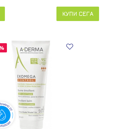
КУПИ СЕГА
 в любими
Добави в любими
0%