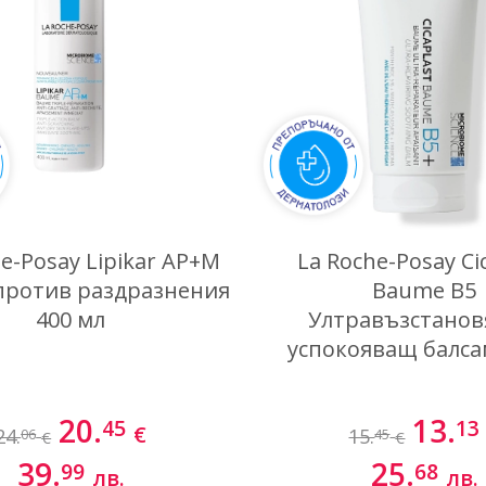
e-Posay Lipikar AP+М
La Roche-Posay Ci
против раздразнения
Baume B5
400 мл
Ултравъзстано
успокояващ балса
20.
13.
45
13
€
24.
15.
06
45
€
€
39.
25.
99
68
лв.
лв.