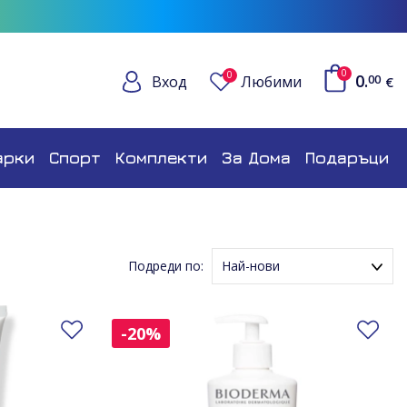
0
0
0.
Вход
Любими
00
€
арки
Спорт
Комплекти
За Дома
Подаръци
Подреди по:
Най-нови
Име (Възходящ ред)
Добави в любими
Име (Низходящ ред)
До
-20%
Цена (Възходящ ред)
Цена (Низходящ ред)