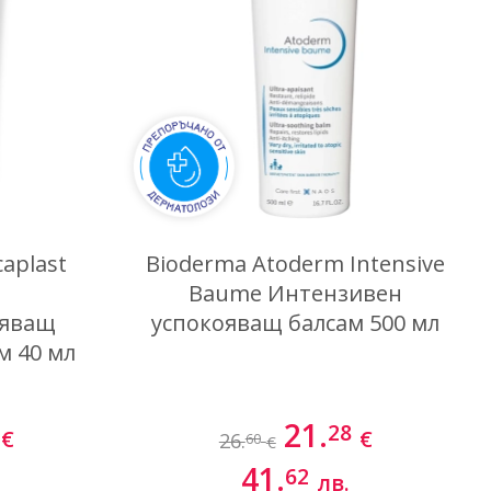
Най-нови
caplast
Bioderma Atoderm Intensive
Baume Интензивен
вяващ
успокояващ балсам 500 мл
м 40 мл
21.
28
€
€
26.
60
€
41.
62
лв.