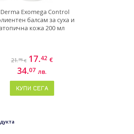
-Derma Exomega Control
лиентен балсам за суха и
атопична кожа 200 мл
17.
42
€
21.
78
€
34.
07
лв.
КУПИ СЕГА
дукта