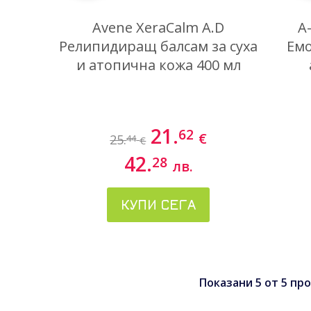
Avene XeraCalm A.D
A
Релипидиращ балсам за суха
Емо
и атопична кожа 400 мл
21.
62
€
25.
44
€
42.
28
лв.
КУПИ СЕГА
Показани
5
от
5
про