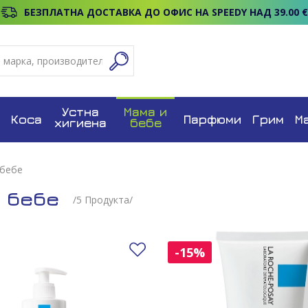
БЕЗПЛАТНА ДОСТАВКА ДО ОФИС НА SPEEDY НАД 39.00 €
Устна
Мама и
Коса
Парфюми
Грим
М
хигиена
бебе
 бебе
и бебе
/
5
Продуктa/
Добави в любими
-15%