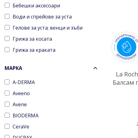
Бебешки аксесоари
Води и спрейове за уста
Гелове за уста; венци и зъби
Грижа за косата
Грижа за краката
Грижа за лицето
МАРКА
Грижа за околоочна зона
La Roch
Балсам 
A-DERMA
Грижа за ръцете
Aveeno
Грижа за скалпа
Avene
Детски парфюми
BIODERMA
Душ гелове
CeraVe
Душ кремове
DUCRAY