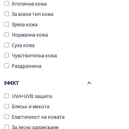
Атопична кожа
Teo Bebe
Мицеларни води
За всеки тип кожа
URGO
Мляко за тяло
Зряла кожа
Uriage
Мъжко здраве
Нормална кожа
Бочко
Олио балсами за тяло
Суха кожа
Комплекти
Олио за лице
Чувствителна кожа
Олио за тяло
Раздразнена
Омекотител
С несъвършенства
Парфюмирана козметика
ЕФЕКТ
Комбинирана
Пасти за зъби
UVA+UVB защита
Нетолерантна
Пелени и мокри кърпички
Блясък и мекота
Чувствителен скалп
Пластири
Еластичност на кожата
Сърбящ скалп
Почистване на лице
За лесно разресване
Всеки тип скалп