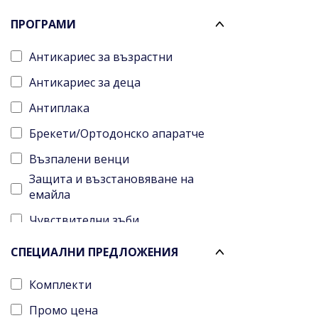
Спрей
Подхранва
Четки за зъби
ПРОГРАМИ
Стик
Тонизира
Шампоани
Антикариес за възрастни
Флуид
Против раздразнения
Антикариес за деца
Мляко
Противовъзпалителен ефект
Антиплака
Мехлем
Облекчава сърбежа
Брекети/Ортодонско апаратче
Концентрат
Регенерира
Възпалени венци
Душ крем
Защита от външни фактори
Защита и възстановяване на
Душ гел
Предотвратява раздразненията
емайла
Вода за уста
Намалява зачервяванията
Чувствителни зъби
Паста за зъби
Намалява себума
За ежедневна употреба
СПЕЦИАЛНИ ПРЕДЛОЖЕНИЯ
Четка за зъби
Възстановяване
Комплекти
Пластири
Възстановява
Промо цена
Серум
Хипоалергено действие