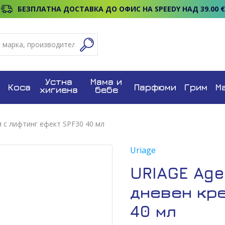
БЕЗПЛАТНА ДОСТАВКА ДО ОФИС НА SPEEDY НАД 39.00 €
Устна
Мама и
Коса
Парфюми
Грим
М
хигиена
бебе
м с лифтинг ефект SPF30 40 мл
Uriage
URIAGE Age
дневен кре
40 мл