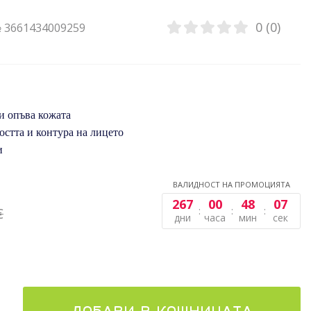
0 (0)
№ 3661434009259
и опъва кожата
остта и контура на лицето
и
ВАЛИДНОСТ НА ПРОМОЦИЯТА
267
00
48
07
€
дни
часа
мин
сек