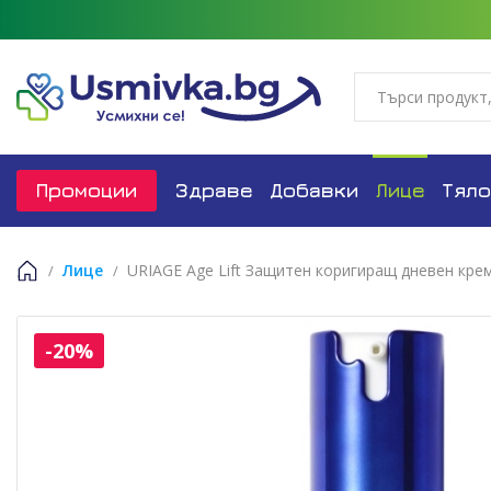
Промоции
Здраве
Добавки
Лице
Тяло
Лице
URIAGE Age Lift Защитен коригиращ дневен кре
Начало
-20%