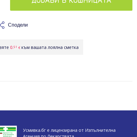
ДОБАВИ В КОШНИЦАТА
Сподели
авяте
0.
към вашата лоялна сметка
51
€
Усмивка.бг е лицензирана от Изпълнителна
Агенция по Лекарствата.