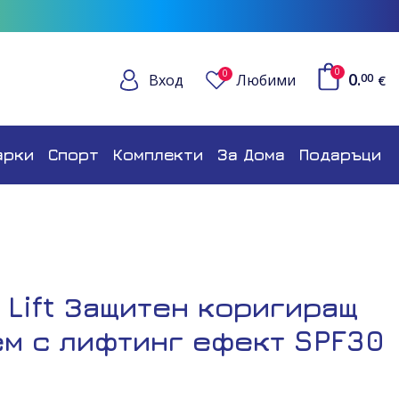
0
0
0.
Вход
Любими
00
€
арки
Спорт
Комплекти
За Дома
Подаръци
 Lift Защитен коригиращ
м с лифтинг ефект SPF30