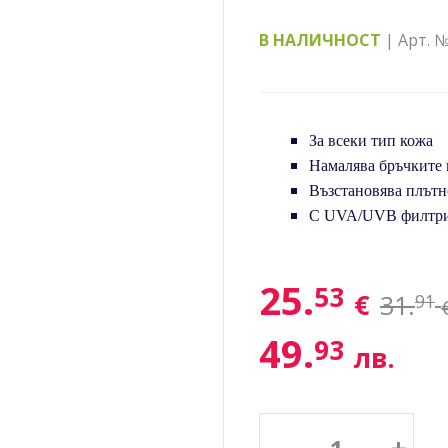
В НАЛИЧНОСТ
| Арт. 
За всеки тип кожа
Намалява бръчките 
Възстановява плътн
С UVA/UVB филтр
25.
53
€
31.
91
49.
93
лв.
–
+