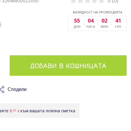
0 (0)
№ 32646800022050
ВАЛИДНОСТ НА ПРОМОЦИЯТА
55
04
02
41
€
дни
часа
мин
сек
ДОБАВИ В КОШНИЦАТА
Сподели
авяте
0.
към вашата лоялна сметка
41
€