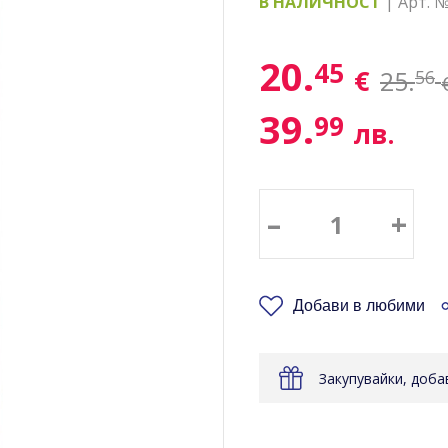
В НАЛИЧНОСТ
| Арт. 
20.
45
€
25.
56
39.
99
лв.
–
+
Добави в любими
Закупувайки, доб