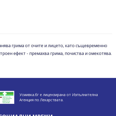
анява грима от очите и лицето, като същевременно
троен ефект - премахва грима, почиства и омекотява.
Усмивка.бг е лицензирана от Изпълнителна
Агенция по Лекарствата.