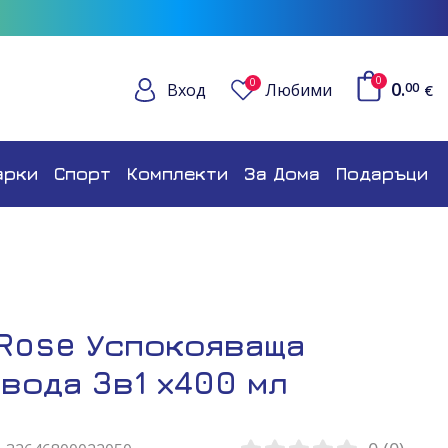
0
0
0.
Вход
Любими
00
€
арки
Спорт
Комплекти
За Дома
Подаръци
 Rose Успокояваща
вода 3в1 х400 мл