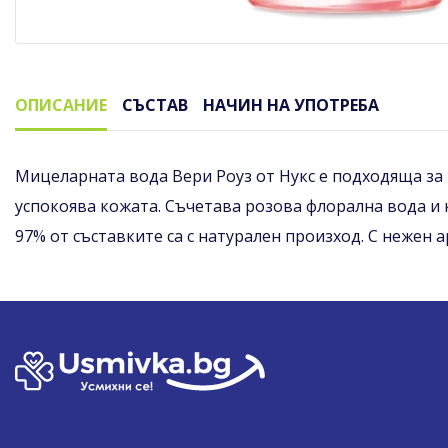
ОПИСАНИЕ
СЪСТАВ
НАЧИН НА УПОТРЕБА
Описание
Мицеларната вода Вери Роуз от Нукс е подходяща за 
успокоява кожата. Съчетава розова флорална вода и 
97% от съставките са с натурален произход. С нежен а