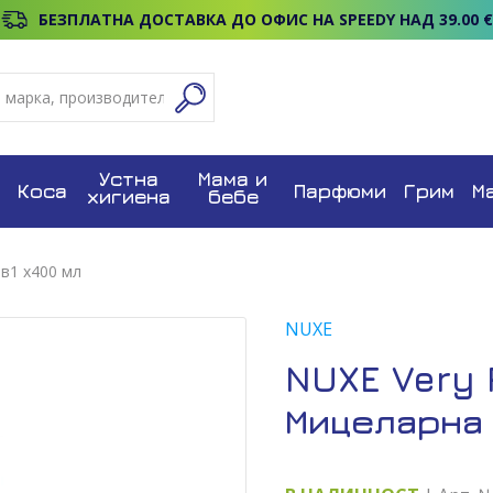
БЕЗПЛАТНА ДОСТАВКА ДО ОФИС НА SPEEDY НАД 39.00 €
Устна
Мама и
Коса
Парфюми
Грим
М
хигиена
бебе
в1 х400 мл
NUXE
NUXE Very
Мицеларна 