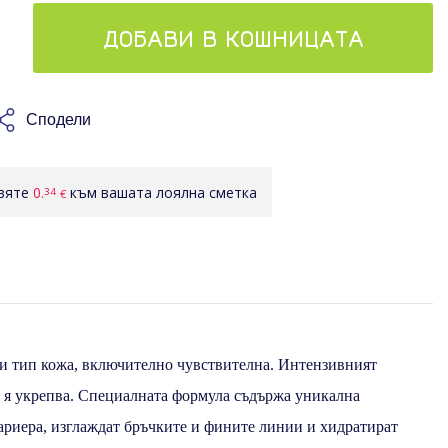
ДОБАВИ В КОШНИЦАТА
Сподели
авяте
0.
към вашата лоялна сметка
34
€
ки тип кожа, включително чувствителна. Интензивният
и я укрепва. Специалната формула съдържа уникална
ариера, изглаждат бръчките и фините линии и хидратират