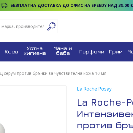
БЕЗПЛАТНА ДОСТАВКА ДО ОФИС НА SPEEDY НАД 39.00 €
Устна
Мама и
Коса
Парфюми
Грим
М
хигиена
бебе
щ серум против бръчки за чувствителна кожа 10 мл
La Roche Posay
La Roche-P
Интензиве
против бр