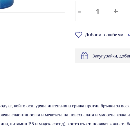
–
+
Добави в любими
Закупувайки, доб
одукт, който осигурява интензивна грижа против бръчки за все
овява еластичността и мекотата на повехналата и уморена кожа 
ина, витамин B5 и мадекасосид), които възстановяват кожната б