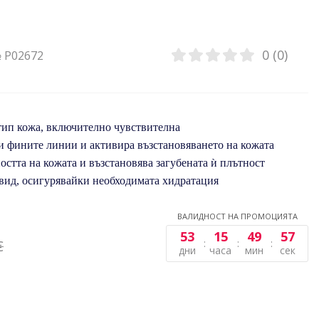
0 (0)
№ P02672
тип кожа, включително чувствителна
и фините линии и активира възстановяването на кожата
стта на кожата и възстановява загубената ѝ плътност
ид, осигурявайки необходимата хидратация
ВАЛИДНОСТ НА ПРОМОЦИЯТА
53
15
49
57
€
дни
часа
мин
сек