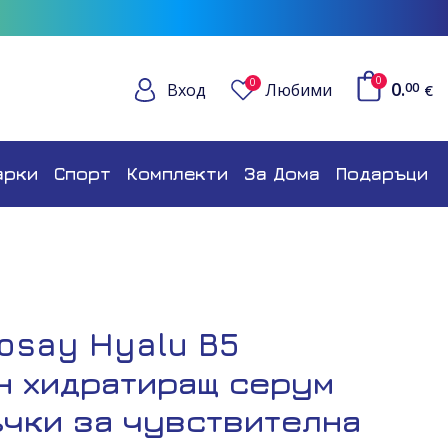
0
0
0.
Вход
Любими
00
€
арки
Спорт
Комплекти
За Дома
Подаръци
osay Hyalu B5
н хидратиращ серум
ъчки за чувствителна