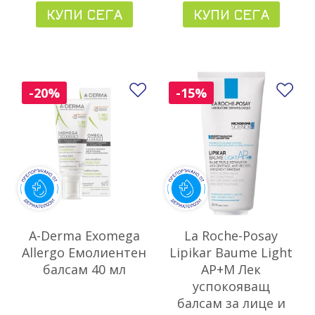
КУПИ СЕГА
КУПИ СЕГА
Добави в любими
До
-20%
-15%
A-Derma Exomega
La Roche-Posay
Allergo Емолиентен
Lipikar Baume Light
балсам 40 мл
AP+M Лек
успокояващ
балсам за лице и