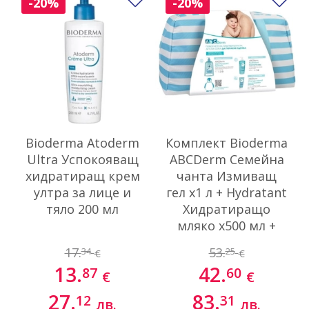
Добави в любими
До
-20%
-20%
Bioderma Atoderm
Комплект Bioderma
Ultra Успокояващ
ABCDerm Семейна
хидратиращ крем
чанта Измиващ
ултра за лице и
гел х1 л + Hydratant
тяло 200 мл
Хидратиращо
мляко х500 мл +
Успокояващ крем
17.
53.
34
25
€
€
при зачервяване
13.
42.
87
60
х75 мл
€
€
27.
83.
12
31
лв.
лв.