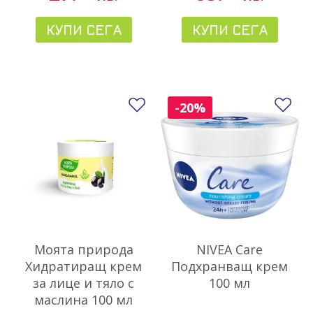
КУПИ СЕГА
КУПИ СЕГА
Добави в любими
До
-20%
Моята природа
NIVEA Care
Хидратиращ крем
Подхранващ крем
за лице и тяло с
100 мл
маслина 100 мл