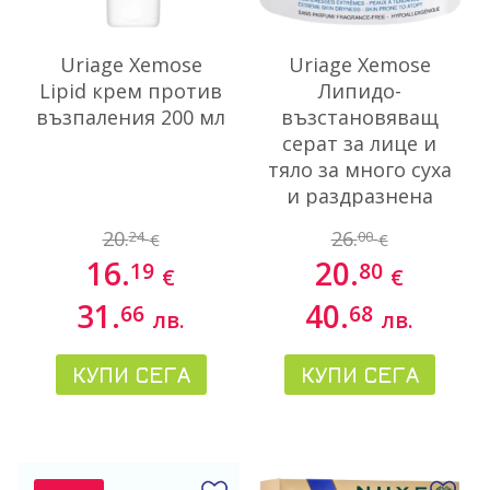
Uriage Xemose
Uriage Xemose
Lipid крем против
Липидо-
възпаления 200 мл
възстановяващ
серат за лице и
тяло за много суха
и раздразнена
кожа 200 мл
20.
26.
24
00
€
€
16.
20.
19
80
€
€
31.
40.
66
68
лв.
лв.
КУПИ СЕГА
КУПИ СЕГА