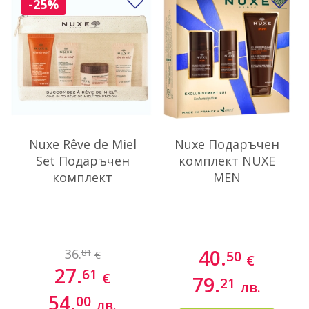
Добави в любими
До
-25%
Nuxe Rêve de Miel
Nuxe Подаръчен
Set Подаръчен
комплект NUXE
комплект
MEN
40.
36.
81
50
€
€
27.
61
€
79.
21
лв.
54.
00
лв.