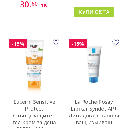
30.
60
лв.
КУПИ СЕГА
Добави в любими
До
-15%
-15%
Eucerin Sensitive
La Roche-Posay
Protect
Lipikar Syndet AP+
Слънцезащитен
Липидовъзстановя
гел-крем за деца
ващ измиващ