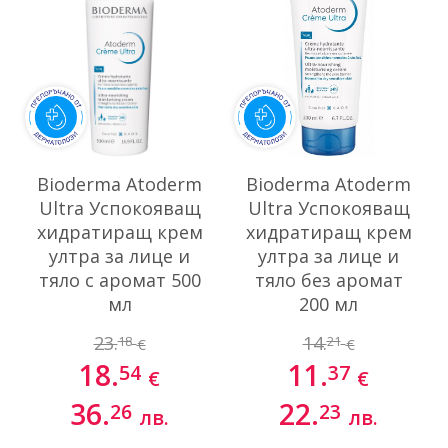
Bioderma Atoderm
Bioderma Atoderm
Ultra Успокояващ
Ultra Успокояващ
хидратиращ крем
хидратиращ крем
ултра за лице и
ултра за лице и
тяло с аромат 500
тяло без аромат
мл
200 мл
23.
14.
18
21
€
€
18.
11.
54
37
€
€
36.
22.
26
23
лв.
лв.