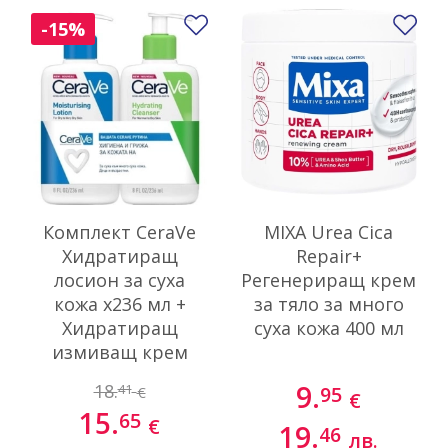
Добави в любими
До
-15%
Комплект CeraVe
MIXA Urea Cica
Хидратиращ
Repair+
лосион за суха
Регенериращ крем
кожа х236 мл +
за тяло за много
Хидратиращ
суха кожа 400 мл
измиващ крем
х236 мл
9.
18.
41
95
€
€
15.
65
€
19.
46
лв.