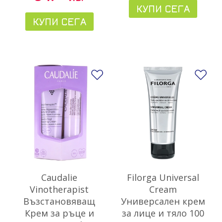
КУПИ СЕГА
КУПИ СЕГА
Добави в любими
До
Caudalie
Filorga Universal
Vinotherapist
Cream
Възстановяващ
Универсален крем
Крем за ръце и
за лице и тяло 100