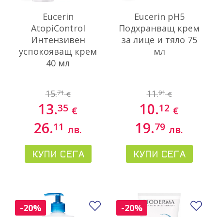
Eucerin
Eucerin pH5
AtopiControl
Подхранващ крем
Интензивен
за лице и тяло 75
успокояващ крем
мл
40 мл
15.
11.
71
91
€
€
13.
10.
35
12
€
€
26.
19.
11
79
лв.
лв.
КУПИ СЕГА
КУПИ СЕГА
Добави в любими
До
-20%
-20%