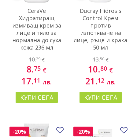
CeraVe
Ducray Hidrosis
Хидратиращ
Control Крем
измиващ крем за
против
лице и тяло за
изпотяване на
нормална до суха
лице, ръце и крака
кожа 236 мл
50 мл
10.
13.
29
50
€
€
8.
10.
75
80
€
€
17.
21.
11
12
лв.
лв.
КУПИ СЕГА
КУПИ СЕГА
Добави в любими
До
-20%
-20%