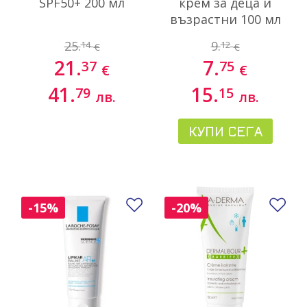
SPF50+ 200 мл
крем за деца и
възрастни 100 мл
25.
9.
14
12
€
€
21.
7.
37
75
€
€
41.
15.
79
15
лв.
лв.
КУПИ СЕГА
Добави в любими
До
-15%
-20%