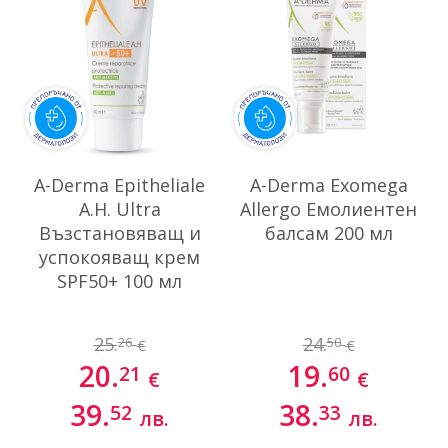
A-Derma Epitheliale
А-Derma Exomega
А.Н. Ultra
Allergo Емолиентен
Възстановяващ и
балсам 200 мл
успокояващ крем
SPF50+ 100 мл
25.
24.
26
50
€
€
20.
19.
21
60
€
€
39.
38.
52
33
лв.
лв.