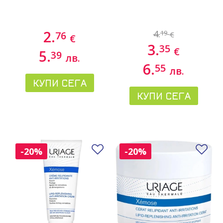
2.
4.
19
76
€
€
3.
35
€
5.
39
лв.
6.
55
лв.
КУПИ СЕГА
КУПИ СЕГА
Добави в любими
До
-20%
-20%