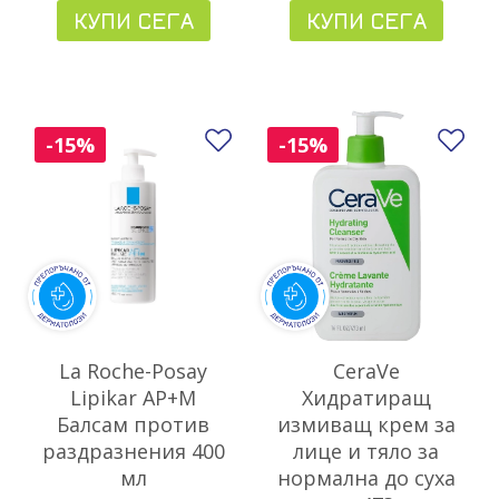
КУПИ СЕГА
КУПИ СЕГА
Добави в любими
До
-15%
-15%
La Roche-Posay
CeraVe
Lipikar AP+М
Хидратиращ
Балсам против
измиващ крем за
раздразнения 400
лице и тяло за
мл
нормална до суха