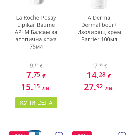
La Roche-Posay
A-Derma
Lipikar Baume
Dermalibour+
AP+M Балсам за
Изолиращ крем
атопична кожа
Barrier 100мл
75мл
9.
17.
12
85
€
€
7.
14.
75
28
€
€
15.
27.
15
92
лв.
лв.
КУПИ СЕГА