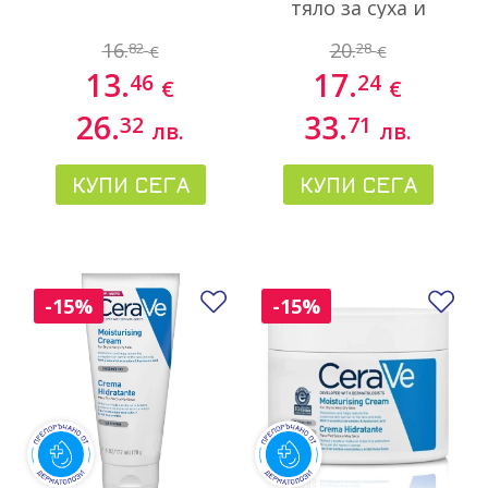
тяло за суха и
атопична кожа
16.
20.
82
28
€
€
против сърбеж,
13.
17.
46
24
200 мл
€
€
26.
33.
32
71
лв.
лв.
КУПИ СЕГА
КУПИ СЕГА
Добави в любими
До
-15%
-15%