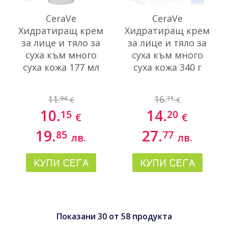
CeraVe
CeraVe
Хидратиращ крем
Хидратиращ крем
за лице и тяло за
за лице и тяло за
суха към много
суха към много
суха кожа 177 мл
суха кожа 340 г
11.
16.
94
71
€
€
10.
14.
15
20
€
€
19.
27.
85
77
лв.
лв.
КУПИ СЕГА
КУПИ СЕГА
Показани
30
от
58
продукта