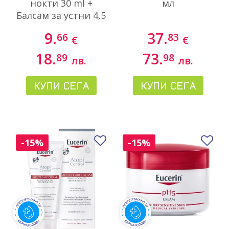
нокти 30 ml +
мл
Балсам за устни 4,5
g
9.
37.
66
83
€
€
18.
73.
89
98
лв.
лв.
КУПИ СЕГА
КУПИ СЕГА
Добави в любими
До
-15%
-15%