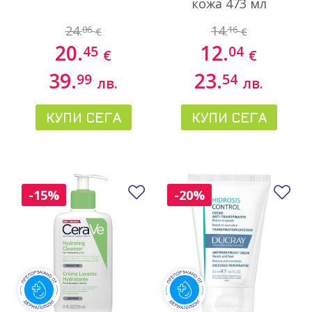
кожа 473 мл
24.
14.
06
16
€
€
20.
12.
45
04
€
€
39.
23.
99
54
лв.
лв.
КУПИ СЕГА
КУПИ СЕГА
Добави в любими
До
-15%
-20%