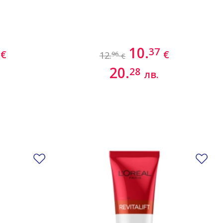
10.
37
€
€
12.
96
€
20.
28
лв.
Добави в любими
До