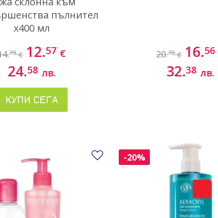
жа склонна към
ршенства пълнител
х400 мл
12.
16.
57
56
€
14.
20.
79
70
€
€
24.
32.
58
38
лв.
лв.
КУПИ СЕГА
Добави в любими
-20%