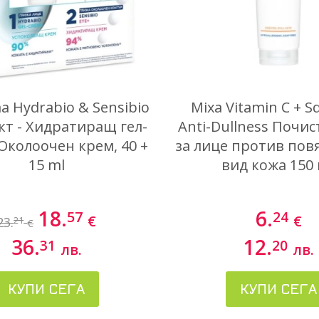
a Hydrabio & Sensibio
Mixa Vitamin C + S
т - Хидратиращ гел-
Anti-Dullness Почи
Околоочен крем, 40 +
за лице против пов
15 ml
вид кожа 150
18.
6.
57
24
€
€
23.
21
€
36.
12.
31
20
лв.
лв.
КУПИ СЕГА
КУПИ СЕГА