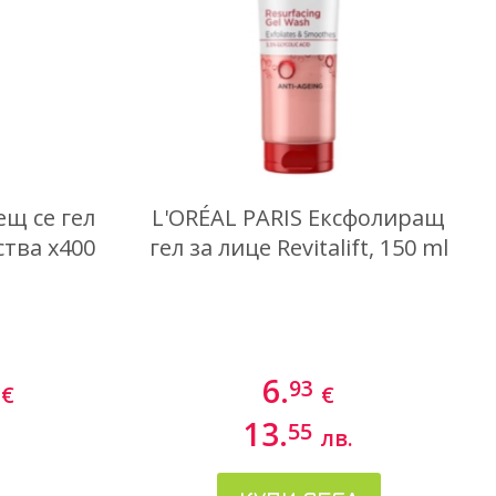
ещ се гел
L'ORÉAL PARIS Ексфолиращ
тва х400
гел за лице Revitalift, 150 ml
6.
93
€
€
13.
55
лв.