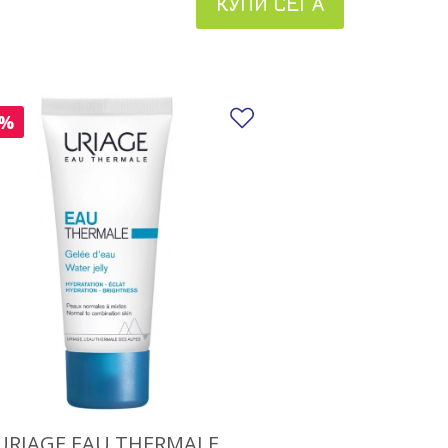
КУПИ СЕГА
 в любими
Добави в любими
0%
URIAGE EAU THERMALE