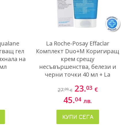
qualane
La Roche-Posay Effaclar
стващ гел
Комплект Duo+M Коригиращ
яхнала на
крем срещу
 мл
несъвършенства, белези и
черни точки 40 мл + La
Roche-Posay Effaclar Измиващ
23.
03
€
гел за лице 200 мл
27.
09
€
45.
04
лв.
КУПИ СЕГА