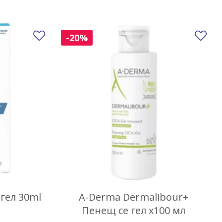
Добави в любими
До
-20%
 гел 30ml
A-Derma Dermalibour+
Пенещ се гел х100 мл