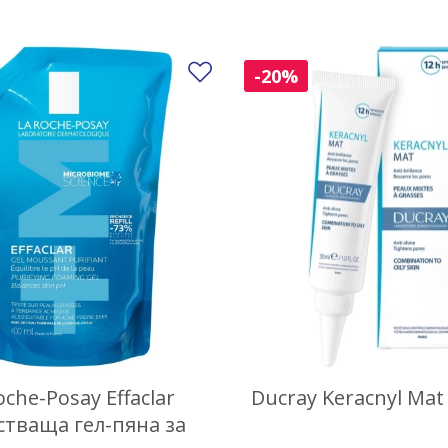
Добави в любими
-20%
oche-Posay Effaclar
Ducray Keracnyl Mat
тваща гел-пяна за