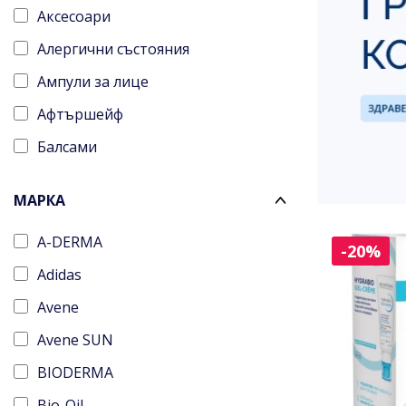
Аксесоари
Алергични състояния
Ампули за лице
Афтършейф
Балсами
Бебешка козметика
МАРКА
Бронзанти
A-DERMA
Бръснене
-20%
Adidas
Гелове за лице
Avene
Гланцове за устни
Avene SUN
Грижа без отмиване
BIODERMA
Грижа за врат; деколте и бюст
Bio-Oil