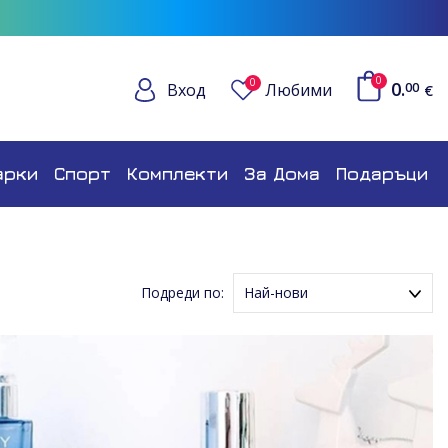
0
0
0.
Вход
Любими
00
€
арки
Спорт
Комплекти
За Дома
Подаръци
Подреди по:
Най-нови
Име (Възходящ ред)
Име (Низходящ ред)
Цена (Възходящ ред)
Цена (Низходящ ред)