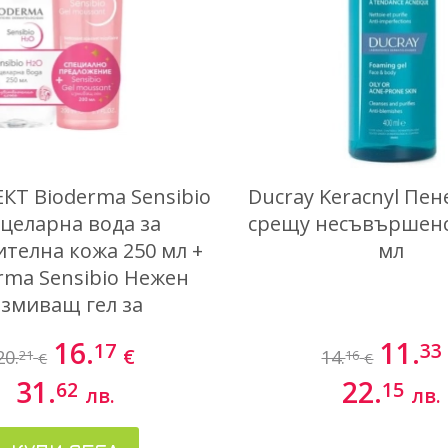
Т Bioderma Sensibio
Ducray Keracnyl Пен
целарна вода за
срещу несъвършенс
ителна кожа 250 мл +
мл
rma Sensibio Нежен
змиващ гел за
вителна кожа 200 мл
16.
11.
17
33
€
20.
14.
21
16
€
€
31.
22.
62
15
лв.
лв.