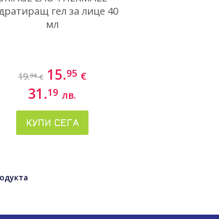
дратиращ гел за лице 40
мл
15.
95
€
19.
94
€
31.
19
лв.
КУПИ СЕГА
одукта