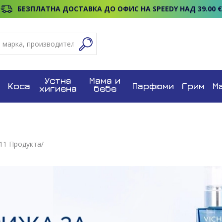
БЕЗПЛАТНА ДОСТАВКА ДО ОФИС НА SPEEDY НАД 39.00 €
Устна
Мама и
Коса
Парфюми
Грим
М
хигиена
бебе
11
Продуктa/