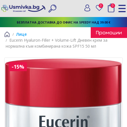
0
0
Вход
Любими
Търси
БЕЗПЛАТНА ДОСТАВКА ДО ОФИС НА SPEEDY НАД 39.00 €
Промоции
Лице
Eucerin Hyaluron-Filler + Volume-Lift Дневен крем за
Начало
нормална към комбинирана кожа SPF15 50 мл
-15%