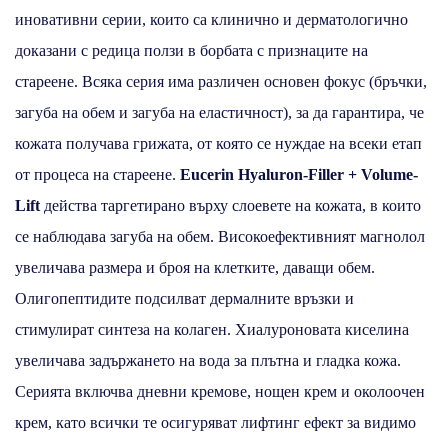
иновативни серии, които са клинично и дерматологично
доказани с редица ползи в борбата с признаците на
стареене. Всяка серия има различен основен фокус (бръчки,
загуба на обем и загуба на еластичност), за да гарантира, че
кожата получава грижата, от която се нуждае на всеки етап
от процеса на стареене.
Eucerin Hyaluron-Filler + Volume-
Lift
действа таргетирано върху слоевете на кожата, в които
се наблюдава загуба на обем. Високоефективният магнолол
увеличава размера и броя на клетките, даващи обем.
Олигопептидите подсилват дермалните връзки и
стимулират синтеза на колаген. Хиалуроновата киселина
увеличава задържането на вода за плътна и гладка кожа.
Серията включва дневни кремове, нощен крем и околоочен
крем, като всички те осигуряват лифтинг ефект за видимо