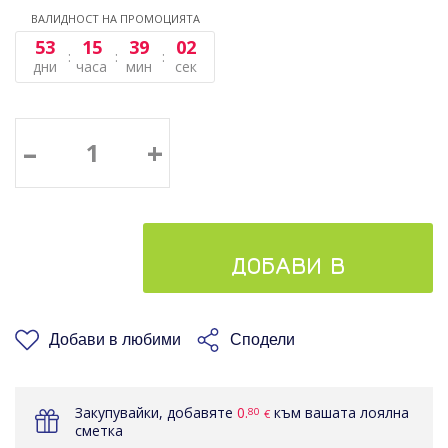
ВАЛИДНОСТ НА ПРОМОЦИЯТА
53
15
39
02
дни
часа
мин
сек
–
+
ДОБАВИ В
КОШНИЦАТА
Добави в любими
Сподели
Закупувайки, добавяте
0.
към вашата лоялна
80
€
сметка