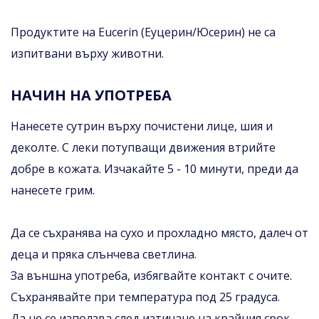
Продуктите на Eucerin (Еуцерин/Юсерин) не са
изпитвани върху животни.
НАЧИН НА УПОТРЕБА
Нанесете сутрин върху почистени лице, шия и
деколте. С леки потупващи движения втрийте
добре в кожата. Изчакайте 5 - 10 минути, преди да
нанесете грим.
Да се съхранява на сухо и прохладно място, далеч от
деца и пряка слънчева светлина.
За външна употреба, избягвайте контакт с очите.
Съхранявайте при температура под 25 градуса.
Да не се използва след изтичане на крайния срок.