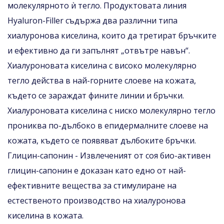
молекулярното ѝ тегло. Продуктовата линия
Hyaluron-Filler съдържа два различни типа
хиалуронова киселина, които да третират бръчките
и ефективно да ги запълнят „отвътре навън“.
Хиалуроновата киселина с високо молекулярно
тегло действа в най-горните слоеве на кожата,
където се зараждат фините линии и бръчки.
Хиалуроновата киселина с ниско молекулярно тегло
прониква по-дълбоко в епидермалните слоеве на
кожата, където се появяват дълбоките бръчки.
Глицин-сапонин - Извлеченият от соя био-активен
глицин-сапонин е доказан като едно от най-
ефективните вещества за стимулиране на
естественото производство на хиалуронова
киселина в кожата.