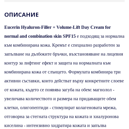
ОПИСАНИЕ
Eucerin Hyaluron-Filler + Volume-Lift Day Cream for
normal and combination skin SPF15
е подходящ за нормална
към комбинирана кожа. Кремът е специално разработен за
запълване на дълбоките бръчки, възстановяване на лицевия
контур за лифтинг ефект и защита на нормалната към
комбинирана кожа от слънцето. Формулата комбинира три
активни съставки, които действат върху конкретните слоеве
от кожата, където се появява загуба на обем: магнолол -
увеличава количеството и размера на придаващите обем
клетки, олигопептиди - стимулират колагеновата мрежа,
отговорна за стегната структура на кожата и хиалуронова
киселина - интензивно хидратира кожата и запълва