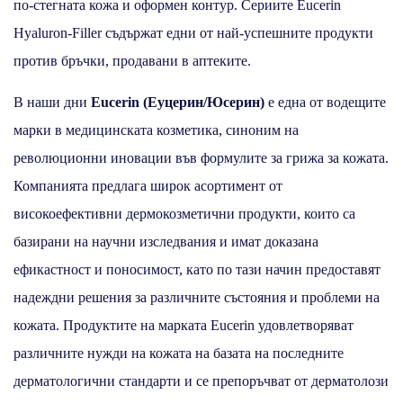
по-стегната кожа и оформен контур. Сериите Eucerin
Hyaluron-Filler съдържат едни от най-успешните продукти
против бръчки, продавани в аптеките.
В наши дни
Euсerin (Еуцерин/Юсерин)
е една от водещите
марки в медицинската козметика, синоним на
революционни иновации във формулите за грижа за кожата.
Компанията предлага широк асортимент от
високоефективни дермокозметични продукти, които са
базирани на научни изследвания и имат доказана
ефикастност и поносимост, като по тази начин предоставят
надеждни решения за различните състояния и проблеми на
кожата. Продуктите на марката Euсerin удовлетворяват
различните нужди на кожата на базата на последните
дерматологични стандарти и се препоръчват от дерматолози