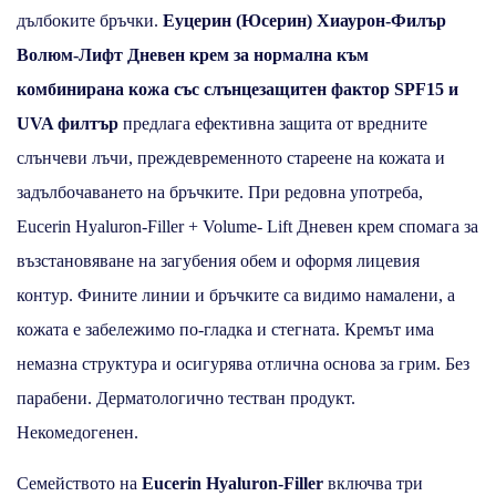
дълбоките бръчки.
Еуцерин (Юсерин) Хиаурон-Филър
Волюм-Лифт Дневен крем за нормална към
комбинирана кожа със слънцезащитен фактор SPF15 и
UVA филтър
предлага ефективна защита от вредните
слънчеви лъчи, преждевременното стареене на кожата и
задълбочаването на бръчките. При редовна употреба,
Eucerin Hyaluron-Filler + Volume- Lift Дневен крем спомага за
възстановяване на загубения обем и оформя лицевия
контур. Фините линии и бръчките са видимо намалени, а
кожата е забележимо по-гладка и стегната. Кремът има
немазна структура и осигурява отлична основа за грим. Без
парабени. Дерматологично тестван продукт.
Некомедогенен.
Семейството на
Eucerin Hyaluron-Filler
включва три