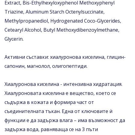
Extract, Bis-Ethylhexyloxyphenol Methoxyphenyl
Triazine, Aluminum Starch Octenylsuccinate,
Methylpropanediol, Hydrogenated Coco-Glycerides,
Cetearyl Alcohol, Butyl Methoxydibenzoylmethanе,
Glycerin.
Активни съставки: хиалуронова киселина, глицин-
сапонин, магнолол, олигопептиди.
Хиалуронова киселина - интензивна хидратация.
Хиалуроновата киселина е вещество, което се
съдържа в кожата и формира част от
съединителната тъкан. Една от ключовите ѝ
функции е да задържа влага – има възможност да
задържа вода, равняваща се на 3 пъти