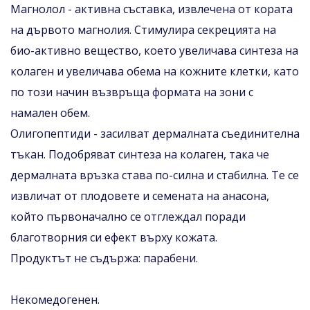
Магнолол - активна съставка, извлечена от кората
на дървото магнолия. Стимулира секрецията на
био-активно вещество, което увеличава синтеза на
колаген и увеличава обема на кожните клетки, като
по този начин възвръща формата на зони с
намален обем.
Олигопептиди - засилват дермалната съединителна
тъкан. Подобряват синтеза на колаген, така че
дермалната връзка става по-силна и стабилна. Те се
извличат от плодовете и семената на анасона,
който първоначално се отглеждал поради
благотворния си ефект върху кожата.
Продуктът не съдържа: парабени.
Некомедогенен.