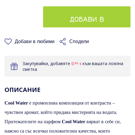
ДОБАВИ В
КОШНИЦАТА
Добави в любими
Сподели
Закупувайки, добавяте
0.
към вашата лоялна
66
€
сметка
ОПИСАНИЕ
Cool Water
е променлива композиция от контрасти –
чувствен аромат, който придава мистерията на водата.
Притежателите на парфюм
Cool Water
вярват в себе си,
наясно са със всички положителни качества, които