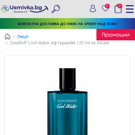
0
0
Вход
Любими
Търси
БЕЗПЛАТНА ДОСТАВКА ДО ОФИС НА SPEEDY НАД 39.00 €
Промоции
Лице
Davidoff Cool Water Афтършейв 125 ml за Мъже
Начало