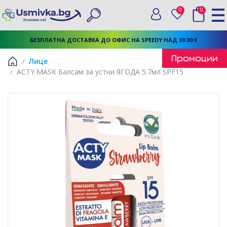
0
0
Вход
Любими
Търси
БЕЗПЛАТНА ДОСТАВКА ДО ОФИС НА SPEEDY НАД 39.00 €
Промоции
Лице
ACTY MASK Балсам за устни ЯГОДА 5.7мл SPF15
Начало