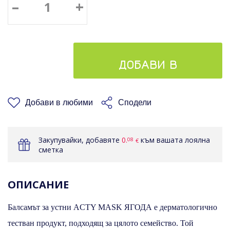
–
+
ДОБАВИ В
КОШНИЦАТА
Добави в любими
Сподели
Закупувайки, добавяте
0.
към вашата лоялна
08
€
сметка
ОПИСАНИЕ
Балсамът за устни ACTY MASK ЯГОДА е дерматологично
тестван продукт, подходящ за цялото семейство.
Той