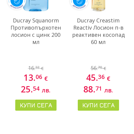
Ducray Squanorm
Ducray Creastim
Противопърхотен
Reactiv Лосион п-в
лосион с цинк 200
реактивен косопад
мл
60 мл
16.
56.
32
70
€
€
13.
45.
06
36
€
€
25.
88.
54
71
лв.
лв.
КУПИ СЕГА
КУПИ СЕГА