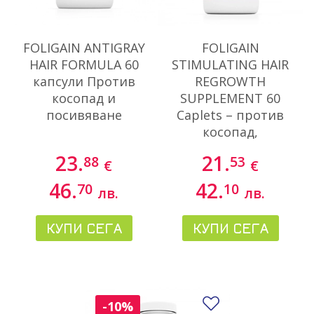
FOLIGAIN ANTIGRAY
FOLIGAIN
HAIR FORMULA 60
STIMULATING HAIR
капсули Против
REGROWTH
косопад и
SUPPLEMENT 60
посивяване
Caplets – против
косопад,
оплешивяване и
23.
21.
88
53
€
€
слаба коса
46.
42.
70
10
лв.
лв.
КУПИ СЕГА
КУПИ СЕГА
Добави в люби
-10%