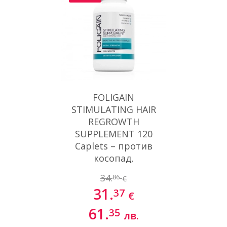
FOLIGAIN
STIMULATING HAIR
REGROWTH
SUPPLEMENT 120
Caplets – против
косопад,
оплешивяване и
34.
86
€
слаба коса
31.
37
€
61.
35
лв.