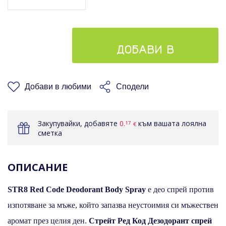
ДОБАВИ В
КОШНИЦАТА
Добави в любими
Сподели
Закупувайки, добавяте
0.
към вашата лоялна
17
€
сметка
ОПИСАНИЕ
STR8 Red Code Deodorant Body Spray
е део спрей против
изпотяване за мъже, който запазва неустоимия си мъжествен
аромат през целия ден.
Стрейт Ред Код Дезодорант спрей