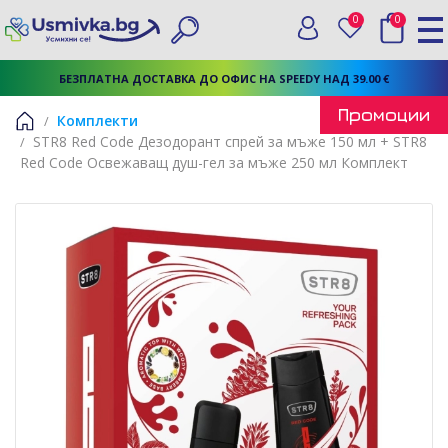
0
0
Вход
Любими
Търси
БЕЗПЛАТНА ДОСТАВКА ДО ОФИС НА SPEEDY НАД 39.00 €
Промоции
Комплекти
STR8 Red Code Дезодорант спрей за мъже 150 мл + STR8
Начало
Red Code Освежаващ душ-гел за мъже 250 мл Комплект