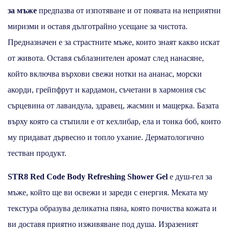
за мъже
предпазва от изпотяване и от появата на неприятни
миризми и оставя дълготрайно усещане за чистота.
Предназначен е за страстните мъже, които знаят какво искат
от живота. Оставя съблазнителен аромат след нанасяне,
който включва върхови свежи нотки на ананас, морски
акорди, грейпфрут и кардамон, съчетани в хармония със
сърцевина от лавандула, здравец, жасмин и мащерка. Базата
върху която са стъпили е от кехлибар, ела и тонка боб, които
му придават дървесно и топло ухание. Дерматологично
тестван продукт.
STR8 Red Code Body Refreshing Shower Gel
е душ-гел за
мъже, който ще ви освежи и зареди с енергия. Меката му
текстура образува деликатна пяна, която почиства кожата и
ви доставя приятно изживяване под душа. Изразеният