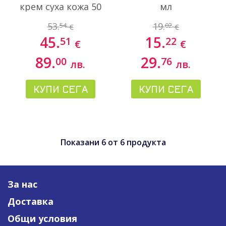
крем суха кожа 50
мл
ml + Hyaluron-Filler
53.
19.
54
02
€
€
+Volume lift нощен
45.
15.
51
22
крем 50 ml
€
€
89.
29.
00
76
лв.
лв.
КУПИ СЕГА
КУПИ СЕГА
Показани
6
от
6
продукта
За нас
Доставка
Общи условия