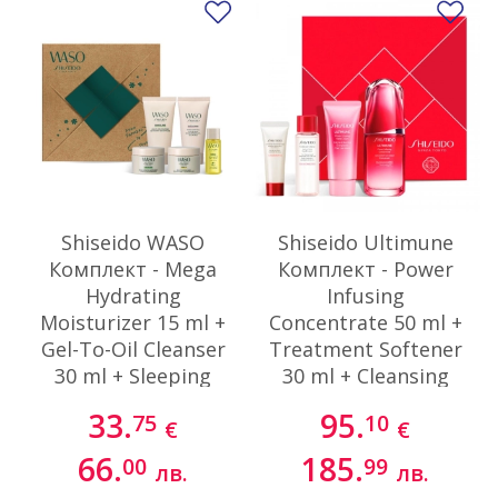
Добави в любими
До
Shiseido WASO
Shiseido Ultimune
Комплект - Mega
Комплект - Power
Hydrating
Infusing
Moisturizer 15 ml +
Concentrate 50 ml +
Gel-To-Oil Cleanser
Treatment Softener
30 ml + Sleeping
30 ml + Cleansing
Mask 15ml + Pore
Foam 15 ml +
33.
95.
75
10
€
€
Purifying Scrub
Ultimune Hand
Mask 30 ml
Cream 40 ml
66.
185.
00
99
лв.
лв.