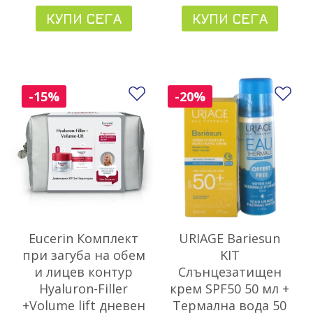
КУПИ СЕГА
КУПИ СЕГА
Добави в любими
До
-15%
-20%
Eucerin Комплект
URIAGE Bariesun
при загуба на обем
KIT
и лицев контур
Слънцезатищен
Hyaluron-Filler
крем SPF50 50 мл +
+Volume lift дневен
Термална вода 50