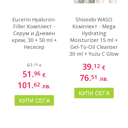
Eucerin Hyaluron-
Shiseido WASO
Filler Комплект -
Комплект - Mega
Серум и Дневен
Hydrating
крем, 30 + 50 ml +
Moisturizer 15 ml +
Несесер
Gel-To-Oil Cleanser
30 ml + Yuzu C Glow
7 ml + Sleeping
39.
61.
13
12
€
€
Mask 15 ml + Pore
51.
96
Purifying Scrub
€
76.
51
лв.
Mask 30 ml
101.
62
лв.
КУПИ СЕГА
КУПИ СЕГА