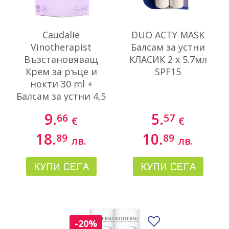
Caudalie
DUO ACTY MASK
Vinotherapist
Балсам за устни
Възстановяващ
КЛАСИК 2 x 5.7мл
Крем за ръце и
SPF15
нокти 30 ml +
Балсам за устни 4,5
g
9.
5.
66
57
€
€
18.
10.
89
89
лв.
лв.
КУПИ СЕГА
КУПИ СЕГА
Добави в люби
-20%