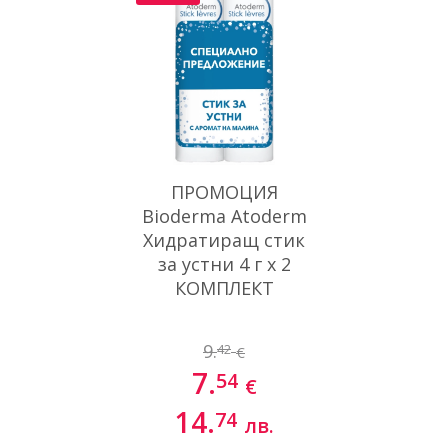
ПРОМОЦИЯ
Bioderma Atoderm
Хидратиращ стик
за устни 4 г х 2
КОМПЛЕКТ
9.
42
€
7.
54
€
14.
74
лв.