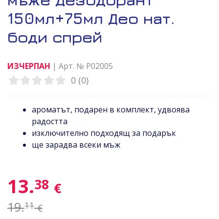
150мл+75мл Део нат.
боди спрей
ИЗЧЕРПАН
| Арт. № P02005
0 (0)
ароматът, подарен в комплект, удвоява
радостта
изключително подходящ за подарък
ще зарадва всеки мъж
13.
38
€
19.
11
€