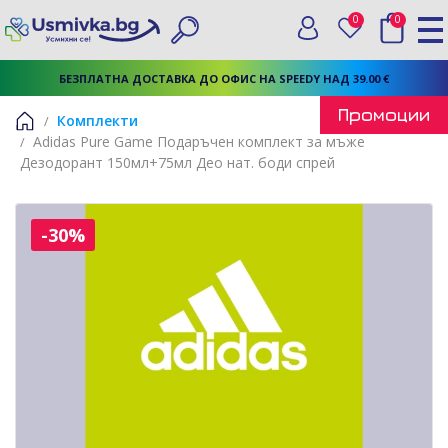
0
0
Вход
Любими
Търси
БЕЗПЛАТНА ДОСТАВКА ДО ОФИС НА SPEEDY НАД 39.00 €
Промоции
Комплекти
Adidas Pure Game Подаръчен комплект за мъже
Начало
Дезодорант 150мл+75мл Део нат. боди спрей
-30%