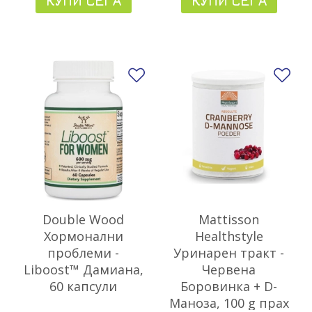
КУПИ СЕГА
КУПИ СЕГА
Добави в любими
До
Double Wood
Mattisson
Хормонални
Healthstyle
проблеми -
Уринарен тракт -
Liboost™ Дамиана,
Червена
60 капсули
Боровинка + D-
Маноза, 100 g прах