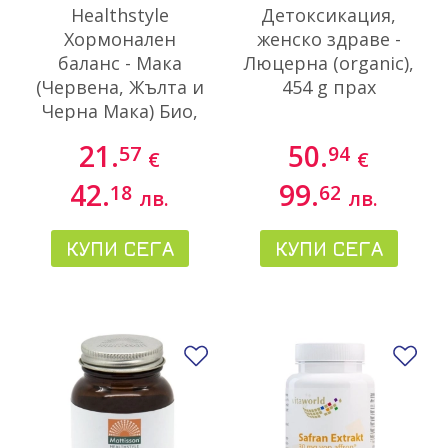
Healthstyle
Детоксикация,
Хормонален
женско здраве -
баланс - Мака
Люцерна (organic),
(Червена, Жълта и
454 g прах
Черна Мака) Био,
300 g
21.
50.
57
94
€
€
42.
99.
18
62
лв.
лв.
КУПИ СЕГА
КУПИ СЕГА
Добави в любими
До