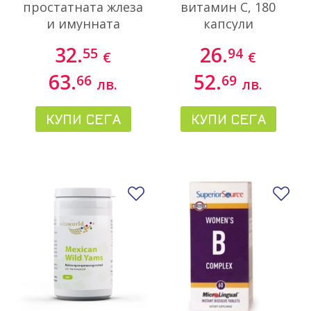
простатната жлеза
витамин С, 180
и имунната
капсули
функция, 60
32.
26.
55
94
€
€
таблетки
63.
52.
66
69
лв.
лв.
КУПИ СЕГА
КУПИ СЕГА
Добави в любими
До