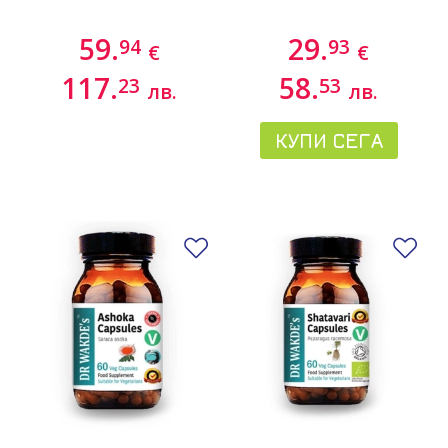
59.
29.
94
93
€
€
117.
58.
23
53
лв.
лв.
КУПИ СЕГА
Добави в любими
До