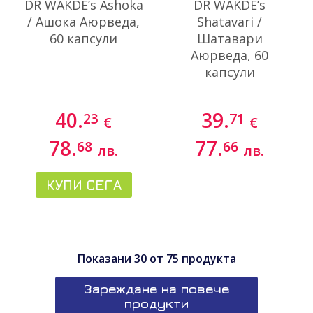
DR WAKDE’s Ashoka
DR WAKDE’s
/ Ашока Аюрведа,
Shatavari /
60 капсули
Шатавари
Аюрведа, 60
капсули
40.
39.
23
71
€
€
78.
77.
68
66
лв.
лв.
КУПИ СЕГА
Показани
30
от
75
продукта
Зареждане на повече
продукти