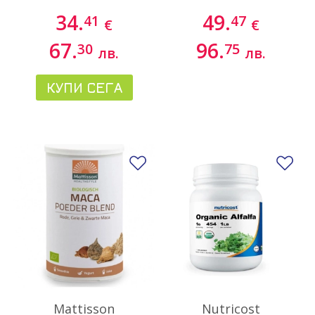
34.
49.
41
47
€
€
67.
96.
30
75
лв.
лв.
КУПИ СЕГА
Добави в любими
До
Mattisson
Nutricost