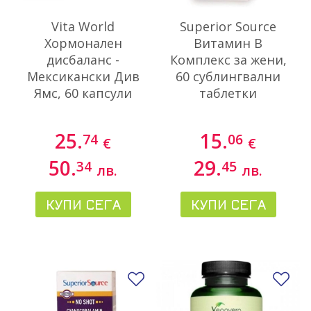
Vita World
Superior Source
Хормонален
Витамин В
дисбаланс -
Комплекс за жени,
Мексикански Див
60 сублингвални
Ямс, 60 капсули
таблетки
25.
15.
74
06
€
€
50.
29.
34
45
лв.
лв.
КУПИ СЕГА
КУПИ СЕГА
Добави в любими
До