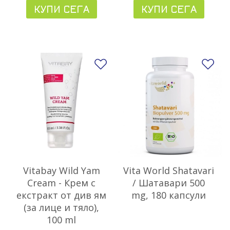
КУПИ СЕГА
КУПИ СЕГА
Добави в любими
До
Vitabay Wild Yam
Vita World Shatavari
Cream - Крем с
/ Шатавари 500
екстракт от див ям
mg, 180 капсули
(за лице и тяло),
100 ml