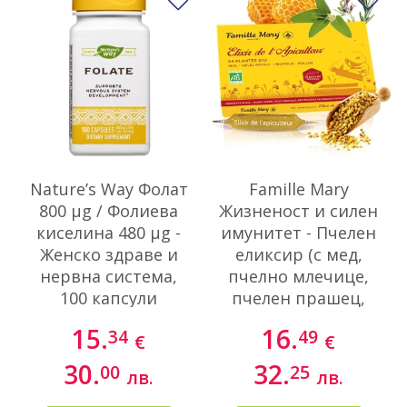
Добави в любими
До
Nature’s Way Фолат
Famille Mary
800 µg / Фолиева
Жизненост и силен
киселина 480 µg -
имунитет - Пчелен
Женско здраве и
еликсир (с мед,
нервна система,
пчелно млечице,
100 капсули
пчелен прашец,
прополис и 54
15.
16.
34
49
€
€
oрганик растения)
30.
32.
00
25
лв.
лв.