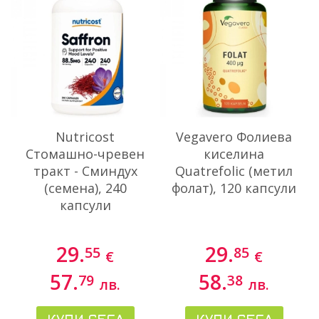
Nutricost
Vegavero Фолиева
Стомашно-чревен
киселина
тракт - Сминдух
Quatrefolic (метил
(семена), 240
фолат), 120 капсули
капсули
29.
29.
55
85
€
€
57.
58.
79
38
лв.
лв.