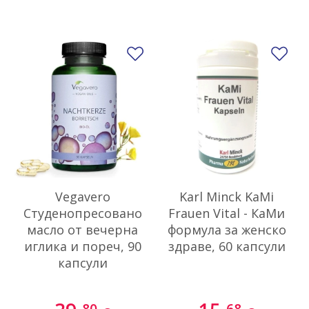
Добави в любими
До
Vegavero
Karl Minck KaMi
Студенопресовано
Frauen Vital - КаМи
масло от вечерна
формула за женско
иглика и пореч, 90
здраве, 60 капсули
капсули
80
68