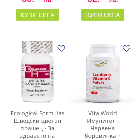
КУПИ СЕГА
КУПИ СЕГА
Добави в любими
До
Ecological Formulas
Vita World
Шведски цветен
Имунитет -
прашец - За
Червена
здравето на
боровинка +