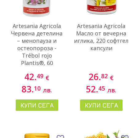
Artesania Agricola
Artesania Agricola
Червена детелина
Масло от вечерна
– менопауза и
иглика, 220 софтгел
остеопороза -
капсули
Тrébol rojo
Plantis®, 60
капсули
42.
26.
49
82
€
€
83.
52.
10
45
лв.
лв.
КУПИ СЕГА
КУПИ СЕГА