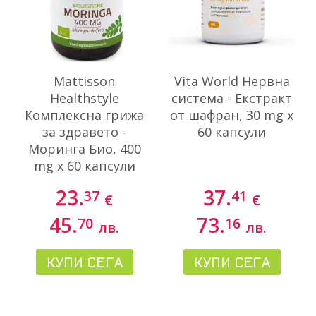
Mattisson
Vita World Нервна
Healthstyle
система - Екстракт
Комплексна грижа
от шафран, 30 mg х
за здравето -
60 капсули
Моринга Био, 400
mg х 60 капсули
23.
37.
37
41
€
€
45.
73.
70
16
лв.
лв.
КУПИ СЕГА
КУПИ СЕГА