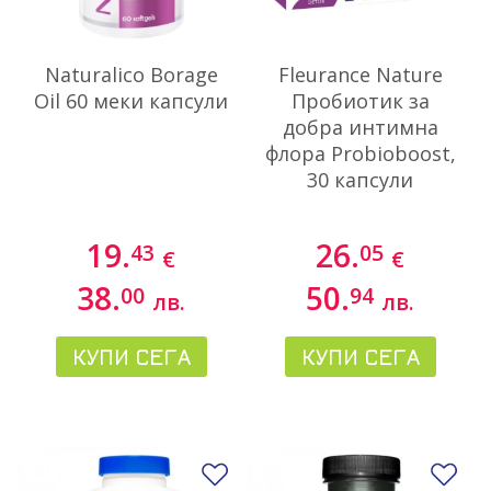
Naturalico Borage
Fleurance Nature
Oil 60 меки капсули
Пробиотик за
добра интимна
флора Probioboost,
30 капсули
19.
26.
43
05
€
€
38.
50.
00
94
лв.
лв.
КУПИ СЕГА
КУПИ СЕГА
Добави в любими
До