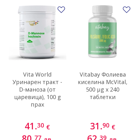
Добави в любими
До
Vita World
Vitabay Фолиева
Уринарен тракт -
киселина McVital,
D-маноза (от
500 µg х 240
царевица), 100 g
таблетки
прах
41.
31.
30
90
€
€
80.
62.
77
39
лв.
лв.