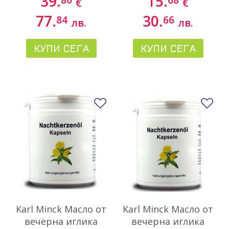
39.
15.
€
€
77.
30.
84
66
лв.
лв.
КУПИ СЕГА
КУПИ СЕГА
Добави в любими
До
Karl Minck Масло от
Karl Minck Масло от
вечерна иглика
вечерна иглика