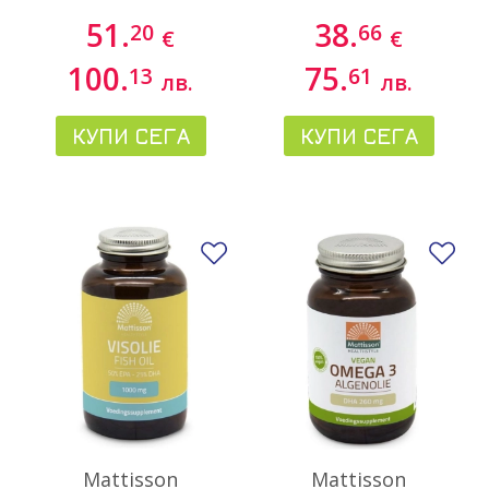
софтгел капсули
51.
38.
20
66
€
€
100.
75.
13
61
лв.
лв.
КУПИ СЕГА
КУПИ СЕГА
Добави в любими
До
Mattisson
Mattisson