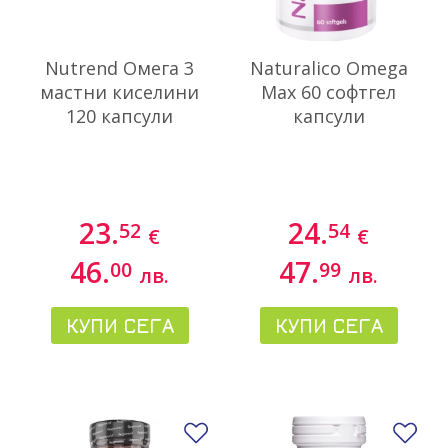
Nutrend Омега 3
Naturalico Omega
мастни киселини
Max 60 софтгел
120 капсули
капсули
23.
24.
52
54
€
€
46.
47.
00
99
лв.
лв.
КУПИ СЕГА
КУПИ СЕГА
Добави в любими
До