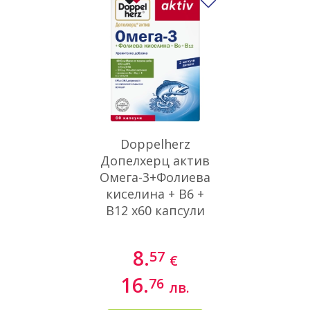
Добави в люби
Doppelherz
Допелхерц актив
Омега-3+Фолиева
киселина + В6 +
В12 х60 капсули
8.
57
€
16.
76
лв.