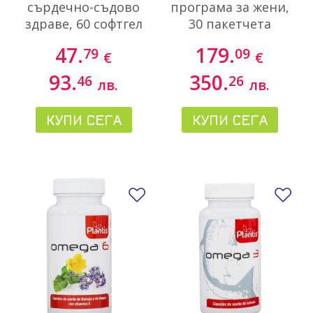
сърдечно-съдово
програма за жени,
здраве, 60 софтгел
30 пакетчета
капсули
47.
179.
79
09
€
€
93.
350.
46
26
лв.
лв.
КУПИ СЕГА
КУПИ СЕГА
Добави в любими
До