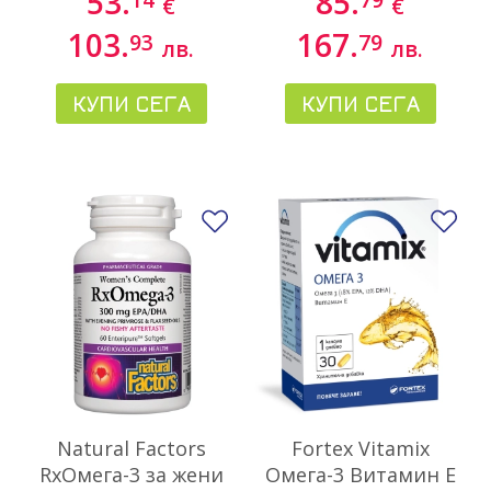
53.
85.
€
€
капсули
103.
167.
93
79
лв.
лв.
КУПИ СЕГА
КУПИ СЕГА
Добави в любими
До
Natural Factors
Fortex Vitamix
RxОмега-3 за жени
Омега-3 Витамин Е