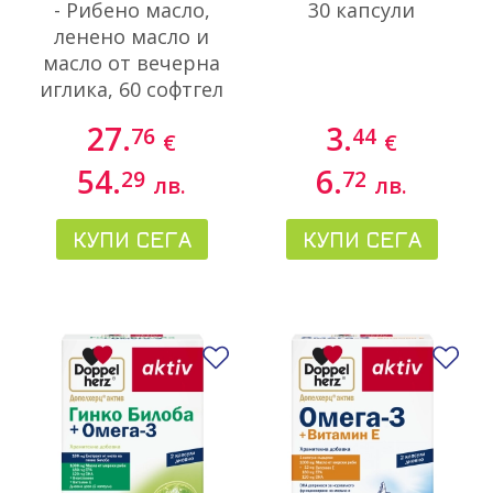
- Рибено масло,
30 капсули
ленено масло и
масло от вечерна
иглика, 60 софтгел
капсули
27.
3.
76
44
€
€
54.
6.
29
72
лв.
лв.
КУПИ СЕГА
КУПИ СЕГА
Добави в любими
До