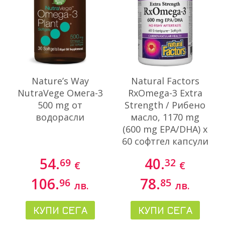
Nature’s Way
Natural Factors
NutraVege Oмега-3
RxOmega-3 Extra
500 mg от
Strength / Рибено
водорасли
масло, 1170 mg
(600 mg EPA/DHA) х
60 софтгел капсули
54.
40.
69
32
€
€
106.
78.
96
85
лв.
лв.
КУПИ СЕГА
КУПИ СЕГА