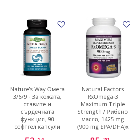
Добави в любими
До
Nature’s Way Омега
Natural Factors
3/6/9 - За кожата,
RxOmega-3
ставите и
Maximum Triple
сърдечната
Strength / Рибено
функция, 90
масло, 1425 mg
софтгел капсули
(900 mg EPA/DHA)х
150 софтгел
14
79