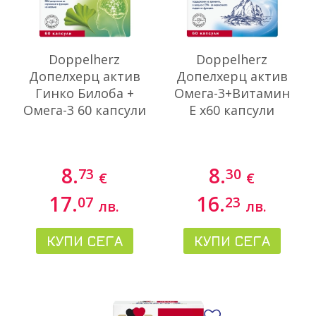
Doppelherz
Doppelherz
Допелхерц актив
Допелхерц актив
Гинко Билоба +
Омега-3+Витамин
Омега-3 60 капсули
Е х60 капсули
8.
8.
73
30
€
€
17.
16.
07
23
лв.
лв.
КУПИ СЕГА
КУПИ СЕГА