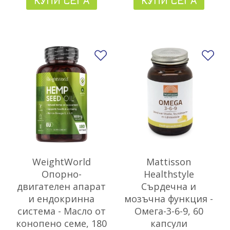
КУПИ СЕГА
КУПИ СЕГА
Добави в любими
До
WeightWorld
Mattisson
Опорно-
Healthstyle
двигателен апарат
Сърдечна и
и ендокринна
мозъчна функция -
система - Масло от
Омега-3-6-9, 60
конопено семе, 180
капсули