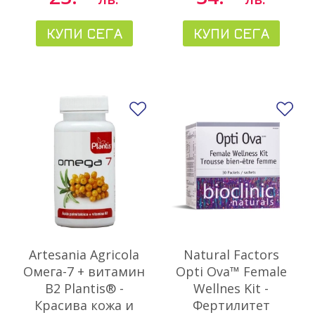
КУПИ СЕГА
КУПИ СЕГА
Добави в любими
До
Artesania Agricola
Natural Factors
Омега-7 + витамин
Opti Ova™ Female
В2 Plantis® -
Wellnes Kit -
Красива кожа и
Фертилитет