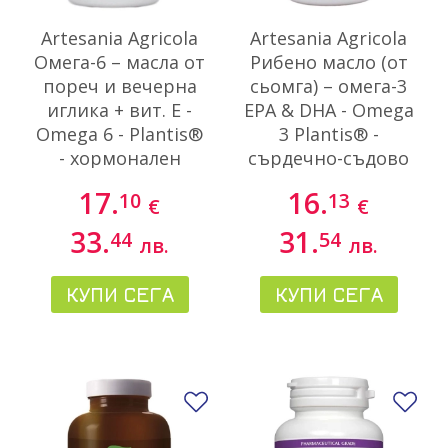
Artesania Agricola
Artesania Agricola
Омега-6 – масла от
Рибено масло (от
пореч и вечерна
сьомга) – омега-3
иглика + вит. Е -
EPA & DHA - Omega
Omega 6 - Plantis®
3 Plantis® -
- хормонален
сърдечно-съдово
баланс, 100 софтгел
и неврологично
17.
16.
10
13
€
€
капсули
здраве, 220
капсули
33.
31.
44
54
лв.
лв.
КУПИ СЕГА
КУПИ СЕГА
Добави в любими
До