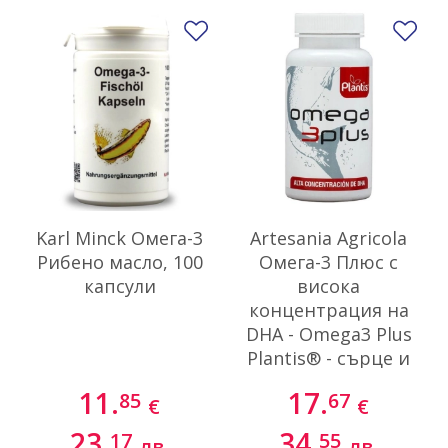
Добави в любими
До
Karl Minck Омега-3
Artesania Agricola
Рибено масло, 100
Омега-3 Плюс с
капсули
висока
концентрация на
DHA - Omega3 Plus
Plantis® - сърце и
нервна система, 90
11.
17.
85
67
€
€
софтгел капсули
23.
34.
17
55
лв.
лв.