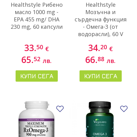
Healthstyle Рибено
Healthstyle
масло 1000 mg -
Мозъчна и
EPA 455 mg/ DHA
сърдечна функция
230 mg, 60 капсули
- Омега-3 (от
водорасли), 60 V
капсули
33.
34.
50
20
€
€
65.
66.
52
88
лв.
лв.
КУПИ СЕГА
КУПИ СЕГА
Добави в любими
До