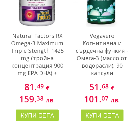
Natural Factors RX
Vegavero
Omega-3 Maximum
Когнитивна и
Triple Stength 1425
сърдечна функия -
mg (тройна
Омега-3 (масло от
концентрация 900
водорасли), 90
mg EPA DHA) +
капсули
витамин D3 1000
81.
51.
49
68
€
€
IU, 150 софтгел
капсули
159.
101.
38
07
лв.
лв.
КУПИ СЕГА
КУПИ СЕГА