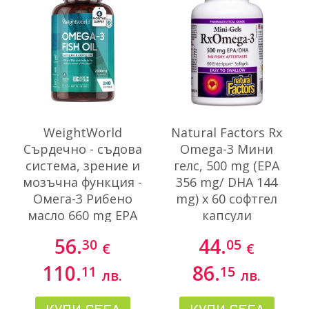
WeightWorld
Natural Factors Rx
Сърдечно - съдова
Omega-3 Мини
система, зрение и
гелс, 500 mg (EPA
мозъчна функция -
356 mg/ DHA 144
Омега-3 Рибено
mg) х 60 софтгел
масло 660 mg EPA
капсули
440/ mg DHA, 240
56.
44.
30
05
€
€
софтгел капсули
110.
86.
11
15
лв.
лв.