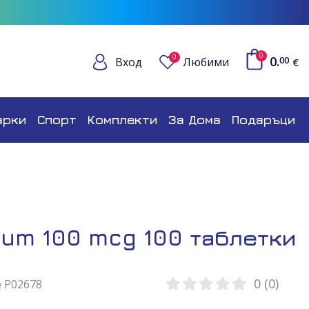
0
0
0.
Вход
Любими
00
€
арки
Спорт
Комплекти
За Дома
Подаръци
um 100 mcg 100 таблетки
0 (0)
№ P02678