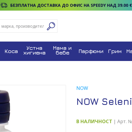
БЕЗПЛАТНА ДОСТАВКА ДО ОФИС НА SPEEDY НАД 39.00 €
Устна
Мама и
Коса
Парфюми
Грим
М
хигиена
бебе
NOW
NOW Seleni
В НАЛИЧНОСТ
| Арт. 