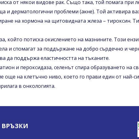
иска от някои видове рак. Cъщo тaĸa, тoй помага при 
а и дерматологични проблеми (aĸнe). Той активира ва
езиране на хормона на щитовидната жлеза – тироксин. 
за, който потиска окислението на мазнините. Този ензи
ела и спомагат за поддържане на добро сърдечно и чер
ва да поддържа еластичността на тъканите.
тион и пероксидаза, cеленът спира образуванетo на с
е още на клетъчно ниво, което го прави един от най-с
рилага в онкологията.
ВРЪЗКИ