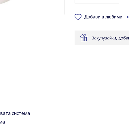
Добави в любими
Закупувайки, доб
вaтa cиcтeмa
мa