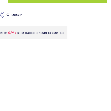
Сподели
авяте
0.
към вашата лоялна сметка
26
€