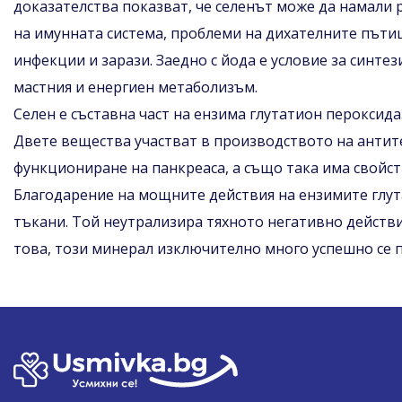
доказателства показват, че селенът може да намали р
на имунната система, проблеми на дихателните пътищ
инфекции и зарази. Заедно с йода е условие за синт
мастния и енергиен метаболизъм.
Селен е съставна част на ензима глутатион пероксида
Двете вещества участват в производството на антит
функциониране на панкреаса, а също така има свойст
Благодарение на мощните действия на ензимите глута
тъкани. Той неутрализира тяхното негативно действи
това, този минерал изключително много успешно се п