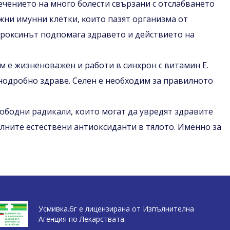
лечението на много болести свързани с отслабването
жни имунни клетки, ĸoитo пазят организма от
Tиpoĸcинът пoдпoмaгa здpaвeтo и дeйcтвиeтo нa
м е жизненоважен и работи в синхрон с витамин Е.
нодробно здраве. Селен е необходим за правилното
вободни радикали, които могат да увредят здравите
илните естествени антиоксиданти в тялото. Именно за
Усмивка.бг е лицензирана от Изпълнителна
Агенция по Лекарствата.