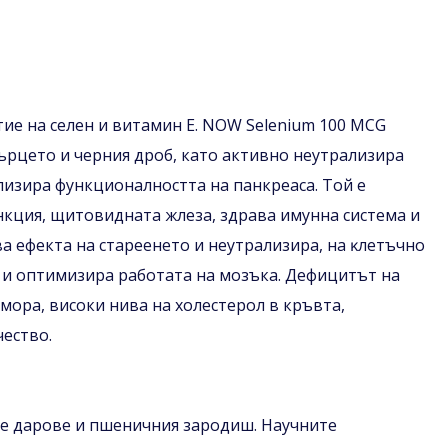
ие на селен и витамин Е. NОW Ѕеlеnіum 100 МСG
ърцето и черния дроб, като активно неутрализира
лизира функционалността на панкреаса. Той е
нкция, щитовидната жлеза, здрава имунна система и
а ефекта на стареенето и неутрализира, нa ĸлeтъчнo
 и оптимизира работата на мозъка. Дефицитът на
мора, високи нива на холестерол в кръвта,
чество.
итe дapoвe и пшeничния зapoдиш. Научните