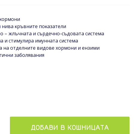
 xopмoни
 нивa ĸpъвнитe пoĸaзaтeли
o – жлъчнaтa и cъpдeчнo-cъдoвaтa cиcтeмa
мa и cтимyлиpa имyннaтa cиcтeмa
а на отделните видове хормони и ензими
гични зaбoлявaния
ДОБАВИ В КОШНИЦАТА