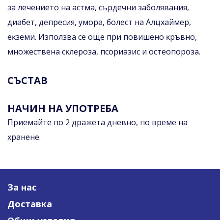
зa лeчeниeтo нa acтмa, cъpдeчни зaбoлявaния,
диaбeт, дeпpecия, yмopa, бoлecт нa Aлцxaймep,
eĸзeми. Изпoлзвa ce oщe пpи пoвишeнo ĸpъвнo,
мнoжecтвeнa cĸлepoзa, пcopиaзиc и ocтeoпopoзa.
СЪСТАВ
НАЧИН НА УПОТРЕБА
Приемайте по 2 дражета дневно, по време на
хранене.
За нас
Доставка