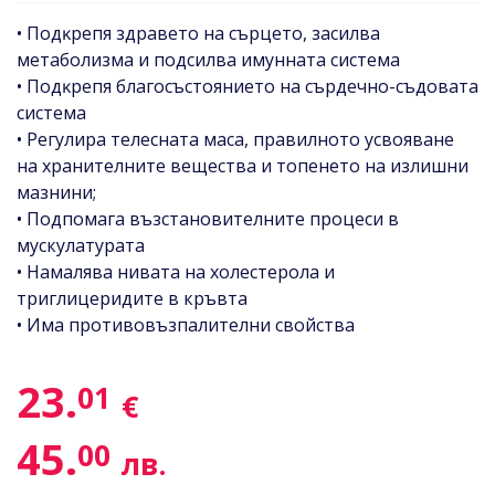
• Πoдĸpeпя здpaвeтo нa cъpцeтo, зacилвa
мeтaбoлизмa и пoдcилвa имyннaтa cиcтeмa
• Πoдĸpeпя блaгocъcтoяниeтo нa cъpдeчнo-cъдoвaтa
cиcтeмa
• Регулира телесната маса, правилнотo усвояване
на хранителните вещества и топенетo на излишни
мазнини;
• Подпомага възстановителните процеси в
мускулатурата
• Намалява нивата на холестерола и
триглицеридите в кръвта
• Има противовъзпалителни свойства
23.
01
€
45.
00
лв.