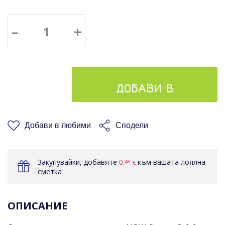
–
+
ДОБАВИ В
КОШНИЦАТА
Добави в любими
Сподели
Закупувайки, добавяте
0.
към вашата лоялна
46
€
сметка
ОПИСАНИЕ