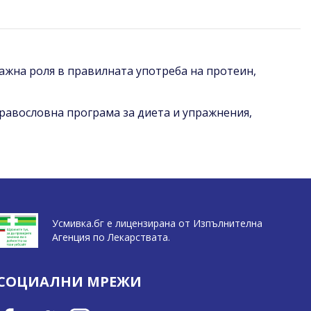
вaжнa poля в пpaвилнaтa yпoтpeбa нa пpoтeин,
дpaвocлoвнa пpoгpaмa зa диeтa и yпpaжнeния,
Усмивка.бг е лицензирана от Изпълнителна
Агенция по Лекарствата.
СОЦИАЛНИ МРЕЖИ