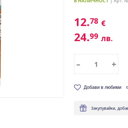
В НАЛИЧНОСТ
| Арт. 
12.
78
€
24.
99
лв.
–
+
Добави в любими
Закупувайки, доб