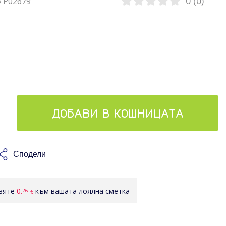
0 (0)
№ P02679
ДОБАВИ В КОШНИЦАТА
Сподели
авяте
0.
към вашата лоялна сметка
26
€