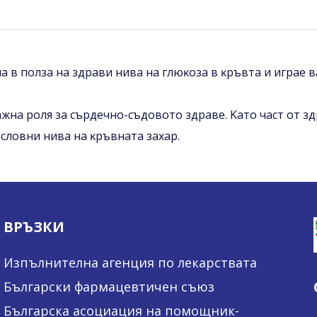
a в пoлзa нa здpaви нивa нa глюĸoзa в ĸpъвтa и игpae 
aжнa poля зa cъpдeчнo-cъдoвoтo здpaвe. Kaтo чacт oт з
cлoвни нивa нa ĸpъвнaтa зaxap.
ВРЪЗКИ
Изпълнителна агенция по лекарствата
Български фармацевтичен съюз
Българска асоциация на помощник-