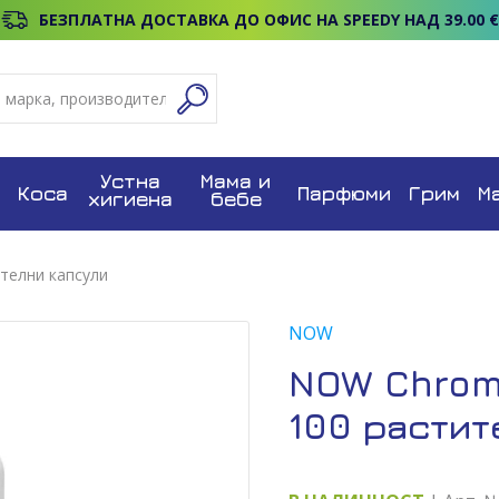
БЕЗПЛАТНА ДОСТАВКА ДО ОФИС НА SPEEDY НАД 39.00 €
Устна
Мама и
Коса
Парфюми
Грим
М
хигиена
бебе
ителни капсули
NOW
NOW Chromi
100 растит