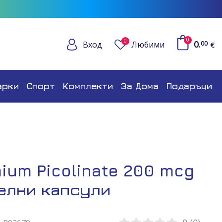
0
0
0.
Вход
Любими
00
€
арки
Спорт
Комплекти
За Дома
Подаръци
um Picolinate 200 mcg
елни капсули