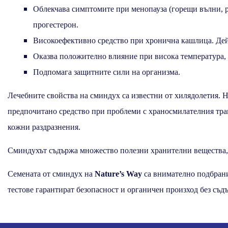
Облекчава симптомите при менопауза (горещи вълни, ря
прогестерон.
Високоефективно средство при хронична кашлица. Дейс
Оказва положително влияние при висока температура, в
Подпомага защитните сили на организма.
Лечебните свойства на сминдух са известни от хилядолетия. Н
предпочитано средство при проблеми с храносмилателния тракт
кожни раздразнения.
Сминдухът съдържа множество полезни хранителни вещества, 
Семената от сминдух на
Nature’s Way
са внимателно подбрани
тестове гарантират безопасност и органичен произход без съ