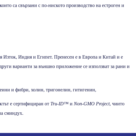
които са свързани с по-ниското производство на естроген и
я Изток, Индия и Египет. Пренесен е в Европа и Китай и е
 други варианти за външно приложение се използват за рани и
еини и фибри, холин, тригонелин, гитигенин,
уктът е сертифициран от
Tru-ID™
и
Non-GMO Project
, чиито
на сминдух.