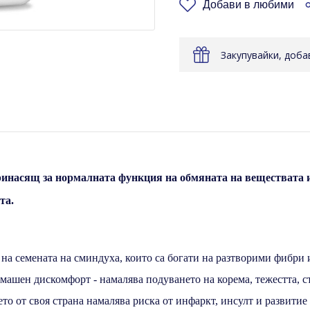
Добави в любими
Закупувайки, доб
принасящ за нормалната функция на обмяната на веществата и
та.
 на семената на сминдуха, които са богати на разтворими фибри
ашен дискомфорт - намалява подуването на корема, тежестта, с
то от своя страна намалява риска от инфаркт, инсулт и развитие 