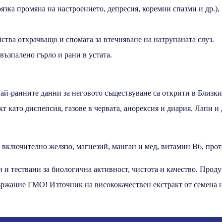
зка промяна на настроението, депресия, коремни спазми и др.), 
тва отхрачващо и спомага за втечняване на натрупаната слуз.
ъзпалено гърло и рани в устата.
ай-ранните данни за неговото съществуване са открити в Близки
 като диспепсия, газове в червата, анорексия и диария. Лапи и
включително желязо, магнезий, манган и мед, витамин В6, прот
 и тествани за биологична активност, чистота и качество. Прод
държание ГМО! Източник на висококачествен екстракт от семена 