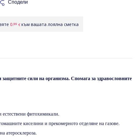
Сподели
авяте
0.
към вашата лоялна сметка
89
€
 защитните сили на организма. Спомага за здравословните
 и естествени фитохимикали.
томашните киселини и прекомерното отделяне на газове.
на атеросклероза.