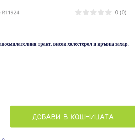
0 (0)
№ R11924
аносмилателния тракт, висок холестерол и кръвна захар.
ДОБАВИ В КОШНИЦАТА