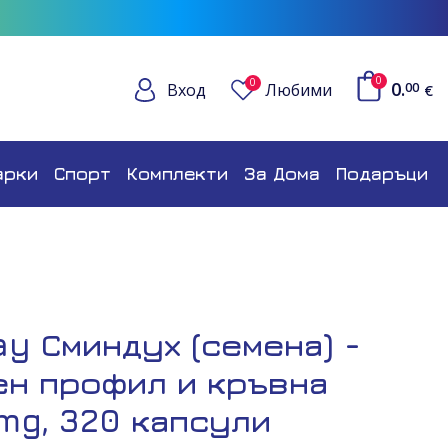
0
0
0.
Вход
Любими
00
€
арки
Спорт
Комплекти
За Дома
Подаръци
ay Сминдух (семена) -
ен профил и кръвна
 mg, 320 капсули