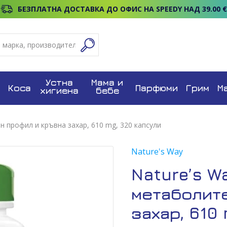
БЕЗПЛАТНА ДОСТАВКА ДО ОФИС НА SPEEDY НАД 39.00 €
Устна
Мама и
Коса
Парфюми
Грим
М
хигиена
бебе
н профил и кръвна захар, 610 mg, 320 капсули
Nature's Way
Nature’s W
метаболит
захар, 610