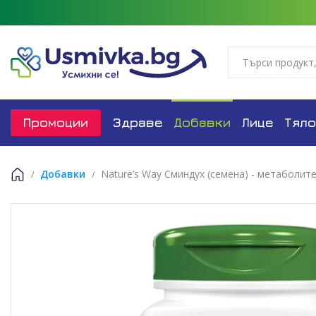
Промоции
Здраве
Добавки
Лице
Тяло
Добавки
Nature’s Way Сминдух (семена) - метаболите
Начало