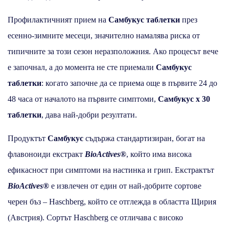
Профилактичният прием на
Самбукус таблетки
през
есенно-зимните месеци, значително намалява риска от
типичните за този сезон неразположния. Ако процесът вече
е започнал, а до момента не сте приемали
Самбукус
таблетки
: когато започне да се приема още в първите 24 до
48 часа от началото на първите симптоми,
Самбукус x 30
таблетки
, дава най-добри резултати.
Продуктът
Самбукус
съдържа стандартизиран, богат на
флавоноиди екстракт
BioActives®
, който има висока
ефикасност при симптоми на настинка и грип. Екстрактът
BioActives®
е извлечен от един от най-добрите сортове
черен бъз – Haschberg, който се отглежда в областта Щирия
(Австрия). Сортът Haschberg се отличава с високо