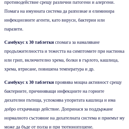
противодействие срещу различни патогени и алергени.
Помага на имунната система да разпознае и елиминира
инфекциозните агенти, като вируси, бактерии или
паразити.
Самбукус x 30 таблетки
спомага за намаляване
продължителността и тежестта на симптомите при настинка
или грип, включително хрема, болки в гърлото, кашлица,
хрема, втрисане, повишена температура и др.
Самбукус x 30 таблетки
проявява мощна активност срещу
бактериите, причиняващи инфекциите на горните
дихателни пътища, успокоява упоритата кашлица и има
добро отхрачващо действие. Допринася за поддържане
нормалното състояние на дихателната система и приемът му
може да бъде от полза и при тютюнопушене.