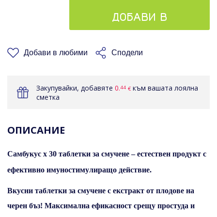
ДОБАВИ В
КОШНИЦАТА
Добави в любими
Сподели
Закупувайки, добавяте
0.
към вашата лоялна
44
€
сметка
ОПИСАНИЕ
Самбукус х 30 таблетки за смучене – естествен продукт с
ефективно имуностимулиращо действие.
Вкусни таблетки за смучене с екстракт от плодове на
черен бъз! Максимална ефикасност срещу простуда и