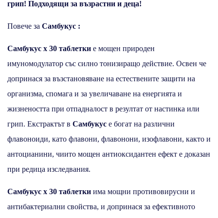
грип! Подходящи за възрастни и деца!
Повече за
Самбукус :
Самбукус x 30 таблетки
е мощен природен
имуномодулатор със силно тонизиращо действие. Освен че
допринася за възстановяване на естествените защити на
организма, спомага и за увеличаване на енергията и
жизнеността при отпадналост в резултат от настинка или
грип. Екстрактът в
Самбукус
е богат на различни
флавоноиди, като флавони, флавонони, изофлавони, както и
антоцианини, чиито мощен антиоксидантен ефект е доказан
при редица изследвания.
Самбукус x 30 таблетки
има мощни противовирусни и
антибактериални свойства, и допринася за ефективното