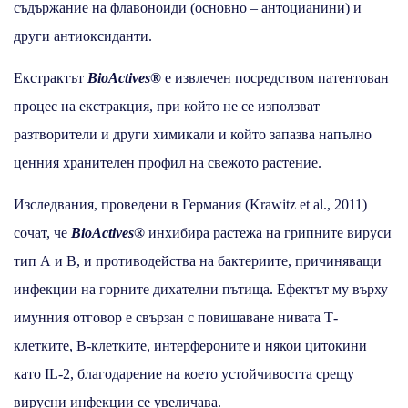
съдържание на флавоноиди (основно – антоцианини) и
други антиоксиданти.
Екстрактът
BioActives®
е извлечен посредством патентован
процес на екстракция, при който не се използват
разтворители и други химикали и който запазва напълно
ценния хранителен профил на свежото растение.
Изследвания, проведени в Германия (Krawitz et al., 2011)
сочат, че
BioActives®
инхибира растежа на грипните вируси
тип А и В, и противодейства на бактериите, причиняващи
инфекции на горните дихателни пътища. Ефектът му върху
имунния отговор е свързан с повишаване нивата Т-
клетките, В-клетките, интерфероните и някои цитокини
като IL-2, благодарение на което устойчивостта срещу
вирусни инфекции се увеличава.