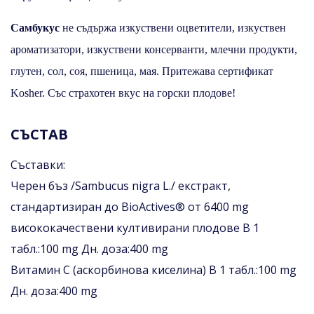
Самбукус
не съдържа изкуствени оцветители, изкуствен
ароматизатори, изкуствени консерванти, млечни продукти,
глутен, сол, соя, пшеница, мая. Притежава сертификат
Kosher. Със страхотен вкус на горски плодове!
СЪСТАВ
Съставки:
Черен бъз /Sambucus nigra L./ екстракт,
стандартизиран до BioActives® от 6400 mg
висококачествени култивирани плодовe В 1
табл.:100 mg Дн. доза:400 mg
Витамин С (аскорбинова киселина) В 1 табл.:100 mg
Дн. доза:400 mg