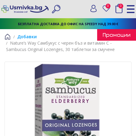
0
0
Вход
Любими
Търси
БЕЗПЛАТНА ДОСТАВКА ДО ОФИС НА SPEEDY НАД 39.00 €
Промоции
Добавки
Nature’s Way Самбукус с черен бъз и витамин С -
Начало
Sambucus Original Lozenges, 30 таблетки за смучене