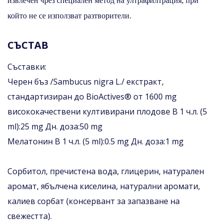
извлечен чрез специален метод на ултрафилтрация, при
който не се използват разтворители.
СЪСТАВ
Съставки:
Черен бъз /Sambucus nigra L./ екстракт,
стандартизиран до BioActives® от 1600 mg
висококачествени култивирани плодовe В 1 ч.л. (5
ml):25 mg Дн. доза:50 mg
Мелатонин В 1 ч.л. (5 ml):0.5 mg Дн. доза:1 mg
Сорбитол, пречистена вода, глицерин, натурален
аромат, ябълчена киселина, натурални аромати,
калиев сорбат (консервант за запазване на
свежестта).