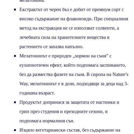
мелатонина.
Екстрактът от черен бъз е добит от премиум сорт с
високо съдържание на флавоноиди. При специалния
метод на екстракция не се използват солвенти, а
лечебната сила на хранителните вещества в
растението се запазва напълно.
Мелатонинът е природен „хормон на съня” с
еухипнотичен ефект, който подпомага заспиването,
без да размества фазите на съня. В сиропа на Nature’s
Way, мелатонинът е в дози, подходящи за деца над 3-
годишна възраст.
Продуктът допринася за защитата от настинки и
грип през студения и преходните сезони, и
подпомага нормалния сън.
Изцяло вегетариански състав, без съдържание на