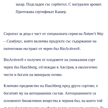
захар. Подсладен със сорбитол. С натурален аромат.
Притежава сертификат Кашер.
Сиропът за деца е част от специалната серия на
Nature’s Way
–
Самбукус
, която включва продукти със съдържание на
патентован екстракт от черен бъз BioActives®.
BioActives® е получен от плодовете на уникалния сорт
черен бъз Haschberg, отглеждан в Австрия, в екологично
чисти и богати на минерали почви.
Ключово предимство на Haschberg пред други сортове, е
богатият му на антоцианини състав. Антоцианините са
основните биоактивни вещества в черния бъз, на които той