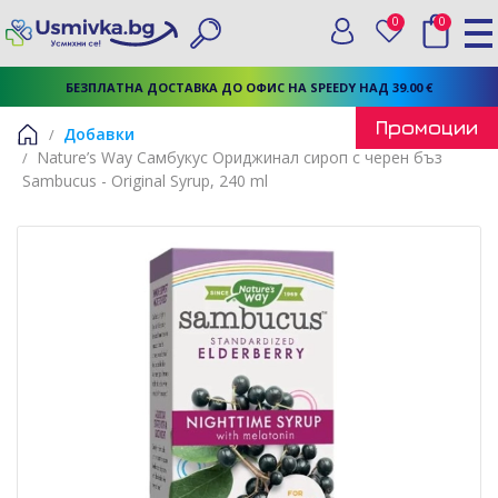
0
0
Вход
Любими
Търси
БЕЗПЛАТНА ДОСТАВКА ДО ОФИС НА SPEEDY НАД 39.00 €
Промоции
Добавки
Nature’s Way Самбукус Ориджинал сироп с черен бъз
Начало
Sambucus - Original Syrup, 240 ml