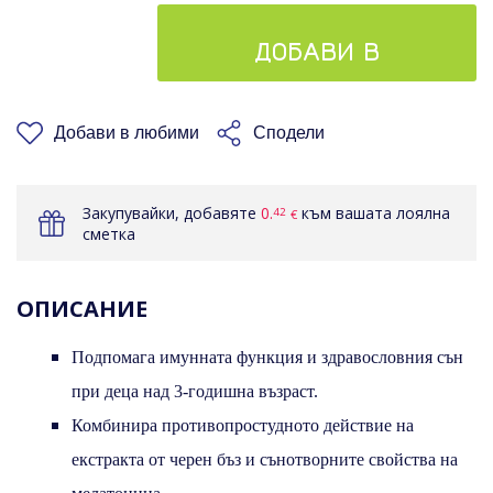
ДОБАВИ В
КОШНИЦАТА
Добави в любими
Сподели
Закупувайки, добавяте
0.
към вашата лоялна
42
€
сметка
ОПИСАНИЕ
Подпомага имунната функция и здравословния сън
при деца над 3-годишна възраст.
Комбинира противопростудното действие на
екстракта от черен бъз и сънотворните свойства на