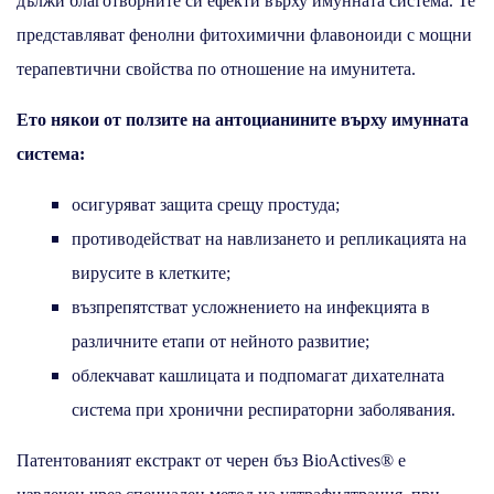
дължи благотворните си ефекти върху имунната система. Те
представляват фенолни фитохимични флавоноиди с мощни
терапевтични свойства по отношение на имунитета.
Ето някои от ползите на антоцианините върху имунната
система:
осигуряват защита срещу простуда;
противодействат на навлизането и репликацията на
вирусите в клетките;
възпрепятстват усложнението на инфекцията в
различните етапи от нейното развитие;
облекчават кашлицата и подпомагат дихателната
система при хронични респираторни заболявания.
Патентованият екстракт от черен бъз BioActives® е