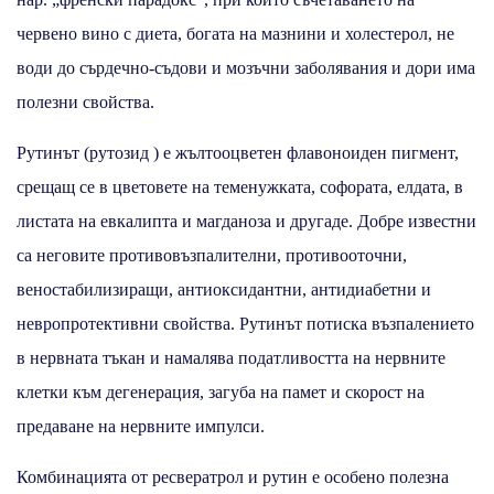
червено вино с диета, богата на мазнини и холестерол, не
води до сърдечно-съдови и мозъчни заболявания и дори има
полезни свойства.
Рутинът (рутозид ) е жълтооцветен флавоноиден пигмент,
срещащ се в цветовете на теменужката, софората, елдата, в
листата на евкалипта и магданоза и другаде. Добре известни
са неговите противовъзпалителни, противооточни,
веностабилизиращи, антиоксидантни, антидиабетни и
невропротективни свойства. Рутинът потиска възпалението
в нервната тъкан и намалява податливостта на нервните
клетки към дегенерация, загуба на памет и скорост на
предаване на нервните импулси.
Комбинацията от ресвератрол и рутин е особено полезна