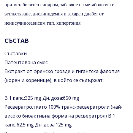
при метаболитен синдром, забавяне на метаболизма и
затлъстяване, дислипидемия и захарен диабет от
неинсулинозависим тип, хипертония.
СЪСТАВ
Съставки:
Патентована смес:
Екстракт от френско грозде и гигантска фалопия
(корен и коренище), в който се съдържат:
В 1 капс.:325 mg Дн. доза:650 mg
Ресвератрол като 100% транс-ресвератроли (най-
високо биоактивна форма на ресвератрол) В 1
капс.:62.5 mg Дн. доза:125 mg