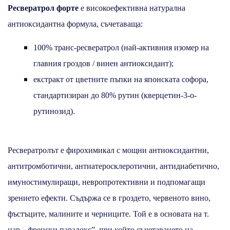
Ресвератрол форте
е високоефективна натурална
антиоксидантна формула, съчетаваща:
100% транс-ресвератрол (най-активния изомер на
главния гроздов / винен антиоксидант);
екстракт от цветните пъпки на японската софора,
стандартизиран до 80% рутин (кверцетин-3-о-
рутинозид).
Ресвератролът е фирохимикал с мощни антиоксидантни,
антитромботични, антиатеросклеротични, антидиабетично,
имуностимулиращи, невропротективни и подпомагащи
зрението ефекти. Съдържа се в гроздето, червеното вино,
фъстъците, малините и черниците. Той е в основата на т.
нар. „френски парадокс”, при който съчетаването на