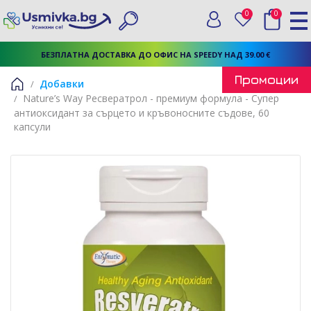
0
0
Вход
Любими
Търси
БЕЗПЛАТНА ДОСТАВКА ДО ОФИС НА SPEEDY НАД 39.00 €
Промоции
Добавки
Nature’s Way Ресвератрол - премиум формула - Супер
Начало
антиоксидант за сърцето и кръвоносните съдове, 60
капсули