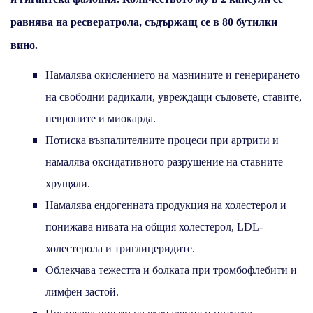
равнява на ресвератрола, съдържащ се в 80 бутилки
вино.
Намалява окислението на мазнините и генерирането
на свободни радикали, увреждащи съдовете, ставите,
невроните и миокарда.
Потиска възпалителните процеси при артрити и
намалява оксидативното разрушение на ставните
хрущяли.
Намалява ендогенната продукция на холестерол и
понижава нивата на общия холестерол, LDL-
холестерола и триглицеридите.
Облекчава тежестта и болката при тромбофлебити и
лимфен застой.