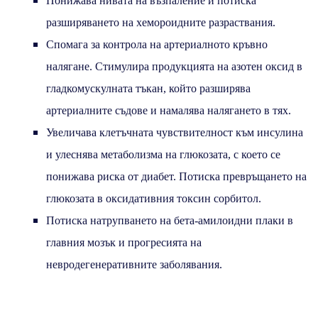
Понижава нивата на възпаление и потиска
разширяването на хемороидните разраствания.
Спомага за контрола на артериалното кръвно
налягане. Стимулира продукцията на азотен оксид в
гладкомускулната тъкан, който разширява
артериалните съдове и намалява налягането в тях.
Увеличава клетъчната чувствителност към инсулина
и улеснява метаболизма на глюкозата, с което се
понижава риска от диабет. Потиска превръщането на
глюкозата в оксидативния токсин сорбитол.
Потиска натрупването на бета-амилоидни плаки в
главния мозък и прогресията на
невродегенеративните заболявания.