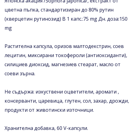
Японска акация /Sophora japonica/, екстракт от
цветна пъпка, стандартизиран до 80% рутин
(кверцетин рутинозид) В 1 капс.:75 mg Дн. доза:150
mg
Растителна капсула, оризов малтодекстрин, соев
лецитин, миксирани токофероли (антиоксиданти),
силициев диоксид, магнезиев стеарат, масло от
соеви зърна.
Не съдържа: изкуствени оцветители, аромати ,
консерванти, царевица, глутен, сол, захар, дрожди,
продукти от животински източници.
Хранителна добавка, 60 V-капсули.