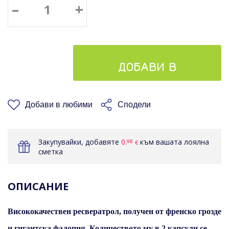
–
+
ДОБАВИ В
КОШНИЦАТА
Добави в любими
Сподели
Закупувайки, добавяте
0.
към вашата лоялна
98
€
сметка
ОПИСАНИЕ
Висококачествен ресвератрол, получен от френско грозде
и гигантска фалопия. Количеството му в 2 капсули се