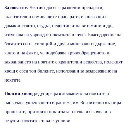
За ноктите.
Честият досег с различни препарати,
включително измиващите прапарати, използвани в
домакинството, студът, недостигът на витамини и др.,
изсушават и увреждат нокътната плочка. Благодарение на
богатото си на силиций и други минерали съдържание,
както и на факта, че подобрява кръвообращението и
захранването на ноктите с хранителни вещества, полският
хвощ е сред топ билките, използвани за заздравяване на
ноктите.
Полски хвощ
редуцира разслояването на ноктите и
насърчава укрепването и растежа им. Значително възпира
процесите, при които нокътната плочка изтънява и в
резултат ноктите стават чупливи.