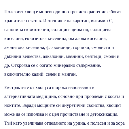
Полският хвощ е многогодишно тревисто растение с богат
хранителен състав. Източник е на каротин, витамин С,
сапонина еквизотенин, силициев диоксид, силициева
киселина, еквизетова киселина, оксалова киселина,
аконитова киселина, флавоноиди, горчиви, смолисти и
дъбилни вещества, алкалоиди, мазнини, белтъци, смоли и
др. Откроява се с богато минерално съдържание,
включително калий, селен и манган.
Екстрактите от хвощ са широко използвани в
алтернативната медицина, основно при проблеми с косата и
ноктите. Заради мощните си диуретични свойства, хвощът
може да се използва и с цел прочистване и детоксикация.
Тъй като увеличава отделянето на урина, е полесен и за хора