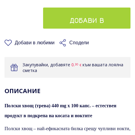
ДОБАВИ В
КОШНИЦАТА
Добави в любими
Сподели
Закупувайки, добавяте
0.
към вашата лоялна
30
€
сметка
ОПИСАНИЕ
Полски хвощ (трева) 440 mg x 100 капс. – естествен
продукт в подкрепа на косата и ноктите
Полски хвощ – най-ефикасната билка срещу чупливи нокти,