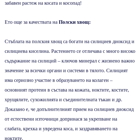
забавен растеж на косата и косопад!
Ето още за качествата на
Полски хвощ:
Стъблата на полския хвощ са богати на силициев диоксид и
силициева киселина. Растението се отличава с много високо
съдържание на силиций – ключов минерал с жизнено важно
значение за всички органи и системи в тялото. Силицият
има сериозно участие в образуването на колаген –
основният протеин в състава на кожата, ноктите, костите,
хрущялите, сухожилията и съединителната тъкан и др.
Доказано е, че допълнителният прием на силициев диоксид
от естествени източници допринася за укрепване на
слабата, крехка и увредена коса, и заздравяването на
ноктите.