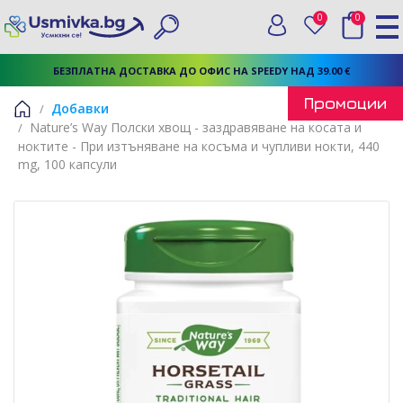
0
0
Вход
Любими
Търси
БЕЗПЛАТНА ДОСТАВКА ДО ОФИС НА SPEEDY НАД 39.00 €
Промоции
Добавки
Nature’s Way Полски хвощ - заздравяване на косата и
Начало
ноктите - При изтъняване на косъма и чупливи нокти, 440
mg, 100 капсули