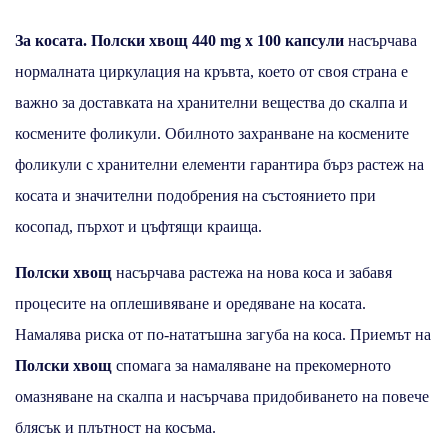
За косата. Полски хвощ 440 mg x 100 капсули
насърчава
нормалната циркулация на кръвта, което от своя страна е
важно за доставката на хранителни вещества до скалпа и
космените фоликули. Обилното захранване на космените
фоликули с хранителни елементи гарантира бърз растеж на
косата и значителни подобрения на състоянието при
косопад, пърхот и цъфтящи краища.
Полски хвощ
насърчава растежа на нова коса и забавя
процесите на оплешивяване и оредяване на косата.
Намалява риска от по-нататъшна загуба на коса. Приемът на
Полски хвощ
спомага за намаляване на прекомерното
омазняване на скалпа и насърчава придобиването на повече
блясък и плътност на косъма.