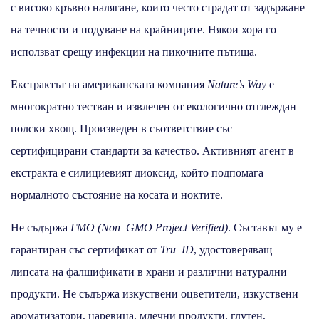
с високо кръвно налягане, които често страдат от задържане
на течности и подуване на крайниците. Някои хора го
исползват срещу инфекции на пикочните пътища.
Екстрактът на американската компания
Nature’s Way
е
многократно тестван и извлечен от екологично отглеждан
полски хвощ. Произведен в съответствие със
сертифицирани стандарти за качество. Активният агент в
екстракта е силициевият диоксид, който подпомага
нормалното състояние на косата и ноктите.
Не съдържа
ГМО (
Non
–
GMO Project Verified
)
. Съставът му е
гарантиран със сертификат от
Tru
–
ID
, удостоверяващ
липсата на фалшификати в храни и различни натурални
продукти. Не съдържа изкуствени оцветители, изкуствени
ароматизатори, царевица, млечни продукти, глутен,