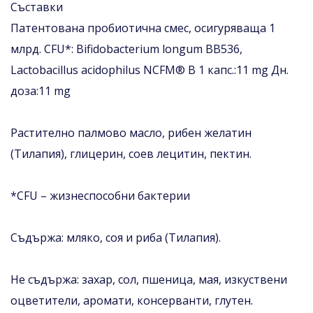
Съставки
Патентована пробиотична смес, осигуряваща 1
млрд. CFU*: Bifidobacterium longum BB536,
Lactobacillus acidophilus NCFM® В 1 капс.:11 mg Дн.
доза:11 mg
Растително палмово масло, рибен желатин
(Тилапия), глицерин, соев лецитин, пектин.
*CFU – жизнеспособни бактерии
Съдържа: мляко, соя и риба (Тилапия).
Не съдържа: захар, сол, пшеница, мая, изкуствени
оцветители, аромати, консерванти, глутен.