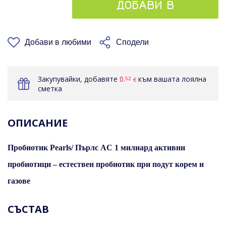
ДОБАВИ В
КОШНИЦАТА
Добави в любими
Сподели
Закупувайки, добавяте
0.
към вашата лоялна
52
€
сметка
ОПИСАНИЕ
Пробиотик Pearls/ Пърлс AC 1 милиард активни
пробиотици – естествен пробиотик при подут корем и
газове
СЪСТАВ