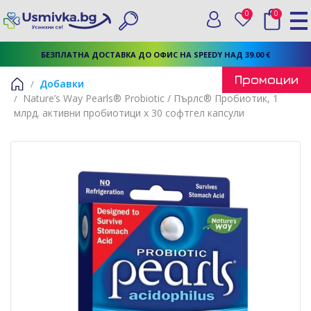
0
0
Вход
Любими
Търси
БЕЗПЛАТНА ДОСТАВКА ДО ОФИС НА SPEEDY НАД 39.00 €
Промоции
Добавки
Nature’s Way Pearls® Probiotic / Пърлс® Пробиотик, 1
Начало
млрд. активни пробиотици x 30 софтгел капсули