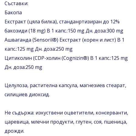
Съставки:
Бакопа
Екстракт (цяла билка), станданртизиран до 12%
бакозиди (18 mg) В 1 капс.:150 mg Дн. доза:300 mg
Ашваганда (Sensoril®) Екстракт (корен и лист) В 1
капс.:125 mg Дн. доза:250 mg
Цитиколин (CDP-холин (Cognizin®) В 1 капс.:125 mg
Дн. доза:250 mg
Целулоза, растителна капсула, магнезиев стеарат,
силициев диоксид.
Не съдържа: изкуствени оцветители, консерванти,
царевица, млечни продукти, глутен, соя, пшеница,
дрожди.