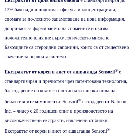
Екстрактът от цяла билка бакопа
е станданртизиран до
12% бакозиди и подпомага фокуса и концентрацията,
спомага за по-лесното запаметяване на нова информация,
допринася за формирането на спомените и оказва
положително влияние върху логическото мислене.
Бакозидите са стероидни сапонини, които са от съществено
значение за нервната система.
®
Екстрактът от корен и лист от ашваганда
Sensoril
е
стандартизиран и пречистен чрез патентована технология,
благодарение на която са постигнати високи нива на
®
биоактивните компоненти. Sensoril
е създаден от Natreon
Inc. – лидер с 20 годишен опит в производството на
висококачествени екстракти, извлечени от билки.
®
Екстрактът от корен и лист от ашваганда
Sensoril