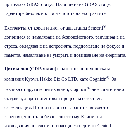
притежава GRAS статус. Наличието на GRAS статус
гарантира безопасността и чистота на екстрактите.
®
Екстрактът от корен и лист от ашваганда Sensoril
допринася за намаляване на безпокойството, редуциране на
стреса, овладяване на депресията, подпомагане на фокуса и
паметта, намаляване на умората и повишаване на енергията.
Цитиколин
(CDP-холин)
е патентован от японската
®
компания Kyowa Hakko Bio Co LTD, като Cognizin
. За
®
разлика от другите цитиколини, Cognizin
не е синтетично
създаден, а чрез патентован процес на естествена
ферментация. По този начин се гарантира високото
качество, чистота и безопасността му. Клинични
изследвания поведени от водещи експерти от Central