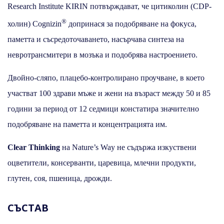
Research Institute KIRIN потвърждават, че цитиколин (CDP-
®
холин) Cognizin
допринася за подобряване на фокуса,
паметта и съсредоточаването, насърчава синтеза на
невротрансмитери в мозъка и подобрява настроението.
Двойно-сляпо, плацебо-контролирано проучване, в което
участват 100 здрави мъже и жени на възраст между 50 и 85
години за период от 12 седмици констатира значително
подобряване на паметта и концентрацията им.
Clear Thinking
на Nature’s Way не съдържа изкуствени
оцветители, консерванти, царевица, млечни продукти,
глутен, соя, пшеница, дрожди.
СЪСТАВ