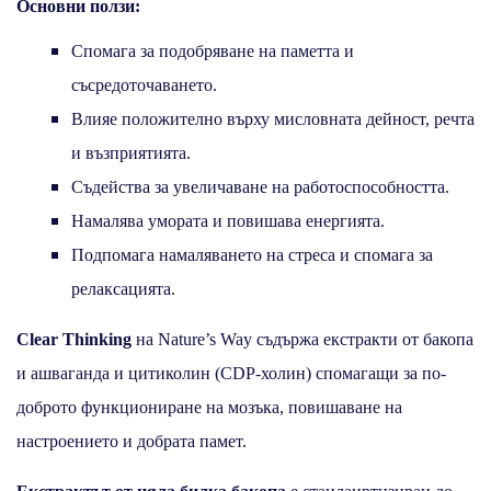
Основни ползи:
Спомага за подобряване на паметта и
съсредоточаването.
Влияе положително върху мисловната дейност, речта
и възприятията.
Съдейства за увеличаване на работоспособността.
Намалява умората и повишава енергията.
Подпомага намаляването на стреса и спомага за
релаксацията.
Clear Thinking
на Nature’s Way съдържа екстракти от бакопа
и ашваганда и цитиколин (CDP-холин) спомагащи за по-
доброто функциониране на мозъка, повишаване на
настроението и добрата памет.