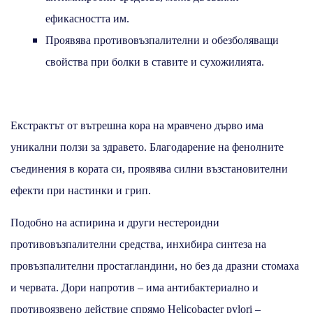
ефикасността им.
Проявява противовъзпалителни и обезболяващи
свойства при болки в ставите и сухожилията.
Екстрактът от вътрешна кора на мравчено дърво има
уникални ползи за здравето. Благодарение на фенолните
съединения в кората си, проявява силни възстановителни
ефекти при настинки и грип.
Подобно на аспирина и други нестероидни
противовъзпалителни средства, инхибира синтеза на
провъзпалителни простагландини, но без да дразни стомаха
и червата. Дори напротив – има антибактериално и
противоязвено действие спрямо Helicobacter pylori –