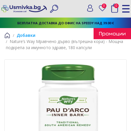
0
0
Вход
Любими
Търси
БЕЗПЛАТНА ДОСТАВКА ДО ОФИС НА SPEEDY НАД 39.00 €
Промоции
Добавки
Nature’s Way Мравчено дърво (вътрешна кора) - Мощна
Начало
подкрепа за имунното здраве, 180 капсули