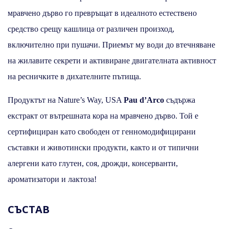
мравчено дърво го превръщат в идеалното естествено
средство срещу кашлица от различен произход,
включително при пушачи. Приемът му води до втечняване
на жилавите секрети и активиране двигателната активност
на ресничките в дихателните пътища.
Продуктът на Nature’s Way, USA
Pau d’Arco
съдържа
екстракт от вътрешната кора на мравчено дърво. Той е
сертифициран като свободен от генномодифицирани
съставки и животински продукти, както и от типични
алергени като глутен, соя, дрожди, консерванти,
ароматизатори и лактоза!
СЪСТАВ