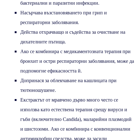
бактериални и паразитни инфекции.
Насърчава възстановяването при грип и
респираторни заболявания.
Действа отхрачващо и съдейства за очистване на
дихателните пътища.
Ако се комбинира с медикаментозната терапия при
бронхит и остри респираторни заболявания, може да
подпомогне ефикасността й.
Допринася за облекчаване на кашлицата при
тютюношушене.
Екстрактът от мравчено дърво много често се
използва като естествена терапия срещу вируси и
гъби (включително Candida), маларийни плазмодий
и шистозоми. Ако се комбинира с конвенционални
антимикробни средства, може да засили