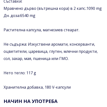
Съставки:
Мравчено дърво (вътрешна кора) в 2 капс.:1090 mg
Дн. доза:6540 mg
Растителна капсула, магнезиев стеарат.
Не съдържа: Изкуствени аромати, консерванти,
оцветители, царевица, глутен, млечни продукти,
сол, захар, мая, пшеница или ГМО.
Нето тегло: 117 g
Хранителна добавка, 180 V-капсули
НАЧИН НА УПОТРЕБА