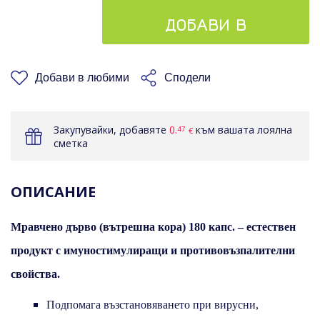
ДОБАВИ В
КОШНИЦАТА
Добави в любими
Сподели
Закупувайки, добавяте
0.
към вашата лоялна
47
€
сметка
ОПИСАНИЕ
Мравчено дърво (вътрешна кора) 180 капс. – естествен
продукт с имуностимулиращи и противовъзпалителни
свойства.
Подпомага възстановяването при вирусни,