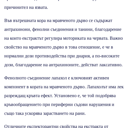
причинител на язвата.
Във вътрешната кора на мравченото дърво се съдържат
антрахинони, фенолни съединения и танини, благодарение
на които екстрактът регулира моториката на червата. Важно
свойство на мравченото дърво в това отношение, е че в
нормални дози противодейства при диария, а по-високите
дози, благодарение на антрахиноните, действат лаксативно.
Фенолното съединение лапахол е ключовият активен
компонент в кората на мравченото дърво. Лапахолът има лек
разреждащ кръвта ефект. Установено е, че той подобрява
кръвообращението при периферни съдови нарушения и
също така ускорява зарастването на рани.
Отличните експекторантни свойства на екстракта от