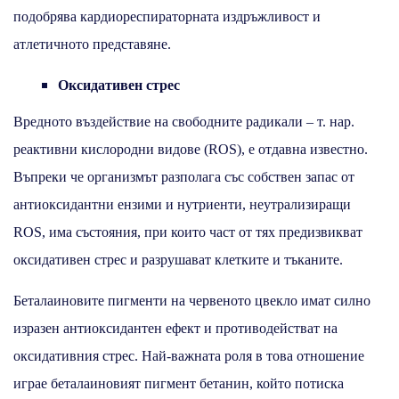
подобрява кардиореспираторната издръжливост и
атлетичното представяне.
Оксидативен стрес
Вредното въздействие на свободните радикали – т. нар.
реактивни кислородни видове (ROS), е отдавна известно.
Въпреки че организмът разполага със собствен запас от
антиоксидантни ензими и нутриенти, неутрализиращи
ROS, има състояния, при които част от тях предизвикват
оксидативен стрес и разрушават клетките и тъканите.
Беталаиновите пигменти на червеното цвекло имат силно
изразен антиоксидантен ефект и противодействат на
оксидативния стрес. Най-важната роля в това отношение
играе беталаиновият пигмент бетанин, който потиска