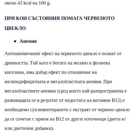
около 43 kcal на 100 g.
ПРИ КОИ СЪСТОЯНИЯ ПОМАГА ЧЕРВЕНОТО
ЦВЕКЛО
Анемия
Антианемичният ефект на червеното цвекло е познат от
древността. Тъй като е богато на желязо и фолиева
киселина, има добър ефект по отношение на
желязодефицитната и мегалобластната анемия. При
мегалобластните анемии (сред които най-разпространена е
развиващата се в резултат от недостига на витамин В12) е
необходимо суплементирането с екстракт от червено цвекло
да се съчетае с прием на В12 от други източници (диета и/
или диетични добавки).