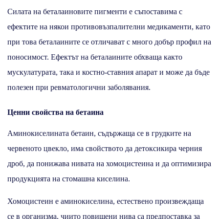
Силата на беталаиновите пигменти е съпоставима с
ефектите на някои противовъзпалителни медикаменти, като
при това беталаините се отличават с много добър профил на
поносимост. Ефектът на беталаините обхваща както
мускулатурата, така и костно-ставния апарат и може да бъде
полезен при ревматологични заболявания.
Ценни свойства на бетаина
Аминокиселината бетаин, съдържаща се в грудките на
червеното цвекло, има свойството да детоксикира черния
дроб, да понижава нивата на хомоцистеина и да оптимизира
продукцията на стомашна киселина.
Хомоцистеин е аминокиселина, естествено произвеждаща
се в организма, чиито повишени нива са предпоставка за