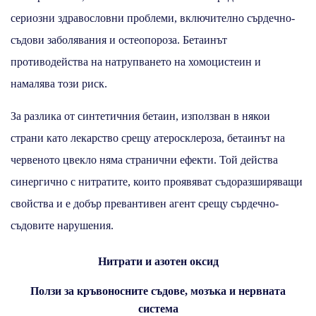
сериозни здравословни проблеми, включително сърдечно-
съдови заболявания и остеопороза. Бетаинът
противодейства на натрупването на хомоцистеин и
намалява този риск.
За разлика от синтетичния бетаин, използван в някои
страни като лекарство срещу атеросклероза, бетаинът на
червеното цвекло няма странични ефекти. Той действа
синергично с нитратите, които проявяват съдоразширяващи
свойства и е добър превантивен агент срещу сърдечно-
съдовите нарушения.
Нитрати и азотен оксид
Ползи за кръвоносните съдове, мозъка и нервната
система