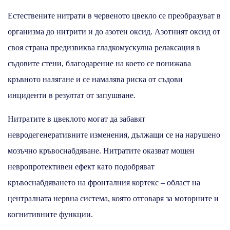
Естествените нитрати в червеното цвекло се преобразуват в
организма до нитрити и до азотен оксид. Азотният оксид от
своя страна предизвиква гладкомускулна релаксация в
съдовите стени, благодарение на което се понижава
кръвното налягане и се намалява риска от съдови
инциденти в резултат от запушване.
Нитратите в цвеклото могат да забавят
невродегенеративните изменения, дължащи се на нарушено
мозъчно кръвоснабдяване. Нитратите оказват мощен
невропротективен ефект като подобряват
кръвоснабдяването на фронталния кортекс – област на
централната нервна система, която отговаря за моторните и
когнитивните функции.