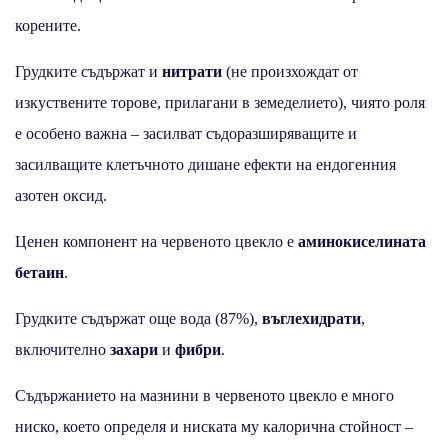
корените.
Грудките съдържат и
нитрати
(не произхождат от
изкуствените торове, прилагани в земеделието), чиято роля
е особено важна – засилват съдоразширяващите и
засилващите клетъчното дишане ефекти на ендогенния
азотен оксид.
Ценен компонент на червеното цвекло е
аминокиселината
бетаин
.
Грудките съдържат още вода (87%),
въглехидрати
,
включително
захари
и
фибри
.
Съдържанието на мазнини в червеното цвекло е много
ниско, което определя и ниската му калорична стойност –