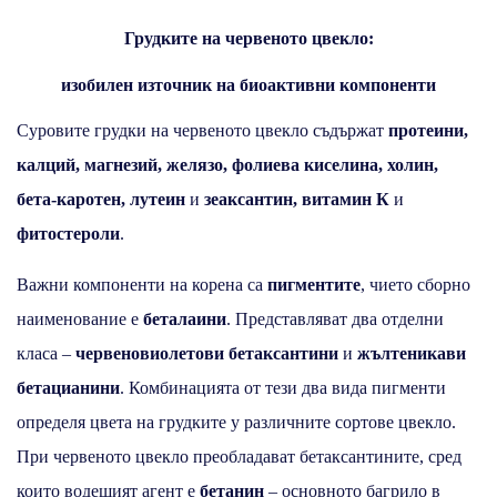
Грудките на червеното цвекло:
изобилен източник на биоактивни компоненти
Суровите грудки на червеното цвекло съдържат
протеини,
калций, магнезий, желязо, фолиева киселина, холин,
бета-каротен, лутеин
и
зеаксантин, витамин К
и
фитостероли
.
Важни компоненти на корена са
пигментите
, чието сборно
наименование е
беталаини
. Представляват два отделни
класа –
червеновиолетови бетаксантини
и
жълтеникави
бетацианини
. Комбинацията от тези два вида пигменти
определя цвета на грудките у различните сортове цвекло.
При червеното цвекло преобладават бетаксантините, сред
които водещият агент е
бетанин
– основното багрило в