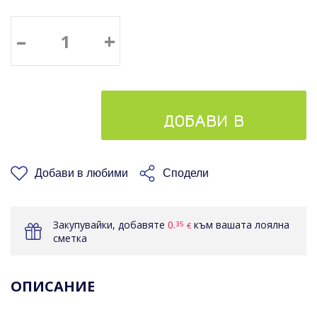
–
+
ДОБАВИ В
КОШНИЦАТА
Добави в любими
Сподели
Закупувайки, добавяте
0.
към вашата лоялна
35
€
сметка
ОПИСАНИЕ