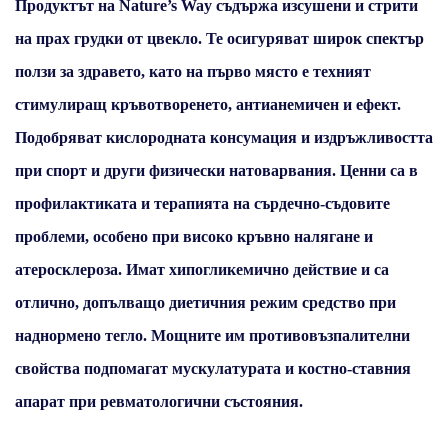
Продуктът на Nature’s Way съдържа изсушени и стрити
на прах грудки от цвекло. Те осигуряват широк спектър
ползи за здравето, като на първо място е техният
стимулиращ кръвотворенето
,
антианемичен
и
ефект
.
Подобряват кислородната консумация и издръжливостта
при спорт и други физически натоварвания. Ценни са в
профилактиката и терапията на сърдечно-съдовите
проблеми, особено при
високо кръвно налягане
и
атеросклероза
. Имат
хипогликемично
действие и са
отлично, допълващо диетичния режим средство при
наднормено тегло
. Мощните им противовъзпалителни
свойства
подпомагат мускулатурата и костно-ставния
апарат
при
ревматологични състояния
.