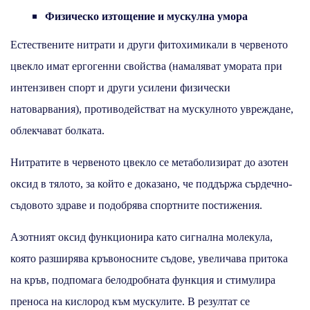
Физическо изтощение и мускулна умора
Естествените нитрати и други фитохимикали в червеното
цвекло имат ергогенни свойства (намаляват умората при
интензивен спорт и други усилени физически
натоварвания), противодействат на мускулното увреждане,
облекчават болката.
Нитратите в червеното цвекло се метаболизират до азотен
оксид в тялото, за който е доказано, че поддържа сърдечно-
съдовото здраве и подобрява спортните постижения.
Азотният оксид функционира като сигнална молекула,
която разширява кръвоносните съдове, увеличава притока
на кръв, подпомага белодробната функция и стимулира
преноса на кислород към мускулите. В резултат се