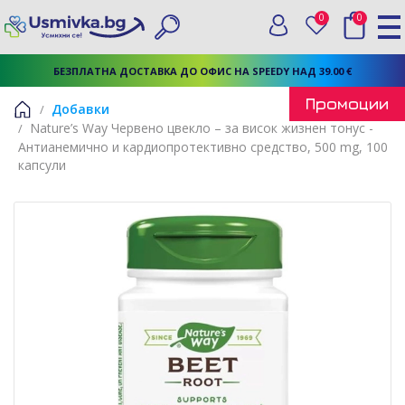
0
0
Вход
Любими
Търси
БЕЗПЛАТНА ДОСТАВКА ДО ОФИС НА SPEEDY НАД 39.00 €
Промоции
Добавки
Nature’s Way Червено цвекло – за висок жизнен тонус -
Начало
Антианемично и кардиопротективно средство, 500 mg, 100
капсули