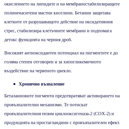
окислението на липидите и на мембраностабилизиращите
полиненаситени мастни киселини. Бетанин защитава
клетките от разрушаващото действие на оксидативния
стрес, стабилизира клетъчните мембрани и подпомага
детокс функцията на черния дроб.
Високият антиоксидантен потенциал на пигментите е до
голяма степен отговорен и за хипогликемичното
въздействие на червеното цвекло.
Хронично възпаление
Беталаиновите пигменти предотвратяват активирането на
провъзпалителни механизми. Те потискат
провъзпалителния ензим циклооксигеназа-2 (COX-2) и
продукцията на простагландини с провъзпалителен ефект.