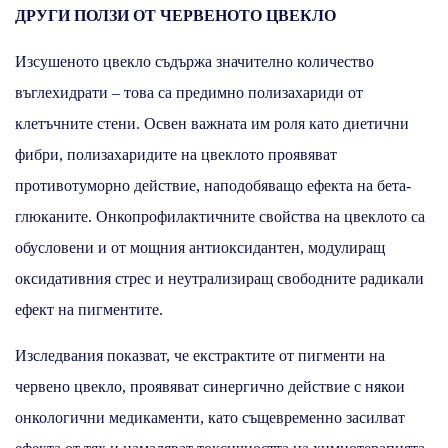
ДРУГИ ПОЛЗИ ОТ ЧЕРВЕНОТО ЦВЕКЛО
Изсушеното цвекло съдържа значително количество
въглехидрати – това са предимно полизахариди от
клетъчните стени. Освен важната им роля като диетични
фибри, полизахаридите на цвеклото проявяват
противотуморно действие, наподобяващо ефекта на бета-
глюканите. Онкопрофилактичните свойства на цвеклото са
обусловени и от мощния антиоксидантен, модулиращ
оксидативния стрес и неутрализиращ свободните радикали
ефект на пигментите.
Изследвания показват, че екстрактите от пигменти на
червено цвекло, проявяват синергично действие с някои
онкологични медикаменти, като същевременно засилват