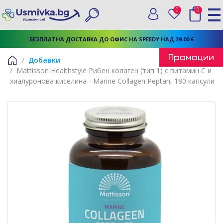
0
0
Вход
Любими
Търси
БЕЗПЛАТНА ДОСТАВКА ДО ОФИС НА SPEEDY НАД 39.00 €
Промоции
Добавки
Mattisson Healthstyle Рибен колаген (тип 1) с витамин С и
Начало
хиалуронова киселина - Marine Collagen Peptan, 180 капсули