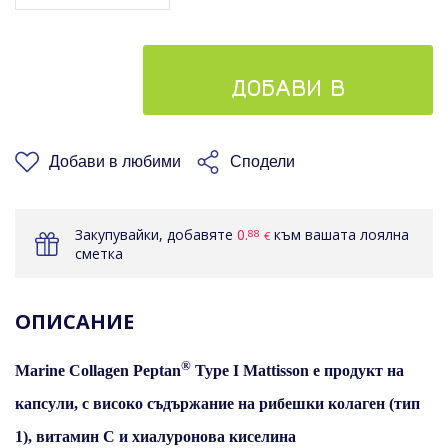
ДОБАВИ В
КОШНИЦАТА
Добави в любими
Сподели
Закупувайки, добавяте
0.
към вашата лоялна
88
€
сметка
ОПИСАНИЕ
®
Marine Collagen Peptan
Type I Mattisson е продукт на
капсули, с високо съдържание на рибешки колаген (тип
1), витамин C и хиалуронова киселина