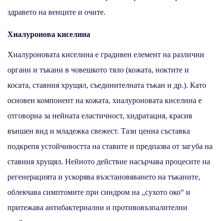
здравето на венците и очите.
Хиалуронова киселина
Хиалуроновата киселина е градивен елемент на различни
органи и тъкани в човешкото тяло (кожата, ноктите и
косата, ставния хрущял, съединителната тъкан и др.). Като
основен компонент на кожата, хиалуроновата киселина е
отговорна за нейната еластичност, хидратация, красив
външен вид и младежка свежест. Тази ценна съставка
подкрепя устойчивостта на ставите и предпазва от загуба на
ставния хрущял. Нейното действие насърчава процесите на
регенерацията и ускорява възстановяването на тъканите,
облекчава симптомите при синдром на „сухото око“ и
притежава антибактериални и противовъзпалителни