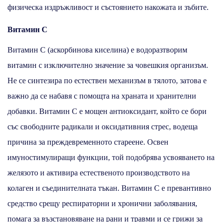
физическа издръжливост и състоянието накожата и зъбите.
Витамин С
Витамин С (аскорбинова киселина) е водоразтворим
витамин с изключително значение за човешкия организъм.
Не се синтезира по естествен механизъм в тялото, затова е
важно да се набавя с помощта на храната и хранителни
добавки. Витамин С е мощен антиоксидант, който се бори
със свободните радикали и оксидативния стрес, водеща
причина за преждевременното стареене. Освен
имуностимулиращи функции, той подобрява усвояването на
желязото и активира естественото производството на
колаген и съединителната тъкан. Витамин С е превантивно
средство срещу респираторни и хронични заболявания,
помага за възстановяване на рани и травми и се грижи за