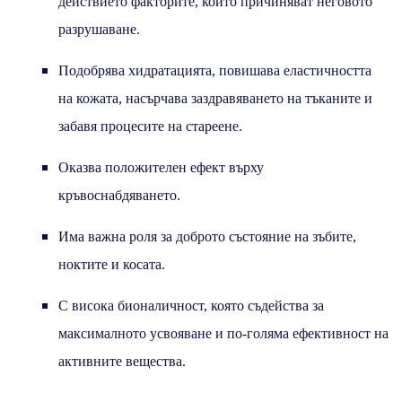
действието факторите, които причиняват неговото
разрушаване.
Подобрява хидратацията, повишава еластичността
на кожата, насърчава заздравяването на тъканите и
забавя процесите на стареене.
Оказва положителен ефект върху
кръвоснабдяването.
Има важна роля за доброто състояние на зъбите,
ноктите и косата.
С висока бионаличност, която съдейства за
максималното усвояване и по-голяма ефективност на
активните вещества.