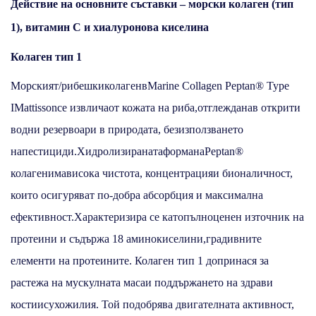
Действие на основните съставки – морски колаген (тип
1), витамин C и хиалуронова киселина
Колаген тип 1
Морският/рибешкиколагенвMarine Collagen Peptan® Type
IMattissonсе извличаот кожата на риба,отглежданав открити
водни резервоари в природата, безизползването
напестициди.ХидролизиранатаформанаPeptan®
колагенимависока чистота, концентрацияи бионаличност,
които осигуряват по-добра абсорбция и максимална
ефективност.Характеризира се катопълноценен източник на
протеини и съдържа 18 аминокиселини,градивните
елементи на протеините. Колаген тип 1 допринася за
растежа на мускулната масаи поддържането на здрави
костиисухожилия. Той подобрява двигателната активност,