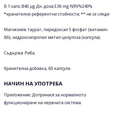
В 1 капс.:840 µg Дн. доза:3.36 mg NRV%240%
*хранителни референтни стойности; ** не се следи
Магнезиев таурат, пиридоксал 5 фосфат (витамин
В6), хидроксипропил метил целулоза (капсула).
Съдържа: Риба.
Хранителна добавка, 60 капсули.
НАЧИН НА УПОТРЕБА
Приложение: Допринася за нормалното
функциониране на нервната система.