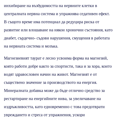
инхибиране на възбудимостта на нервните клетки в
централната нервна система и упражнява седативен ефект.
В същото време има потенциал да редуцира риска от
развитие или влошаване на някои хронични състояния, като
диабет, сърдечно- съдови нарушения, смущения в работата
на нервната система и мозъка.
Магнезиевият таурат е лесно усвоима форма на магнезий,
която работи добре както за спортисти, така и за хора, които
водят здравословен начин на живот. Магнезият е от
съществено значение за производството на енергия.
Минералната добавка може да бъде отлично средство за
рестартиране на енергийните нива, за увеличаване на
издръжливостта, като едновременно с това предотврати
увреждането и стреса от упражнения, ускори