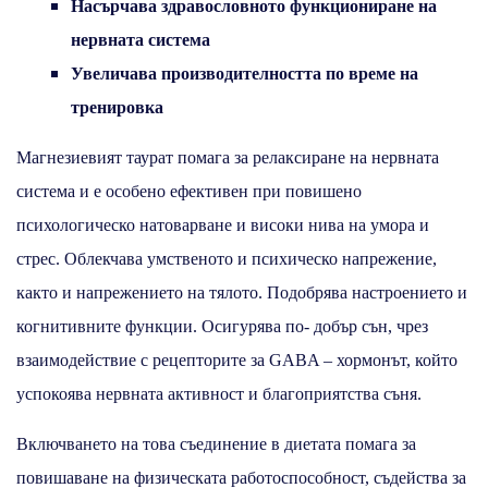
Насърчава здравословното функциониране на
нервната система
Увеличава производителността по време на
тренировка
Магнезиевият таурат помага за релаксиране на нервната
система и е особено ефективен при повишено
психологическо натоварване и високи нива на умора и
стрес. Облекчава умственото и психическо напрежение,
както и напрежението на тялото. Подобрява настроението и
когнитивните функции. Осигурява по- добър сън, чрез
взаимодействие с рецепторите за GABA – хормонът, който
успокоява нервната активност и благоприятства съня.
Включването на това съединение в диетата помага за
повишаване на физическата работоспособност, съдейства за