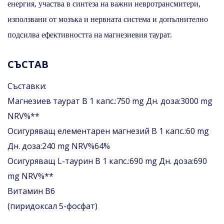
енергия, участва в синтеза на важни невротрансмитери,
използвани от мозъка и нервната система и допълнително
подсилва ефективността на магнезиевия таурат.
СЪСТАВ
Съставки:
Магнезиев таурат В 1 капс.:750 mg Дн. доза:3000 mg
NRV%**
Осигуряващ елементарен магнезий В 1 капс.:60 mg
Дн. доза:240 mg NRV%64%
Осигуряващ L-таурин В 1 капс.:690 mg Дн. доза:690
mg NRV%**
Витамин В6
(пиридоксал 5-фосфат)