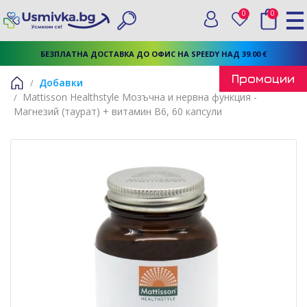
0
0
Вход
Любими
Търси
БЕЗПЛАТНА ДОСТАВКА ДО ОФИС НА SPEEDY НАД 39.00 €
Промоции
Добавки
Mattisson Healthstyle Мозъчна и нервна функция -
Начало
Магнезий (таурат) + витамин В6, 60 капсули