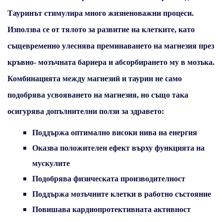
Тауринът стимулира много жизненоважни процеси.
Използва се от тялото за развитие на клетките, като
същевременно улеснява преминаването на магнезия през
кръвно- мозъчната бариера и абсорбирането му в мозъка.
Комбинацията между магнезий и таурин не само
подобрява усвояването на магнезия, но също така
осигурява допълнителни ползи за здравето:
Поддържа оптимално високи нива на енергия
Оказва положителен ефект върху функцията на
мускулите
Подобрява физическата производителност
Поддържа мозъчните клетки в работно състояние
Повишава кардиопротективната активност