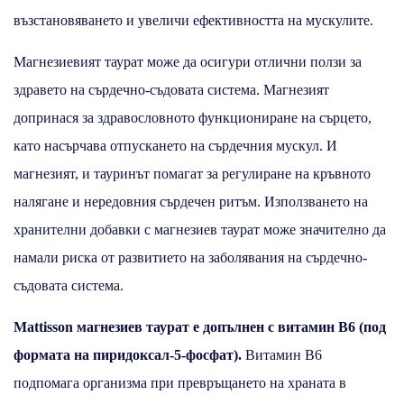
възстановяването и увеличи ефективността на мускулите.
Магнезиевият таурат може да осигури отлични ползи за
здравето на сърдечно-съдовата система. Магнезият
допринася за здравословното функциониране на сърцето,
като насърчава отпускането на сърдечния мускул. И
магнезият, и тауринът помагат за регулиране на кръвното
налягане и нередовния сърдечен ритъм. Използването на
хранителни добавки с магнезиев таурат може значително да
намали риска от развитието на заболявания на сърдечно-
съдовата система.
Mattisson магнезиев таурат е допълнен с
витамин B6 (под
формата на пиридоксал-5-фосфат).
Витамин B6
подпомага организма при превръщането на храната в