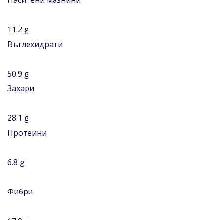
11.2 g
Въглехидрати
50.9 g
Захари
28.1 g
Протеини
6.8 g
Фибри