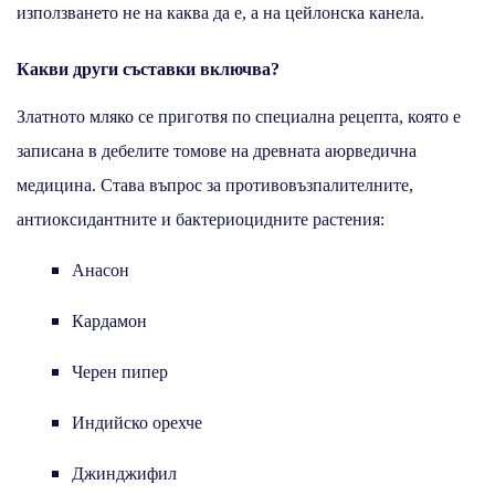
използването не на каква да е, а на цейлонска канела.
Какви други съставки включва?
Златното мляко се приготвя по специална рецепта, която е
записана в дебелите томове на древната аюрведична
медицина. Става въпрос за противовъзпалителните,
антиоксидантните и бактериоцидните растения:
Анасон
Кардамон
Черен пипер
Индийско орехче
Джинджифил