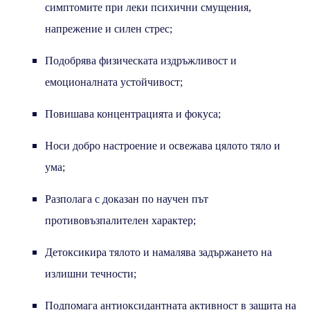
симптомите при леки психични смущения,
напрежение и силен стрес;
Подобрява физическата издръжливост и
емоционалната устойчивост;
Повишава концентрацията и фокуса;
Носи добро настроение и освежава цялото тяло и
ума;
Разполага с доказан по научен път
противовъзпалителен характер;
Детоксикира тялото и намалява задържането на
излишни течности;
Подпомага антиоксидантната активност в защита на