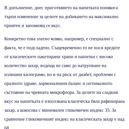
В допълнение, днес приготвянето на напитката понякога
търпи изменение за целите на добиването на максимално
приятен и запомнящ се вкус.
Конкретно това златно мляко, например, е специално с
факта, че е подсладено. Същевременно то не носи вредите
от класическите пакетирани храни и напитки с високо
количество захар, водеща не само до натрупване на
излишни килограми, но и на риск от диабет, проблеми с
оралното здраве, хормоналниня баланс и оптималното
състояние на чревната микрофлора. За целите на сладкия
вкус на напитката е използвана класическа бяла рафинирана
захар, а кокосова с минимален гликемичен индекс 35. За
сравнение гликемичният индекс на класическата захар е над
68.