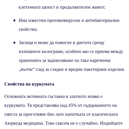
клетъчната цялост и продължителен живот;
Има известни противовирусни и антибактериални
свойства;
Засища и може да помогне в диетата срещу
излишните килограми, особено ако се приема между
храненията за задоволяване на така наречения
„вълчи“ глад за сладки и вредни пакетирани изделия.
Свойства на куркумата
Основната активната съставка в златното мляко е
куркумата. Тя представлява над 45% от съдържанието на
сместа за приготвяне био лате напитката от класическата
Аюрведа медицина. Това съвсем не е случайно. Индийците