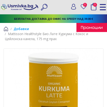
0
0
Вход
Любими
Търси
БЕЗПЛАТНА ДОСТАВКА ДО ОФИС НА SPEEDY НАД 39.00 €
Промоции
Добавки
Mattisson Healthstyle Био Лате Куркума с Кокос и
Начало
Цейлонска канела, 175 mg прах