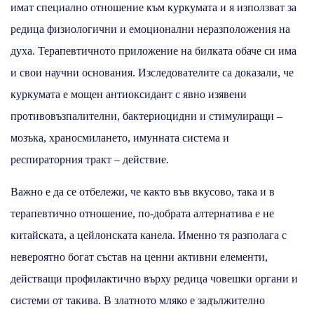
имат специално отношение към куркумата и я използват за
редица физиологични и емоционални неразположения на
духа. Терапевтичното приложение на билката обаче си има
и свои научни основания. Изследователите са доказали, че
куркумата е мощен антиоксидант с явно изявени
противовъзпалителни, бактериоцидни и стимулиращи –
мозъка, храносмилането, имунната система и
респираторния тракт – действие.
Важно е да се отбележи, че както във вкусово, така и в
терапевтично отношение, по-добрата алтернатива е не
китайската, а цейлонската канела. Именно тя разполага с
невероятно богат състав на ценни активни елементи,
действащи профилактично върху редица човешки органи и
системи от такива. В златното мляко е задължително