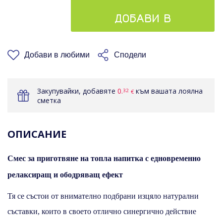
ДОБАВИ В
КОШНИЦАТА
Добави в любими
Сподели
Закупувайки, добавяте
0.
към вашата лоялна
32
€
сметка
ОПИСАНИЕ
Смес за приготвяне на топла напитка с едновременно
релаксиращ и ободряващ ефект
Тя се състои от внимателно подбрани изцяло натурални
съставки, които в своето отлично синергично действие