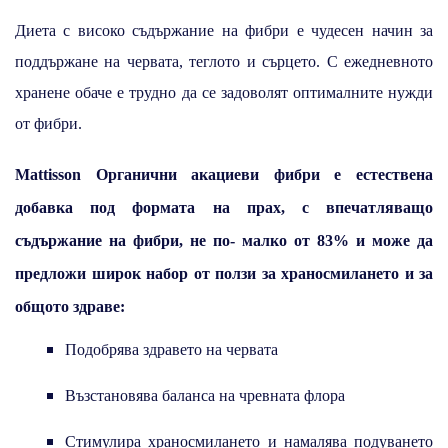
Диета с високо съдържание на фибри е чудесен начин за
поддържане на червата, теглото и сърцето. С ежедневното
хранене обаче е трудно да се задоволят оптималните нужди
от фибри.
Mattisson Органични акациеви фибри е естествена
добавка под формата на прах, с впечатляващо
съдържание на фибри, не по- малко от 83% и може да
предложи широк набор от ползи за храносмилането и за
общото здраве:
Подобрява здравето на червата
Възстановява баланса на чревната флора
Стимулира храносмилането и намалява подуването