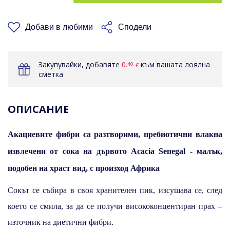
КОШНИЦАТА
Добави в любими
Сподели
Закупувайки, добавяте
0.
към вашата лоялна
40
€
сметка
ОПИСАНИЕ
Акациевите фибри са разтворими, пребиотични влакна
извлечени от сока на дървото Acacia Senegal - малък,
подобен на храст вид, с произход Африка
Сокът се събира в своя хранителен пик, изсушава се, след
което се смила, за да се получи висококонцентиран прах –
източник на диетични фибри.