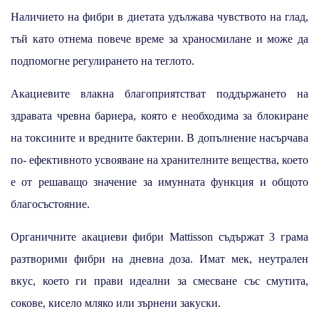
Наличието на фибри в диетата удължава чувството на глад,
тъй като отнема повече време за храносмилане и може да
подпомогне регулирането на теглото.
Акациевите влакна благоприятстват поддържането на
здравата чревна бариера, която е необходима за блокиране
на токсините и вредните бактерии. В допълнение насърчава
по- ефективното усвояване на хранителните вещества, което
е от решаващо значение за имунната функция и общото
благосъстояние.
Органичните акациеви фибри Mattisson съдържат 3 грама
разтворими фибри на дневна доза. Имат мек, неутрален
вкус, което ги прави идеални за смесване със смутита,
сокове, кисело мляко или зърнени закуски.