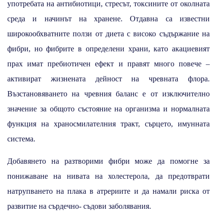
употребата на антибиотици, стресът, токсините от околната
среда и начинът на хранене. Отдавна са известни
широкообхватните ползи от диета с високо съдържание на
фибри, но фибрите в определени храни, като акациевият
прах имат пребиотичен ефект и правят много повече –
активират жизнената дейност на чревната флора.
Възстановяването на чревния баланс е от изключително
значение за общото състояние на организма и нормалната
функция на храносмилателния тракт, сърцето, имунната
система.
Добавянето на разтворими фибри може да помогне за
понижаване на нивата на холестерола, да предотврати
натрупването на плака в атрериите и да намали риска от
развитие на сърдечно- съдови заболявания.