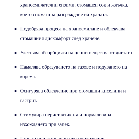
храносмилателни ензими, стомашен сок и жлъчка,
което спомага за разграждане на храната.
Подобрява процеса на храносмилане и облекчава
стомашния дискомфорт след хранене.
Улеснява абсорбцията на ценни вещества от диетата.
Намалява образуването на газове и подуването на
корема.
Осигурява облекчение при стомашни киселини и
гастрит.
Стимулира перисталтиката и нормализира
изхождането при запек.
Помага при стомашни неразположения,