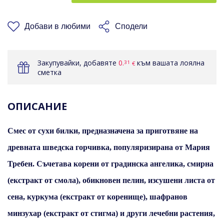
КОШНИЦАТА
Добави в любими
Сподели
Закупувайки, добавяте
0.
към вашата лоялна
31
€
сметка
ОПИСАНИЕ
Смес от сухи билки, предназначена за приготвяне на
древната шведска горчивка, популяризирана от Мария
Требен. Съчетава корени от градинска ангелика, смирна
(екстракт от смола), обикновен пелин, изсушени листа от
сена, куркума (екстракт от коренище), шафранов
минзухар (екстракт от стигма) и други лечебни растения,