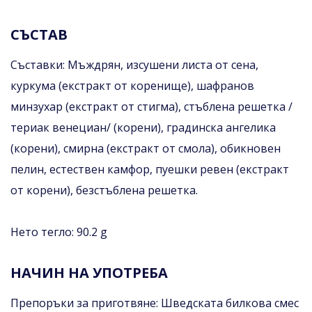
СЪСТАВ
Съставки: Мъждрян, изсушени листа от сена,
куркума (екстракт от коренище), шафранов
минзухар (екстракт от стигма), стъблена решетка /
териак венециан/ (корени), градинска ангелика
(корени), смирна (екстракт от смола), обикновен
пелин, естествен камфор, пуешки ревен (екстракт
от корени), безстъблена решетка.
Нето тегло: 90.2 g
НАЧИН НА УПОТРЕБА
Препоръки за приготвяне: Шведската билкова смес