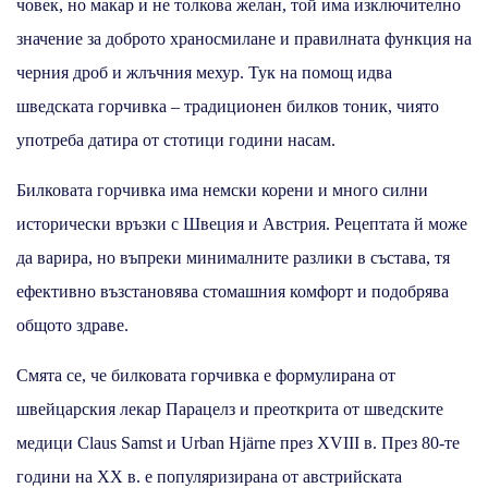
човек, но макар и не толкова желан, той има изключително
значение за доброто храносмилане и правилната функция на
черния дроб и жлъчния мехур. Тук на помощ идва
шведската горчивка – традиционен билков тоник, чиято
употреба датира от стотици години насам.
Билковата горчивка има немски корени и много силни
исторически връзки с Швеция и Австрия. Рецептата й може
да варира, но въпреки минималните разлики в състава, тя
ефективно възстановява стомашния комфорт и подобрява
общото здраве.
Смята се, че билковата горчивка е формулирана от
швейцарския лекар Парацелз и преоткрита от шведските
медици Claus Samst и Urban Hjärne през XVIII в. През 80-те
години на XX в. е популяризирана от австрийската