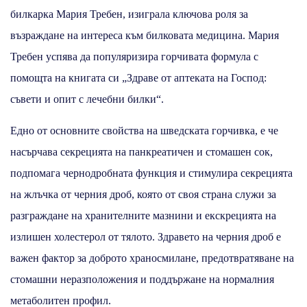
билкарка Мария Требен, изиграла ключова роля за
възраждане на интереса към билковата медицина. Мария
Требен успява да популяризира горчивата формула с
помощта на книгата си „Здраве от аптеката на Господ:
съвети и опит с лечебни билки“.
Едно от основните свойства на шведската горчивка, е че
насърчава секрецията на панкреатичен и стомашен сок,
подпомага чернодробната функция и стимулира секрецията
на жлъчка от черния дроб, която от своя страна служи за
разграждане на хранителните мазнини и екскрецията на
излишен холестерол от тялото. Здравето на черния дроб е
важен фактор за доброто храносмилане, предотвратяване на
стомашни неразположения и поддържане на нормалния
метаболитен профил.