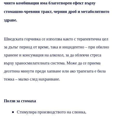
чиято комбинация има благотворен ефект върху
стомашно-чревния тракт, черния дроб и метаболитното
здраве.
Шведската горчивка се използва както с терапевтична цел
за дълъг период от време, така и инцидентно – при обилно
хранене и консумация на алкохол, за да облекчи стреса
върху храносмилателната система. Може да се приема
десетина минути преди хапване или ако трапезата е била
тежка – малко след нахранване.
Ползи за стомаха
Стимулира производството на слюнка,