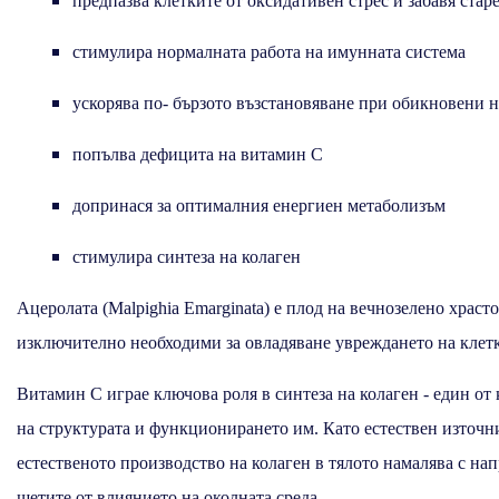
предпазва клетките от оксидативен стрес и забавя стар
стимулира нормалната работа на имунната система
ускорява по- бързото възстановяване при обикновени
попълва дефицита на витамин С
допринася за оптималния енергиен метаболизъм
стимулира синтеза на колаген
Ацеролата (Malpighia Emarginata) е плод на вечнозелено храс
изключително необходими за овладяване увреждането на клетк
Витамин С играе ключова роля в синтеза на колаген - един о
на структурата и функционирането им. Като естествен източни
естественото производство на колаген в тялото намалява с на
щетите от влиянието на околната среда.