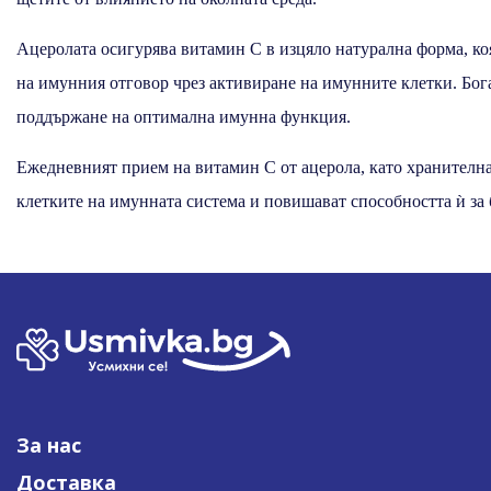
Ацеролата осигурява витамин С в изцяло натурална форма, ко
на имунния отговор чрез активиране на имунните клетки. Бог
поддържане на оптимална имунна функция.
Ежедневният прием на витамин С от ацерола, като хранителн
клетките на имунната система и повишават способността ѝ за 
За нас
Доставка