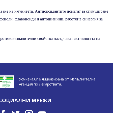
аване на имунитета. Антиоксидантите помагат за стимулиране
феноли, флавоноиди и антоцианини, работят в синергия за
ротивовъзпалителни свойства насърчават активността на
Усмивка.бг е лицензирана от Изпълнителна
Агенция по Лекарствата.
СОЦИАЛНИ МРЕЖИ