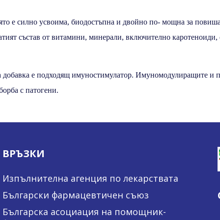
ято е силно усвоима, биодостъпна и двойно по- мощна за повиш
атият състав от витамини, минерали, включително каротеноиди, 
а добавка е подходящ имуностимулатор. Имуномодулиращите и п
борба с патогени.
ВРЪЗКИ
Изпълнителна агенция по лекарствата
Български фармацевтичен съюз
Българска асоциация на помощник-