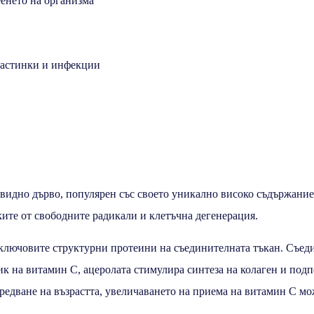
еенето на организма
 настинки и инфекции
товидно дърво, популярен със своето уникално високо съдържани
ите от свободните радикали и клетъчна дегенерация.
т ключовите структурни протеини на съединителната тъкан. Съед
к на витамин С, ацеролата стимулира синтеза на колаген и подп
предване на възрастта, увеличаването на приема на витамин С мо