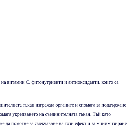
е на витамин С, фитонутриенти и антиоксиданти, които са
инителната тъкан изгражда органите и спомага за поддържане
омага укрепването на съединителната тъкан. Тъй като
же да помогне за смекчаване на този ефект и за минимизиране