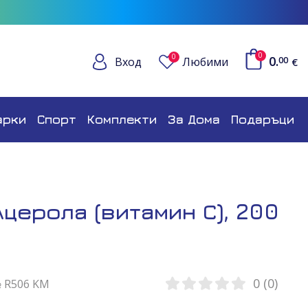
0
0
0.
Вход
Любими
00
€
арки
Спорт
Комплекти
За Дома
Подаръци
Ацерола (витамин С), 200
0 (0)
№ R506 KM