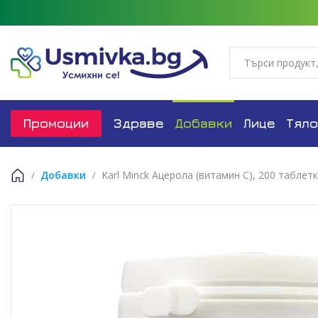
Промоции
Здраве
Добавки
Лице
Тяло
Добавки
Karl Minck Ацерола (витамин С), 200 таблет
Начало