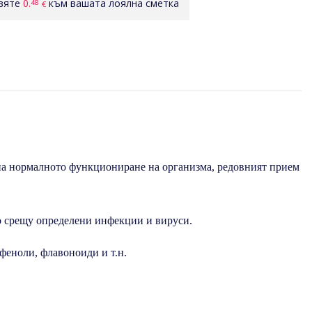
авяте
0.
към вашата лоялна сметка
48
€
 на нормалното функциониране на организма, редовният прием
о срещу определени инфекции и вируси.
феноли, флавоноиди и т.н.