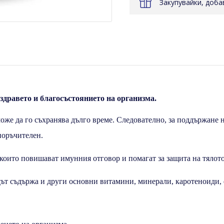
Закупувайки, доб
здравето и благосъстоянието на организма.
оже да го съхранява дълго време. Следователно, за поддържане
поръчителен.
които повишават имунния отговор и помагат за защита на тялот
ът съдържа и други основни витамини, минерали, каротеноиди, 