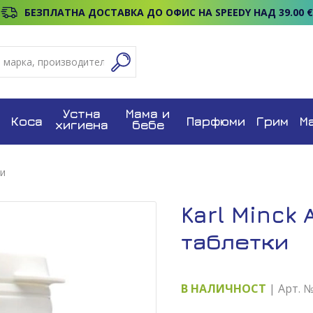
БЕЗПЛАТНА ДОСТАВКА ДО ОФИС НА SPEEDY НАД 39.00 €
Устна
Мама и
Коса
Парфюми
Грим
М
хигиена
бебе
ки
Karl Minck 
таблетки
В НАЛИЧНОСТ
| Арт. 